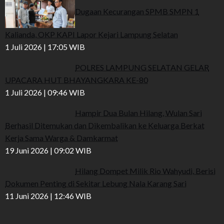
Dugaan Kecurangan SPMB SMPN 1
Kalianda, OKP KAPI Lapor Kejari Lampung Selatan
1 Juli 2026 | 17:05 WIB
POLRES LAMPUNG SELATAN GELAR
UPACARA HUT BHAYANGKARA KE-80
1 Juli 2026 | 09:46 WIB
Hampir Dua Bulan Hilang, Wulan Sari
Berhasil Ditemukan dan Dikembalikan ke Keluarga Berkat
Kerja Sama Warga & Damkarmat
19 Juni 2026 | 09:02 WIB
Hilang Dompet Milik Rio Wahyudi, Berisi
Dokumen Penting di Sekitar Lebung Nala Karang Sari
11 Juni 2026 | 12:46 WIB