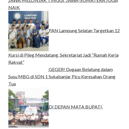
JAWA MELONJAK TINGGI, JAWA-SUMATERA JUGA
NAIK
PAN Lampung Selatan Targetkan 12
Kursi di Pileg Mendatang, Sekretariat Jadi “Rumah Kerja
Rakyat”
GEGER! Dugaan Belatung dalam
Susu MBG di SDN 1 Sukabanjar Picu Keresahan Orang
Tua
DI DEPAN MATA BUPATI,