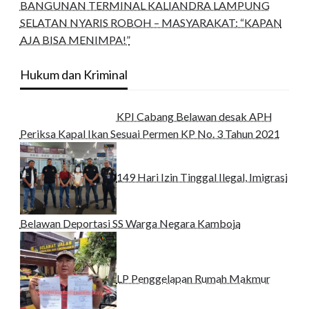
BANGUNAN TERMINAL KALIANDRA LAMPUNG
SELATAN NYARIS ROBOH – MASYARAKAT: “KAPAN
AJA BISA MENIMPA!”
Hukum dan Kriminal
KPI Cabang Belawan desak APH
Periksa Kapal Ikan Sesuai Permen KP No. 3 Tahun 2021
149 Hari Izin Tinggal Ilegal, Imigrasi
Belawan Deportasi SS Warga Negara Kamboja
LP Penggelapan Rumah Makmur