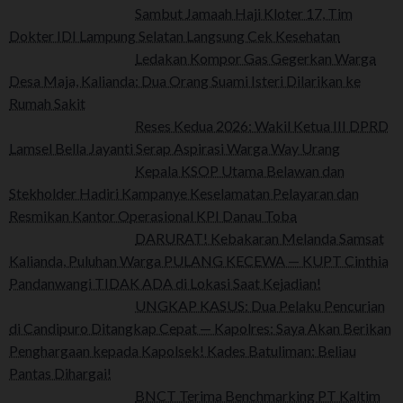
Sambut Jamaah Haji Kloter 17, Tim
Dokter IDI Lampung Selatan Langsung Cek Kesehatan
Ledakan Kompor Gas Gegerkan Warga
Desa Maja, Kalianda: Dua Orang Suami Isteri Dilarikan ke
Rumah Sakit
Reses Kedua 2026: Wakil Ketua III DPRD
Lamsel Bella Jayanti Serap Aspirasi Warga Way Urang
Kepala KSOP Utama Belawan dan
Stekholder Hadiri Kampanye Keselamatan Pelayaran dan
Resmikan Kantor Operasional KPI Danau Toba
DARURAT! Kebakaran Melanda Samsat
Kalianda, Puluhan Warga PULANG KECEWA — KUPT Cinthia
Pandanwangi TIDAK ADA di Lokasi Saat Kejadian!
UNGKAP KASUS: Dua Pelaku Pencurian
di Candipuro Ditangkap Cepat — Kapolres: Saya Akan Berikan
Penghargaan kepada Kapolsek! Kades Batuliman: Beliau
Pantas Dihargai!
BNCT Terima Benchmarking PT Kaltim