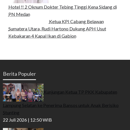
Hotel !! 2 Oknum Dokter Tebing Tinggi Kena Sidang di
PN Medan
Ketua KPI Cabang Belawan
Sumatera Utara, Rudi Hartono Dukung APH Usut
Kebakaran 4 Kapal Ikan di Gabion
Berita Populer
Kunjungan Ketua TP PKK Kabupaten
Lampung Selatan ke Penerima Bansos untuk Anak Berisiko
Stunting
22 Juli 2026 | 12:50 WIB