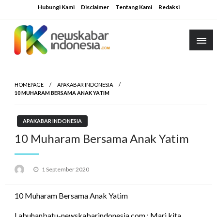
Skip
Hubungi Kami
Disclaimer
Tentang Kami
Redaksi
to
content
HOMEPAGE
APAKABAR INDONESIA
10 MUHARAM BERSAMA ANAK YATIM
APAKABAR INDONESIA
10 Muharam Bersama Anak Yatim
Posted
1 September 2020
on
10 Muharam Bersama Anak Yatim
Labuhanbatu-newskabarindonesia.com : Mari kita