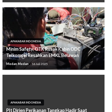
APAKABAR INDONESIA
Minim Safety, OTK Rusak Kabin ODC
Telkomsel Resahkan EMKL Belawan
Medan Medan
16 Juli 2025
APAKABAR INDONESIA
Plt Dirjen Perikanan Tangkap Hadir Saat