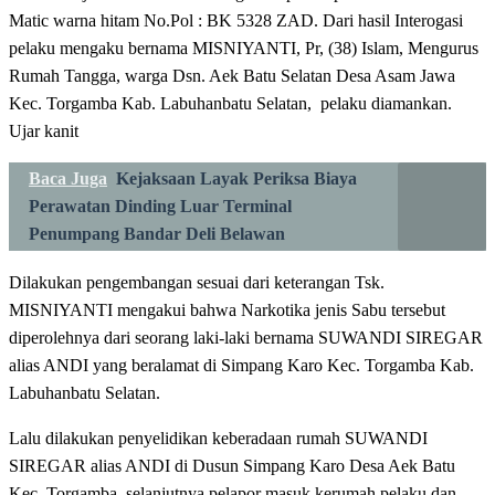
Matic warna hitam No.Pol : BK 5328 ZAD. Dari hasil Interogasi
pelaku mengaku bernama MISNIYANTI, Pr, (38) Islam, Mengurus
Rumah Tangga, warga Dsn. Aek Batu Selatan Desa Asam Jawa
Kec. Torgamba Kab. Labuhanbatu Selatan, pelaku diamankan.
Ujar kanit
Baca Juga
Kejaksaan Layak Periksa Biaya
Perawatan Dinding Luar Terminal
Penumpang Bandar Deli Belawan
Dilakukan pengembangan sesuai dari keterangan Tsk.
MISNIYANTI mengakui bahwa Narkotika jenis Sabu tersebut
diperolehnya dari seorang laki-laki bernama SUWANDI SIREGAR
alias ANDI yang beralamat di Simpang Karo Kec. Torgamba Kab.
Labuhanbatu Selatan.
Lalu dilakukan penyelidikan keberadaan rumah SUWANDI
SIREGAR alias ANDI di Dusun Simpang Karo Desa Aek Batu
Kec. Torgamba, selanjutnya pelapor masuk kerumah pelaku dan