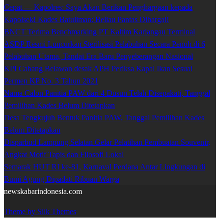
Cepat — Kapolres: Saya Akan Berikan Penghargaan kepada
Kapolsek! Kades Batuliman: Beliau Pantas Dihargai!
BNCT Terima Benchmarking PT Kaltim Kariangau Terminal
ASDP Resmi Luncurkan Sterilisasi Pelabuhan Secara Penuh di 6
Pelabuhan Utama, Tandai Era Baru Penyeberangan Nasional
KPI Cabang Belawan desak APH Periksa Kapal Ikan Sesuai
Permen KP No. 3 Tahun 2021
Nama Calon Panitia PAW dari 4 Dusun Telah Disepakati, Tanggal
Pemilihan Kades Belum Ditetapkan
Desa Tengkujuh Bentuk Panitia PAW, Tanggal Pemilihan Kades
Belum Ditetapkan
Disparbud Lampung Selatan Gelar Pelatihan Pembuatan Souvenir,
Angkat Motif Tapis dan Filosofi Lokal
Semarak HUT RI ke-81, Karnaval Perdana Antar Lingkungan di
Bumi Agung Dipadati Ribuan Warga
newskabarindonesia.com
Theme by Silk Themes