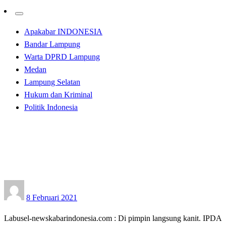
Apakabar INDONESIA
Bandar Lampung
Warta DPRD Lampung
Medan
Lampung Selatan
Hukum dan Kriminal
Politik Indonesia
Homepage
Hukum dan Kriminal
Hukum dan Kriminal
Posted
8 Februari 2021
on
Labusel-newskabarindonesia.com : Di pimpin langsung kanit. IPDA