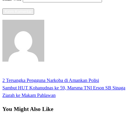
View all posts
Previous
2 Tersangka Pengguna Narkoba di Amankan Polisi
Navigasi
Post
Next
Sambut HUT Kohanudnas ke 59, Marsma TNI Erson SB Sinaga
pos
Post
Ziarah ke Makam Pahlawan
You Might Also Like
Hukum dan Kriminal