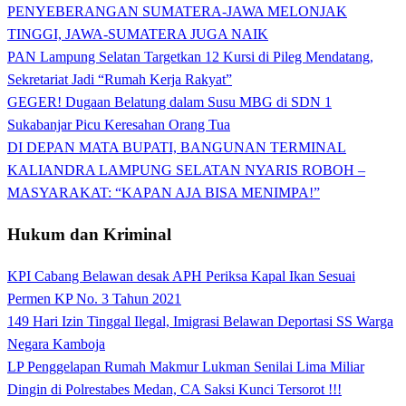
PENYEBERANGAN SUMATERA-JAWA MELONJAK
TINGGI, JAWA-SUMATERA JUGA NAIK
PAN Lampung Selatan Targetkan 12 Kursi di Pileg Mendatang,
Sekretariat Jadi “Rumah Kerja Rakyat”
GEGER! Dugaan Belatung dalam Susu MBG di SDN 1
Sukabanjar Picu Keresahan Orang Tua
DI DEPAN MATA BUPATI, BANGUNAN TERMINAL
KALIANDRA LAMPUNG SELATAN NYARIS ROBOH –
MASYARAKAT: “KAPAN AJA BISA MENIMPA!”
Hukum dan Kriminal
KPI Cabang Belawan desak APH Periksa Kapal Ikan Sesuai
Permen KP No. 3 Tahun 2021
149 Hari Izin Tinggal Ilegal, Imigrasi Belawan Deportasi SS Warga
Negara Kamboja
LP Penggelapan Rumah Makmur Lukman Senilai Lima Miliar
Dingin di Polrestabes Medan, CA Saksi Kunci Tersorot !!!