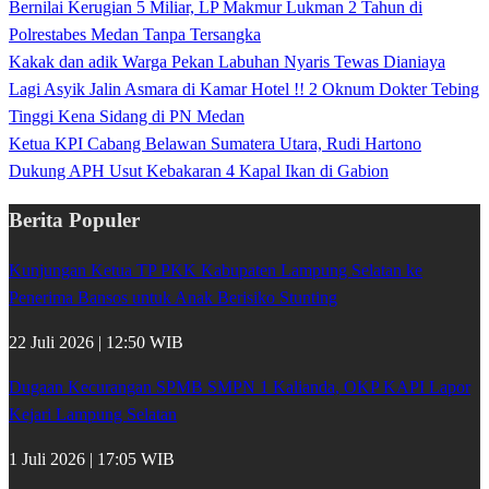
Bernilai Kerugian 5 Miliar, LP Makmur Lukman 2 Tahun di
Polrestabes Medan Tanpa Tersangka
Kakak dan adik Warga Pekan Labuhan Nyaris Tewas Dianiaya
Lagi Asyik Jalin Asmara di Kamar Hotel !! 2 Oknum Dokter Tebing
Tinggi Kena Sidang di PN Medan
Ketua KPI Cabang Belawan Sumatera Utara, Rudi Hartono
Dukung APH Usut Kebakaran 4 Kapal Ikan di Gabion
Berita Populer
Kunjungan Ketua TP PKK Kabupaten Lampung Selatan ke
Penerima Bansos untuk Anak Berisiko Stunting
22 Juli 2026 | 12:50 WIB
Dugaan Kecurangan SPMB SMPN 1 Kalianda, OKP KAPI Lapor
Kejari Lampung Selatan
1 Juli 2026 | 17:05 WIB