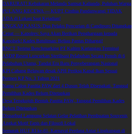
DARURAT! Kebakaran Melanda Samsat Kalianda, Puluhan Warga
PULANG KECEWA — KUPT Cinthia Pandanwangi TIDAK
ADA di Lokasi Saat Kejadian!
UNGKAP KASUS: Dua Pelaku Pencurian di Candipuro Ditangkap
Cepat — Kapolres: Saya Akan Berikan Penghargaan kepada
Kapolsek! Kades Batuliman: Beliau Pantas Dihargai!
BNCT Terima Benchmarking PT Kaltim Kariangau Terminal
ASDP Resmi Luncurkan Sterilisasi Pelabuhan Secara Penuh di 6
Pelabuhan Utama, Tandai Era Baru Penyeberangan Nasional
KPI Cabang Belawan desak APH Periksa Kapal Ikan Sesuai
Permen KP No. 3 Tahun 2021
Nama Calon Panitia PAW dari 4 Dusun Telah Disepakati, Tanggal
Pemilihan Kades Belum Ditetapkan
Desa Tengkujuh Bentuk Panitia PAW, Tanggal Pemilihan Kades
Belum Ditetapkan
Disparbud Lampung Selatan Gelar Pelatihan Pembuatan Souvenir,
Angkat Motif Tapis dan Filosofi Lokal
Semarak HUT RI ke-81, Karnaval Perdana Antar Lingkungan di