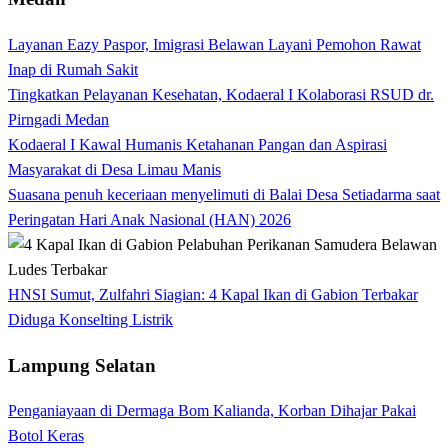
Layanan Eazy Paspor, Imigrasi Belawan Layani Pemohon Rawat
Inap di Rumah Sakit
Tingkatkan Pelayanan Kesehatan, Kodaeral I Kolaborasi RSUD dr.
Pirngadi Medan‎
Kodaeral I Kawal Humanis Ketahanan Pangan dan Aspirasi
Masyarakat di Desa Limau Manis
Suasana penuh keceriaan menyelimuti di Balai Desa Setiadarma saat
Peringatan Hari Anak Nasional (HAN) 2026
HNSI Sumut, Zulfahri Siagian: 4 Kapal Ikan di Gabion Terbakar
Diduga Konselting Listrik
Lampung Selatan
Penganiayaan di Dermaga Bom Kalianda, Korban Dihajar Pakai
Botol Keras