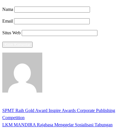
Nama
Email
Situs Web
View all posts
Previous
SPMT Raih Gold Award Inspire Awards Corporate Publishing
Navigasi
Post
Competition
pos
Next
LKM MANDIRA Rajabasa Menggelar Sosialisasi Tabungan