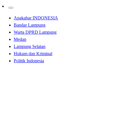
Apakabar INDONESIA
Bandar Lampung
Warta DPRD Lampung
Medan
Lampung Selatan
Hukum dan Kriminal
Politik Indonesia
Homepage
Medan
Zainal Abidin Akan Road Show Keliling Sumut Dalam
Pengobatan Spiritual Kebatinan Secara Massal
Medan