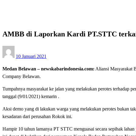
AMBB di Laporkan Kardi PT.STTC terkait Perusakan di 
Hukum dan Kriminal
AMBB di Laporkan Kardi PT.STTC terkait
Posted
10 Januari 2021
on
Medan Belawan – newskabarindonesia.com:
Aliansi Masyarakat 
Company Belawan.
Tumpahnya masyarakat ke jalan yang melakukan perotes terhadap pe
tanggal (9/01/2021) kemarin .
Aksi demo yang di lakukan warga yang melakukan perotes bukan t
kesadaran dari perusahan Rokok ini.
Hampir 10 tahun lamanya PT STTC menguasai secara sepihak lahan y