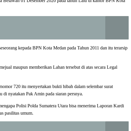
arga Belawan 01 Desember 2020 pada tahun Lalu di kantor BPN Kota
seseorang kepada BPN Kota Medan pada Tahun 2011 dan itu terarsip
ual maupun memberikan Lahan tersebut di atas secara Legal
nomor 720 itu menyertakan bukti hibah dalam selembar surat
u di nyatakan Pak Amin pada siaran persnya.
engapa Polisi Polda Sumatera Utara bisa menerima Laporan Kardi
as pasilitas umum.