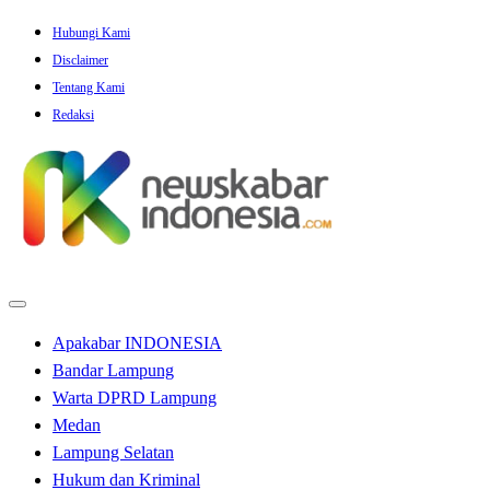
Skip
Hubungi Kami
to
Disclaimer
content
Tentang Kami
Redaksi
Apakabar INDONESIA
Bandar Lampung
Warta DPRD Lampung
Medan
Lampung Selatan
Hukum dan Kriminal