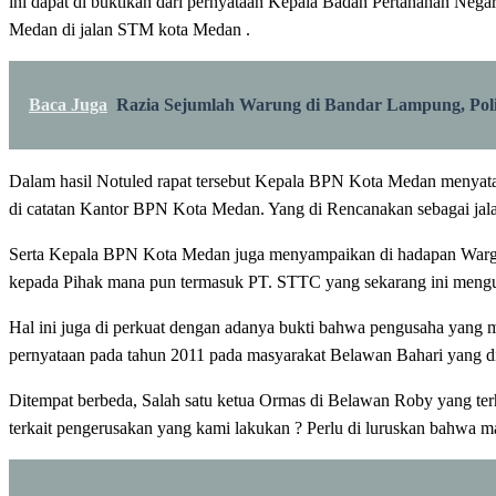
ini dapat di buktikan dari pernyataan Kepala Badan Pertanahan Ne
Medan di jalan STM kota Medan .
Baca Juga
Razia Sejumlah Warung di Bandar Lampung, Polis
Dalam hasil Notuled rapat tersebut Kepala BPN Kota Medan menyata
di catatan Kantor BPN Kota Medan. Yang di Rencanakan sebagai ja
Serta Kepala BPN Kota Medan juga menyampaikan di hadapan Warga
kepada Pihak mana pun termasuk PT. STTC yang sekarang ini mengu
Hal ini juga di perkuat dengan adanya bukti bahwa pengusaha yang 
pernyataan pada tahun 2011 pada masyarakat Belawan Bahari yang di
Ditempat berbeda, Salah satu ketua Ormas di Belawan Roby yang te
terkait pengerusakan yang kami lakukan ? Perlu di luruskan bahwa ma