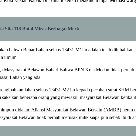
gara Kota Medan Bapak Dr. Yuliadi ketika melakukan rapat Mediasi w
i Sita 118 Botol Miras Berbagai Merk
kan bahwa Benar Lahan seluas 13431 M² itu adalah telah dihibahkan 
lan umum.
 Masyarakat Belawan Bahari Bahwa BPN Kota Medan tidak pernah mej
asai Lahan yang ada.
mengibahkan lahan seluas 13431 M2 itu kepada pecahan surat SHM ber
 saksikan beberapa orang yang mewakili masyarakat Belawan ketika it
rhimpun didalam Aliansi Masyarakat Belawan Bersatu (AMBB) heran m
syarakat Belawan tidak pernah merusak milik siapa pun sebab itu di at