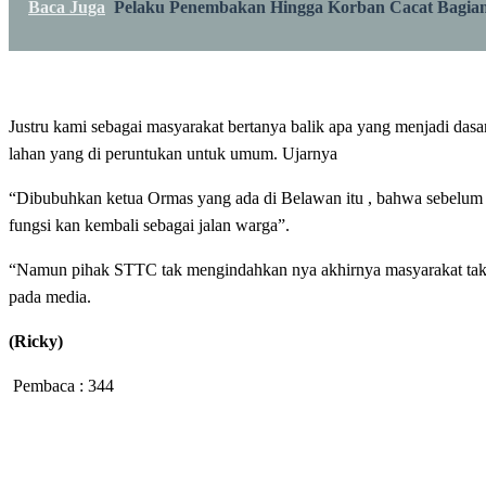
Baca Juga
Pelaku Penembakan Hingga Korban Cacat Bagian
Justru kami sebagai masyarakat bertanya balik apa yang menjadi das
lahan yang di peruntukan untuk umum. Ujarnya
“Dibubuhkan ketua Ormas yang ada di Belawan itu , bahwa sebelum
fungsi kan kembali sebagai jalan warga”.
“Namun pihak STTC tak mengindahkan nya akhirnya masyarakat tak b
pada media.
(Ricky)
Pembaca :
344
LEAVE A RESPONSE