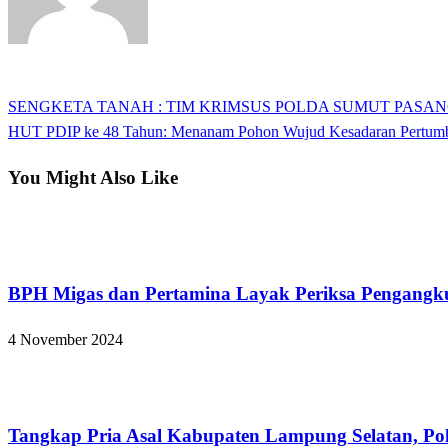
View all posts
Previous
SENGKETA TANAH : TIM KRIMSUS POLDA SUMUT PASAN
Navigasi
Post
Next
HUT PDIP ke 48 Tahun: Menanam Pohon Wujud Kesadaran Pertumbu
pos
Post
You Might Also Like
Hukum dan Kriminal
BPH Migas dan Pertamina Layak Periksa Pengan
4 November 2024
Bandar Lampung
Tangkap Pria Asal Kabupaten Lampung Selatan, Po