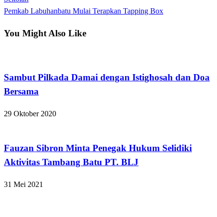
pos
Next
Pemkab Labuhanbatu Mulai Terapkan Tapping Box
Post
You Might Also Like
Apakabar INDONESIA
Sambut Pilkada Damai dengan Istighosah dan Doa
Bersama
29 Oktober 2020
Apakabar INDONESIA
Fauzan Sibron Minta Penegak Hukum Selidiki
Aktivitas Tambang Batu PT. BLJ
31 Mei 2021
Apakabar INDONESIA