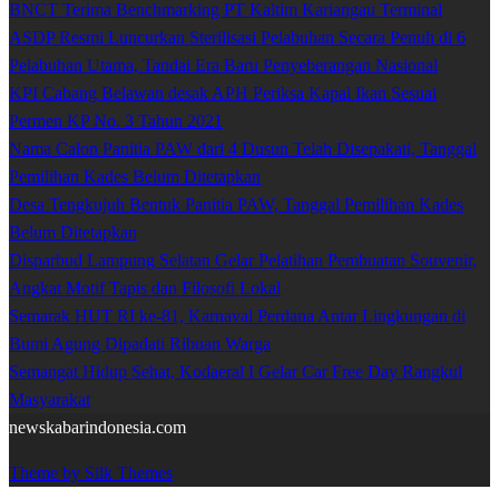
BNCT Terima Benchmarking PT Kaltim Kariangau Terminal
ASDP Resmi Luncurkan Sterilisasi Pelabuhan Secara Penuh di 6
Pelabuhan Utama, Tandai Era Baru Penyeberangan Nasional
KPI Cabang Belawan desak APH Periksa Kapal Ikan Sesuai
Permen KP No. 3 Tahun 2021
Nama Calon Panitia PAW dari 4 Dusun Telah Disepakati, Tanggal
Pemilihan Kades Belum Ditetapkan
Desa Tengkujuh Bentuk Panitia PAW, Tanggal Pemilihan Kades
Belum Ditetapkan
Disparbud Lampung Selatan Gelar Pelatihan Pembuatan Souvenir,
Angkat Motif Tapis dan Filosofi Lokal
Semarak HUT RI ke-81, Karnaval Perdana Antar Lingkungan di
Bumi Agung Dipadati Ribuan Warga
Semangat Hidup Sehat, Kodaeral I Gelar Car Free Day Rangkul
Masyarakat
newskabarindonesia.com
Theme by Silk Themes