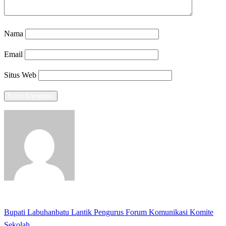
Nama
Email
Situs Web
View all posts
Previous
Bupati Labuhanbatu Lantik Pengurus Forum Komunikasi Komite
Navigasi
Post
Sekolah