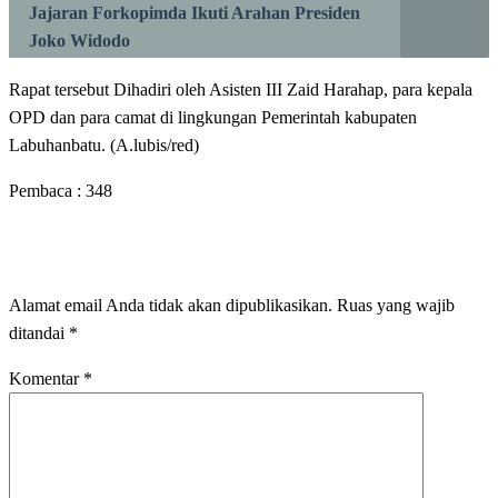
Jajaran Forkopimda Ikuti Arahan Presiden
Joko Widodo
Rapat tersebut Dihadiri oleh Asisten III Zaid Harahap, para kepala
OPD dan para camat di lingkungan Pemerintah kabupaten
Labuhanbatu. (A.lubis/red)
Pembaca :
348
LEAVE A RESPONSE
Alamat email Anda tidak akan dipublikasikan.
Ruas yang wajib
ditandai
*
Komentar
*