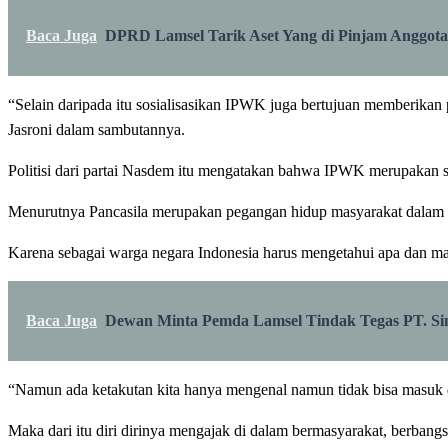
Baca Juga
DPRD Lamsel Tarik Aset Yang di Pinjam Anggot
“Selain daripada itu sosialisasikan IPWK juga bertujuan memberikan 
Jasroni dalam sambutannya.
Politisi dari partai Nasdem itu mengatakan bahwa IPWK merupakan sa
Menurutnya Pancasila merupakan pegangan hidup masyarakat dalam b
Karena sebagai warga negara Indonesia harus mengetahui apa dan ma
Baca Juga
Dewan Minta Pemda Lamsel Tindak Tegas PT. Sin
“Namun ada ketakutan kita hanya mengenal namun tidak bisa masuk d
Maka dari itu diri dirinya mengajak di dalam bermasyarakat, berban