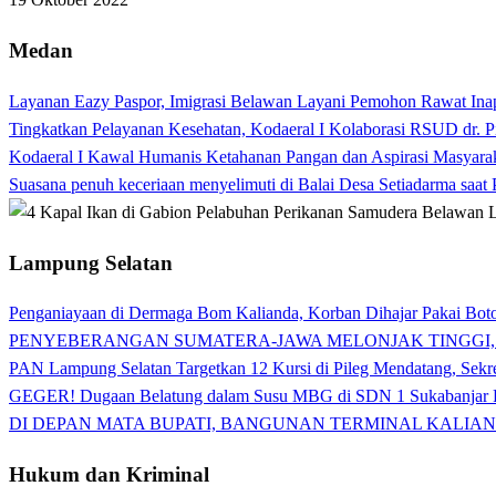
Medan
Layanan Eazy Paspor, Imigrasi Belawan Layani Pemohon Rawat Ina
Tingkatkan Pelayanan Kesehatan, Kodaeral I Kolaborasi RSUD dr. P
Kodaeral I Kawal Humanis Ketahanan Pangan dan Aspirasi Masyara
Suasana penuh keceriaan menyelimuti di Balai Desa Setiadarma saa
Lampung Selatan
Penganiayaan di Dermaga Bom Kalianda, Korban Dihajar Pakai Boto
PENYEBERANGAN SUMATERA-JAWA MELONJAK TINGGI,
PAN Lampung Selatan Targetkan 12 Kursi di Pileg Mendatang, Sekre
GEGER! Dugaan Belatung dalam Susu MBG di SDN 1 Sukabanjar P
DI DEPAN MATA BUPATI, BANGUNAN TERMINAL KALIAN
Hukum dan Kriminal