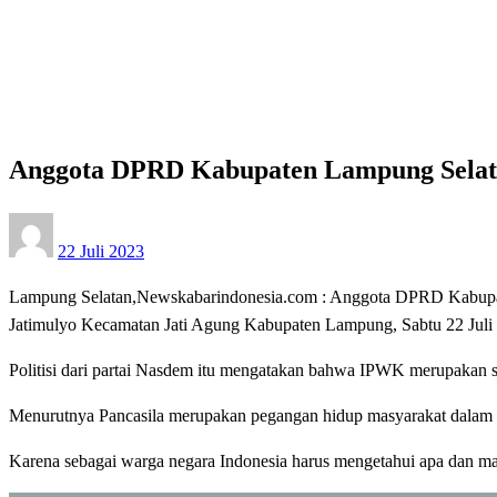
Homepage
Lampung Selatan
Anggota DPRD Kabupaten Lampung Selatan Sosialisasi
Lampung Selatan
Anggota DPRD Kabupaten Lampung Selata
Posted
22 Juli 2023
on
Lampung Selatan,Newskabarindonesia.com : Anggota DPRD Kabupaten
Jatimulyo Kecamatan Jati Agung Kabupaten Lampung, Sabtu 22 Juli
Politisi dari partai Nasdem itu mengatakan bahwa IPWK merupakan sa
Menurutnya Pancasila merupakan pegangan hidup masyarakat dalam b
Karena sebagai warga negara Indonesia harus mengetahui apa dan ma