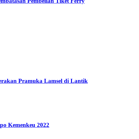
mbatasan Pembelian Tiket Ferry
rakan Pramuka Lamsel di Lantik
spo Kemenkeu 2022