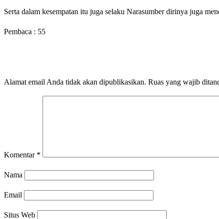
Serta dalam kesempatan itu juga selaku Narasumber dirinya juga mene
Pembaca :
55
LEAVE A RESPONSE
Alamat email Anda tidak akan dipublikasikan.
Ruas yang wajib ditan
Komentar
*
Nama
Email
Situs Web