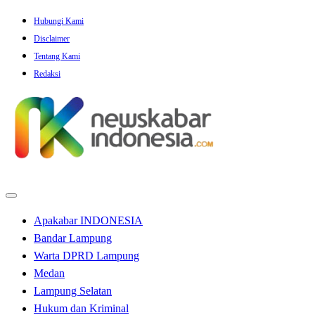
Skip
Hubungi Kami
to
Disclaimer
content
Tentang Kami
Redaksi
Apakabar INDONESIA
Bandar Lampung
Warta DPRD Lampung
Medan
Lampung Selatan
Hukum dan Kriminal