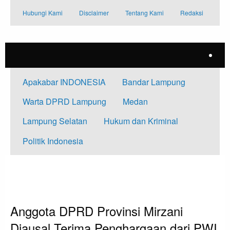
Skip
Hubungi Kami
Disclaimer
Tentang Kami
Redaksi
to
content
Apakabar INDONESIA
Bandar Lampung
Warta DPRD Lampung
Medan
Lampung Selatan
Hukum dan Kriminal
Politik Indonesia
HOMEPAGE
BANDAR LAMPUNG
ANGGOTA DPRD PROVINSI MIRZANI DJAUSAL TERIMA PENGHARGAAN
DARI PWI
Bandar Lampung
Anggota DPRD Provinsi Mirzani
Djausal Terima Penghargaan dari PWI