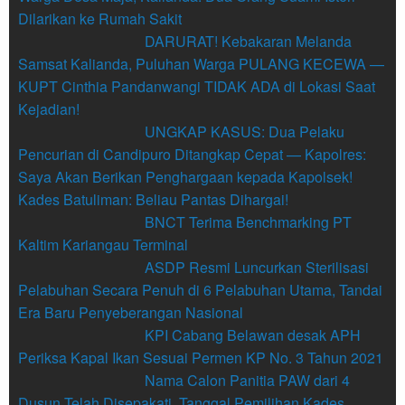
Dilarikan ke Rumah Sakit
DARURAT! Kebakaran Melanda
Samsat Kalianda, Puluhan Warga PULANG KECEWA —
KUPT Cinthia Pandanwangi TIDAK ADA di Lokasi Saat
Kejadian!
UNGKAP KASUS: Dua Pelaku
Pencurian di Candipuro Ditangkap Cepat — Kapolres:
Saya Akan Berikan Penghargaan kepada Kapolsek!
Kades Batuliman: Beliau Pantas Dihargai!
BNCT Terima Benchmarking PT
Kaltim Kariangau Terminal
ASDP Resmi Luncurkan Sterilisasi
Pelabuhan Secara Penuh di 6 Pelabuhan Utama, Tandai
Era Baru Penyeberangan Nasional
KPI Cabang Belawan desak APH
Periksa Kapal Ikan Sesuai Permen KP No. 3 Tahun 2021
Nama Calon Panitia PAW dari 4
Dusun Telah Disepakati, Tanggal Pemilihan Kades