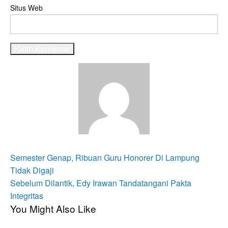
Situs Web
View all posts
Navigasi
Previous
Semester Genap, Ribuan Guru Honorer Di Lampung
Post
pos
Tidak Digaji
Next
Sebelum Dilantik, Edy Irawan Tandatangani Pakta
Post
Integritas
You Might Also Like
Bandar Lampung