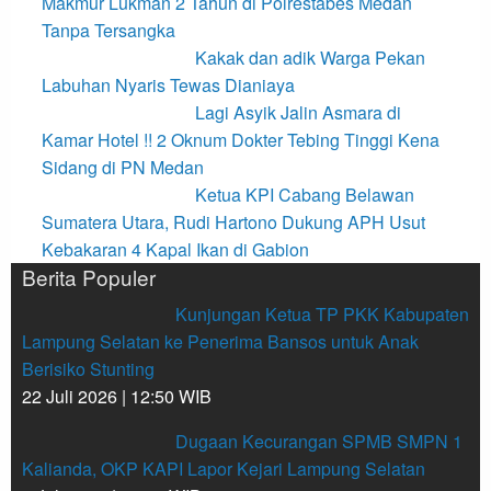
Makmur Lukman 2 Tahun di Polrestabes Medan
Tanpa Tersangka
Kakak dan adik Warga Pekan
Labuhan Nyaris Tewas Dianiaya
Lagi Asyik Jalin Asmara di
Kamar Hotel !! 2 Oknum Dokter Tebing Tinggi Kena
Sidang di PN Medan
Ketua KPI Cabang Belawan
Sumatera Utara, Rudi Hartono Dukung APH Usut
Kebakaran 4 Kapal Ikan di Gabion
Berita Populer
Kunjungan Ketua TP PKK Kabupaten
Lampung Selatan ke Penerima Bansos untuk Anak
Berisiko Stunting
22 Juli 2026 | 12:50 WIB
Dugaan Kecurangan SPMB SMPN 1
Kalianda, OKP KAPI Lapor Kejari Lampung Selatan