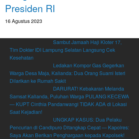
Presiden RI
16 Agustus 2023
Sambut Jamaah Haji Kloter 17,
Tim Dokter IDI Lampung Selatan Langsung Cek
Kesehatan
Ledakan Kompor Gas Gegerkan
Warga Desa Maja, Kalianda: Dua Orang Suami Isteri
Dilarikan ke Rumah Sakit
DARURAT! Kebakaran Melanda
Samsat Kalianda, Puluhan Warga PULANG KECEWA
— KUPT Cinthia Pandanwangi TIDAK ADA di Lokasi
Saat Kejadian!
UNGKAP KASUS: Dua Pelaku
Pencurian di Candipuro Ditangkap Cepat — Kapolres:
Saya Akan Berikan Penghargaan kepada Kapolsek!