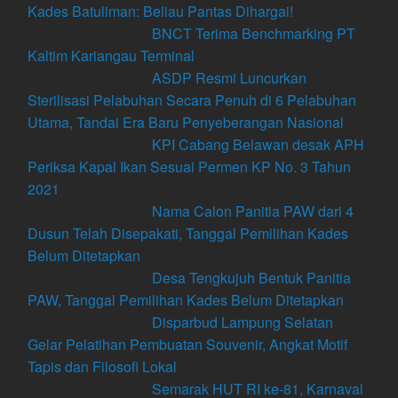
Kades Batuliman: Beliau Pantas Dihargai!
BNCT Terima Benchmarking PT
Kaltim Kariangau Terminal
ASDP Resmi Luncurkan
Sterilisasi Pelabuhan Secara Penuh di 6 Pelabuhan
Utama, Tandai Era Baru Penyeberangan Nasional
KPI Cabang Belawan desak APH
Periksa Kapal Ikan Sesuai Permen KP No. 3 Tahun
2021
Nama Calon Panitia PAW dari 4
Dusun Telah Disepakati, Tanggal Pemilihan Kades
Belum Ditetapkan
Desa Tengkujuh Bentuk Panitia
PAW, Tanggal Pemilihan Kades Belum Ditetapkan
Disparbud Lampung Selatan
Gelar Pelatihan Pembuatan Souvenir, Angkat Motif
Tapis dan Filosofi Lokal
Semarak HUT RI ke-81, Karnaval