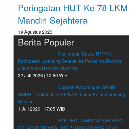
Peringatan HUT Ke 78 LKM
Mandiri Sejahtera
19 Agustus 2023
Berita Populer
Kunjungan Ketua TP PKK
Kabupaten Lampung Selatan ke Penerima Bansos
untuk Anak Berisiko Stunting
22 Juli 2026 | 12:50 WIB
Dugaan Kecurangan SPMB
SMPN 1 Kalianda, OKP KAPI Lapor Kejari Lampung
Selatan
1 Juli 2026 | 17:05 WIB
POLRES LAMPUNG SELATAN
GELAR UPACARA HUT BHAYANGKARA KE-80