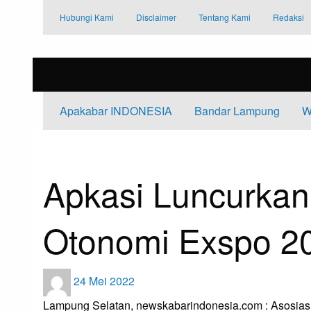
Skip
Hubungi Kami
Disclaimer
Tentang Kami
Redaksi
to
content
Apakabar INDONESIA
Bandar Lampung
W
HOMEPAGE
LAMPUNG SELATAN
APKASI LUNCURKAN PROGRAM
Lampung Selatan
Apkasi Luncurka
Otonomi Exspo 2
Posted
24 Mei 2022
on
Lampung Selatan, newskabarindonesia.com : Asosias