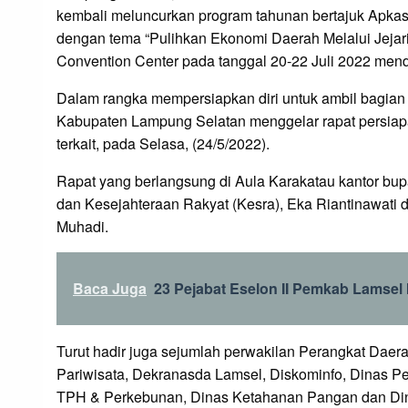
kembali meluncurkan program tahunan bertajuk Apkas
dengan tema “Pulihkan Ekonomi Daerah Melalui Jejari
Convention Center pada tanggal 20-22 Juli 2022 men
Dalam rangka mempersiapkan diri untuk ambil bagia
Kabupaten Lampung Selatan menggelar rapat persiap
terkait, pada Selasa, (24/5/2022).
Rapat yang berlangsung di Aula Karakatau kantor bupa
dan Kesejahteraan Rakyat (Kesra), Eka Riantinawat
Muhadi.
Baca Juga
23 Pejabat Eselon II Pemkab Lamsel 
Turut hadir juga sejumlah perwakilan Perangkat Daer
Pariwisata, Dekranasda Lamsel, Diskominfo, Dinas P
TPH & Perkebunan, Dinas Ketahanan Pangan dan D