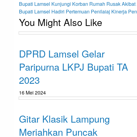
Navigasi
Previous
Bupati Lamsel Kunjungi Korban Rumah Rusak Akibat
Post
Next
Bupati Lamsel Hadiri Pertemuan Penilaiaj Kinerja Pe
You Might Also Like
Post
pos
Lampung Selatan
DPRD Lamsel Gelar
Paripurna LKPJ Bupati TA
2023
16 Mei 2024
Lampung Selatan
Gitar Klasik Lampung
Meriahkan Puncak