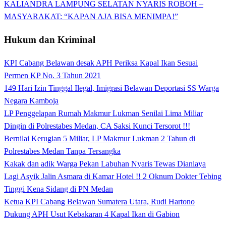
KALIANDRA LAMPUNG SELATAN NYARIS ROBOH –
MASYARAKAT: “KAPAN AJA BISA MENIMPA!”
Hukum dan Kriminal
KPI Cabang Belawan desak APH Periksa Kapal Ikan Sesuai
Permen KP No. 3 Tahun 2021
149 Hari Izin Tinggal Ilegal, Imigrasi Belawan Deportasi SS Warga
Negara Kamboja
LP Penggelapan Rumah Makmur Lukman Senilai Lima Miliar
Dingin di Polrestabes Medan, CA Saksi Kunci Tersorot !!!
Bernilai Kerugian 5 Miliar, LP Makmur Lukman 2 Tahun di
Polrestabes Medan Tanpa Tersangka
Kakak dan adik Warga Pekan Labuhan Nyaris Tewas Dianiaya
Lagi Asyik Jalin Asmara di Kamar Hotel !! 2 Oknum Dokter Tebing
Tinggi Kena Sidang di PN Medan
Ketua KPI Cabang Belawan Sumatera Utara, Rudi Hartono
Dukung APH Usut Kebakaran 4 Kapal Ikan di Gabion