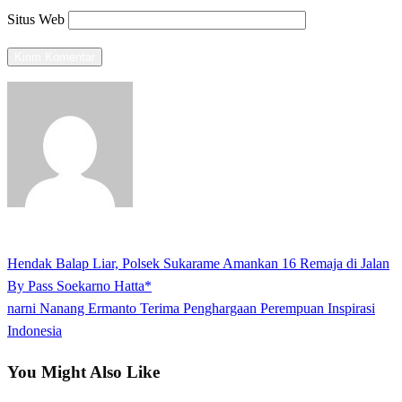
Situs Web
View all posts
Previous
Hendak Balap Liar, Polsek Sukarame Amankan 16 Remaja di Jalan
Navigasi
Post
By Pass Soekarno Hatta*
pos
Next
narni Nanang Ermanto Terima Penghargaan Perempuan Inspirasi
Post
Indonesia
You Might Also Like