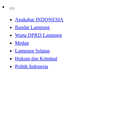
Apakabar INDONESIA
Bandar Lampung
Warta DPRD Lampung
Medan
Lampung Selatan
Hukum dan Kriminal
Politik Indonesia
Homepage
Labuhanbatu
ASDP Bakauheni Mulai Terapkan Sistim Pembelian
Tiket Terbaru
Labuhanbatu