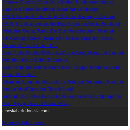
Cepat — Kapolres: Saya Akan Berikan Penghargaan kepada
Kapolsek! Kades Batuliman: Beliau Pantas Dihargai!
BNCT Terima Benchmarking PT Kaltim Kariangau Terminal
ASDP Resmi Luncurkan Sterilisasi Pelabuhan Secara Penuh di 6
Pelabuhan Utama, Tandai Era Baru Penyeberangan Nasional
KPI Cabang Belawan desak APH Periksa Kapal Ikan Sesuai
Permen KP No. 3 Tahun 2021
Nama Calon Panitia PAW dari 4 Dusun Telah Disepakati, Tanggal
Pemilihan Kades Belum Ditetapkan
Desa Tengkujuh Bentuk Panitia PAW, Tanggal Pemilihan Kades
Belum Ditetapkan
Disparbud Lampung Selatan Gelar Pelatihan Pembuatan Souvenir,
Angkat Motif Tapis dan Filosofi Lokal
Semarak HUT RI ke-81, Karnaval Perdana Antar Lingkungan di
Bumi Agung Dipadati Ribuan Warga
newskabarindonesia.com
Theme by Silk Themes