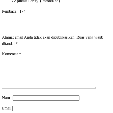
/ Aplikasi Ferizy. (Imron/Red)
Pembaca :
174
LEAVE A RESPONSE
Alamat email Anda tidak akan dipublikasikan.
Ruas yang wajib
ditandai
*
Komentar
*
Nama
Email