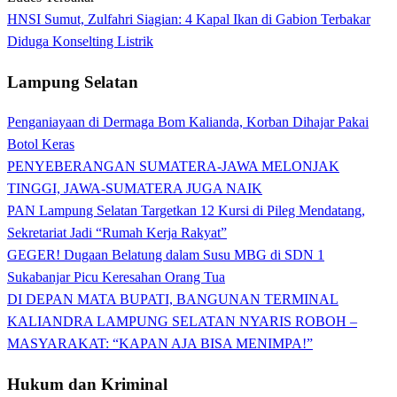
HNSI Sumut, Zulfahri Siagian: 4 Kapal Ikan di Gabion Terbakar
Diduga Konselting Listrik
Lampung Selatan
Penganiayaan di Dermaga Bom Kalianda, Korban Dihajar Pakai
Botol Keras
PENYEBERANGAN SUMATERA-JAWA MELONJAK
TINGGI, JAWA-SUMATERA JUGA NAIK
PAN Lampung Selatan Targetkan 12 Kursi di Pileg Mendatang,
Sekretariat Jadi “Rumah Kerja Rakyat”
GEGER! Dugaan Belatung dalam Susu MBG di SDN 1
Sukabanjar Picu Keresahan Orang Tua
DI DEPAN MATA BUPATI, BANGUNAN TERMINAL
KALIANDRA LAMPUNG SELATAN NYARIS ROBOH –
MASYARAKAT: “KAPAN AJA BISA MENIMPA!”
Hukum dan Kriminal