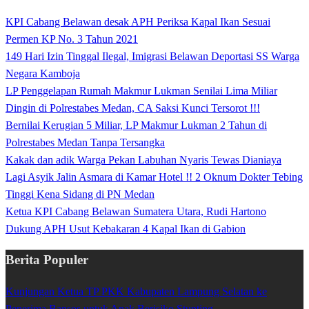
KPI Cabang Belawan desak APH Periksa Kapal Ikan Sesuai
Permen KP No. 3 Tahun 2021
149 Hari Izin Tinggal Ilegal, Imigrasi Belawan Deportasi SS Warga
Negara Kamboja
LP Penggelapan Rumah Makmur Lukman Senilai Lima Miliar
Dingin di Polrestabes Medan, CA Saksi Kunci Tersorot !!!
Bernilai Kerugian 5 Miliar, LP Makmur Lukman 2 Tahun di
Polrestabes Medan Tanpa Tersangka
Kakak dan adik Warga Pekan Labuhan Nyaris Tewas Dianiaya
Lagi Asyik Jalin Asmara di Kamar Hotel !! 2 Oknum Dokter Tebing
Tinggi Kena Sidang di PN Medan
Ketua KPI Cabang Belawan Sumatera Utara, Rudi Hartono
Dukung APH Usut Kebakaran 4 Kapal Ikan di Gabion
Berita Populer
Kunjungan Ketua TP PKK Kabupaten Lampung Selatan ke
Penerima Bansos untuk Anak Berisiko Stunting