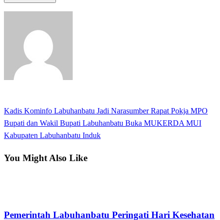
View all posts
Previous
Kadis Kominfo Labuhanbatu Jadi Narasumber Rapat Pokja MPO
Navigasi
Post
Next
Bupati dan Wakil Bupati Labuhanbatu Buka MUKERDA MUI
pos
Post
Kabupaten Labuhanbatu Induk
You Might Also Like
Apakabar INDONESIA
Pemerintah Labuhanbatu Peringati Hari Kesehatan