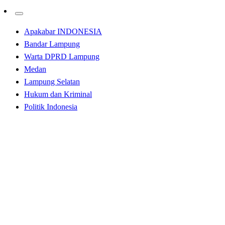
Apakabar INDONESIA
Bandar Lampung
Warta DPRD Lampung
Medan
Lampung Selatan
Hukum dan Kriminal
Politik Indonesia
Homepage
Labuhanbatu
Bupati Labuhanbatu Haridir Silahturahmi Dengan
Penyuluh Pertanian
Labuhanbatu