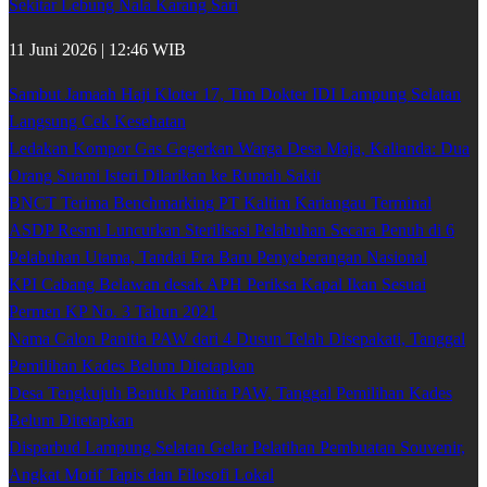
Sekitar Lebung Nala Karang Sari
11 Juni 2026 | 12:46 WIB
Sambut Jamaah Haji Kloter 17, Tim Dokter IDI Lampung Selatan
Langsung Cek Kesehatan
Ledakan Kompor Gas Gegerkan Warga Desa Maja, Kalianda: Dua
Orang Suami Isteri Dilarikan ke Rumah Sakit
BNCT Terima Benchmarking PT Kaltim Kariangau Terminal
ASDP Resmi Luncurkan Sterilisasi Pelabuhan Secara Penuh di 6
Pelabuhan Utama, Tandai Era Baru Penyeberangan Nasional
KPI Cabang Belawan desak APH Periksa Kapal Ikan Sesuai
Permen KP No. 3 Tahun 2021
Nama Calon Panitia PAW dari 4 Dusun Telah Disepakati, Tanggal
Pemilihan Kades Belum Ditetapkan
Desa Tengkujuh Bentuk Panitia PAW, Tanggal Pemilihan Kades
Belum Ditetapkan
Disparbud Lampung Selatan Gelar Pelatihan Pembuatan Souvenir,
Angkat Motif Tapis dan Filosofi Lokal