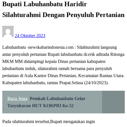
Bupati Labuhanbatu Haridir
Silahturahmi Dengan Penyuluh Pertanian
Posted
24 Oktober 2023
on
Labuhanbatu -newskabarindonesia.com : Silahturahmi langsung
antar penyuluh pertanian Bupati labuhanbatu dr.erik adtrada Ritonga
MKM MM didampingi kepala Dinas pertanian kabupaten
labuhanbatu induk, silaturahmi ramah bersama para penyuluh
pertanian di Aula Kantor Dinas Pertanian, Kecamatan Rantau Utara.
Kabupaten labuhanbatu, rantau Prapat.Selasa (24/10/2023).
Baca Juga
Pemkab Labuhanbatu Gelar
Tasyukuran HUT KORPRI Ke-52
Pada silahturahmi tersebut,Bupati mengatakan ingin