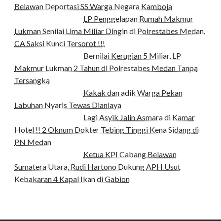
Belawan Deportasi SS Warga Negara Kamboja
LP Penggelapan Rumah Makmur
Lukman Senilai Lima Miliar Dingin di Polrestabes Medan,
CA Saksi Kunci Tersorot !!!
Bernilai Kerugian 5 Miliar, LP
Makmur Lukman 2 Tahun di Polrestabes Medan Tanpa
Tersangka
Kakak dan adik Warga Pekan
Labuhan Nyaris Tewas Dianiaya
Lagi Asyik Jalin Asmara di Kamar
Hotel !! 2 Oknum Dokter Tebing Tinggi Kena Sidang di
PN Medan
Ketua KPI Cabang Belawan
Sumatera Utara, Rudi Hartono Dukung APH Usut
Kebakaran 4 Kapal Ikan di Gabion