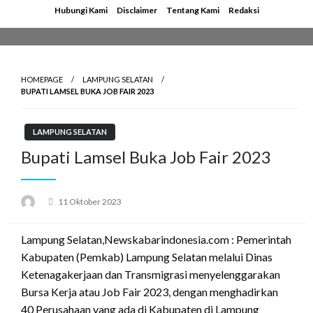
Skip
Hubungi Kami
Disclaimer
Tentang Kami
Redaksi
to
content
HOMEPAGE
LAMPUNG SELATAN
BUPATI LAMSEL BUKA JOB FAIR 2023
LAMPUNG SELATAN
Bupati Lamsel Buka Job Fair 2023
Posted
11 Oktober 2023
on
Lampung Selatan,Newskabarindonesia.com : Pemerintah
Kabupaten (Pemkab) Lampung Selatan melalui Dinas
Ketenagakerjaan dan Transmigrasi menyelenggarakan
Bursa Kerja atau Job Fair 2023, dengan menghadirkan
40 Perusahaan yang ada di Kabupaten di Lampung