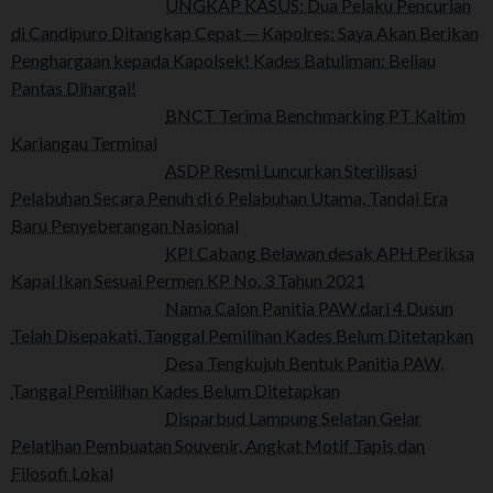
UNGKAP KASUS: Dua Pelaku Pencurian
di Candipuro Ditangkap Cepat — Kapolres: Saya Akan Berikan
Penghargaan kepada Kapolsek! Kades Batuliman: Beliau
Pantas Dihargai!
BNCT Terima Benchmarking PT Kaltim
Kariangau Terminal
ASDP Resmi Luncurkan Sterilisasi
Pelabuhan Secara Penuh di 6 Pelabuhan Utama, Tandai Era
Baru Penyeberangan Nasional
KPI Cabang Belawan desak APH Periksa
Kapal Ikan Sesuai Permen KP No. 3 Tahun 2021
Nama Calon Panitia PAW dari 4 Dusun
Telah Disepakati, Tanggal Pemilihan Kades Belum Ditetapkan
Desa Tengkujuh Bentuk Panitia PAW,
Tanggal Pemilihan Kades Belum Ditetapkan
Disparbud Lampung Selatan Gelar
Pelatihan Pembuatan Souvenir, Angkat Motif Tapis dan
Filosofi Lokal