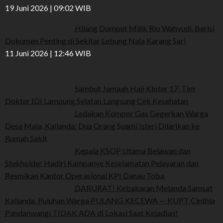
19 Juni 2026 | 09:02 WIB
Hilang Dompet Milik Rio Wahyudi, Berisi
Dokumen Penting di Sekitar Lebung Nala Karang Sari
11 Juni 2026 | 12:46 WIB
Sambut Jamaah Haji Kloter 17, Tim
Dokter IDI Lampung Selatan Langsung Cek Kesehatan
Ledakan Kompor Gas Gegerkan Warga
Desa Maja, Kalianda: Dua Orang Suami Isteri Dilarikan ke
Rumah Sakit
Kepala KSOP Utama Belawan dan
Stekholder Hadiri Kampanye Keselamatan Pelayaran dan
Resmikan Kantor Operasional KPI Danau Toba
DARURAT! Kebakaran Melanda Samsat
Kalianda, Puluhan Warga PULANG KECEWA — KUPT Cinthia
Pandanwangi TIDAK ADA di Lokasi Saat Kejadian!