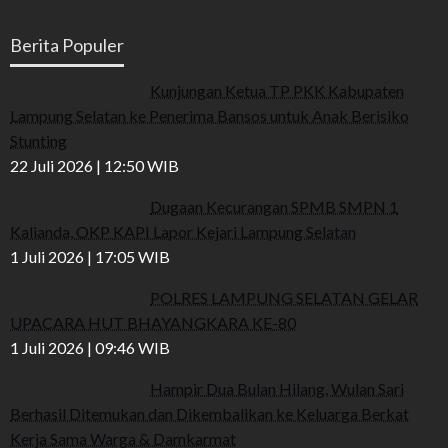
Berita Populer
Kunjungan Ketua TP PKK Kabupaten
Lampung Selatan ke Penerima Bansos untuk Anak Berisiko
Stunting
22 Juli 2026 | 12:50 WIB
Dugaan Kecurangan SPMB SMPN 1
Kalianda, OKP KAPI Lapor Kejari Lampung Selatan
1 Juli 2026 | 17:05 WIB
POLRES LAMPUNG SELATAN GELAR
UPACARA HUT BHAYANGKARA KE-80
1 Juli 2026 | 09:46 WIB
Hampir Dua Bulan Hilang, Wulan Sari
Berhasil Ditemukan dan Dikembalikan ke Keluarga Berkat
Kerja Sama Warga & Damkarmat