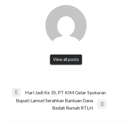
View all posts
Navigasi
Hari Jadi Ke 35, PT KIM Gelar Syukuran
Previous
pos
Bupati Lamsel Serahkan Bantuan Dana
Post
Next
Bedah Rumah RTLH
Post