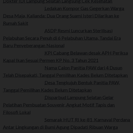
Dokter IDI Lampung Selatan Langsung Cek Kesehatan
Ledakan Kompor Gas Gegerkan Warga
Desa Maja, Kalianda: Dua Orang Suami Isteri Dilarikan ke
Rumah Sakit
ASDP Resmi Luncurkan Sterilisasi
Pelabuhan Secara Penuh di 6 Pelabuhan Utama, Tandai Era
Baru Penyeberangan Nasional
KPI Cabang Belawan desak APH Periksa
Kapal Ikan Sesuai Permen KP No. 3 Tahun 2021
Nama Calon Panitia PAW dari 4 Dusun
Telah Disepakati, Tanggal Pemilihan Kades Belum Ditetapkan
Desa Tengkujuh Bentuk Panitia PAW,
Tanggal Pemilihan Kades Belum Ditetapkan
Disparbud Lampung Selatan Gelar
Pelatihan Pembuatan Souvenir, Angkat Motif Tapis dan
Filosofi Lokal
Semarak HUT RI ke-81, Karnaval Perdana
Antar Lingkungan di Bumi Agung Dipadati Ribuan Warga