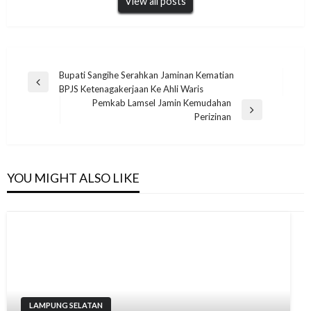
View all posts
Navigasi
Bupati Sangihe Serahkan Jaminan Kematian
Previous
BPJS Ketenagakerjaan Ke Ahli Waris
pos
Post
Pemkab Lamsel Jamin Kemudahan
Next
Perizinan
Post
YOU MIGHT ALSO LIKE
LAMPUNG SELATAN