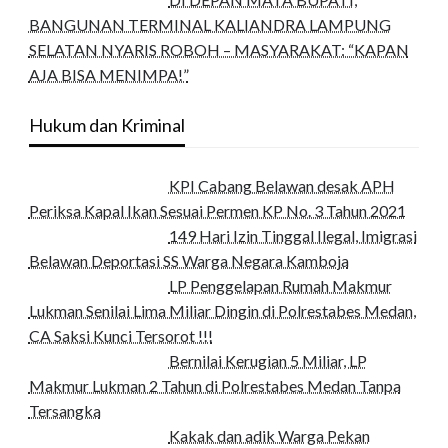
BANGUNAN TERMINAL KALIANDRA LAMPUNG
SELATAN NYARIS ROBOH – MASYARAKAT: “KAPAN
AJA BISA MENIMPA!”
Hukum dan Kriminal
KPI Cabang Belawan desak APH
Periksa Kapal Ikan Sesuai Permen KP No. 3 Tahun 2021
149 Hari Izin Tinggal Ilegal, Imigrasi
Belawan Deportasi SS Warga Negara Kamboja
LP Penggelapan Rumah Makmur
Lukman Senilai Lima Miliar Dingin di Polrestabes Medan,
CA Saksi Kunci Tersorot !!!
Bernilai Kerugian 5 Miliar, LP
Makmur Lukman 2 Tahun di Polrestabes Medan Tanpa
Tersangka
Kakak dan adik Warga Pekan