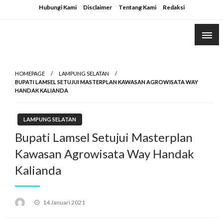
Skip
Hubungi Kami
Disclaimer
Tentang Kami
Redaksi
to
content
HOMEPAGE
LAMPUNG SELATAN
BUPATI LAMSEL SETUJUI MASTERPLAN KAWASAN AGROWISATA WAY
HANDAK KALIANDA
LAMPUNG SELATAN
Bupati Lamsel Setujui Masterplan
Kawasan Agrowisata Way Handak
Kalianda
Posted
14 Januari 2021
on