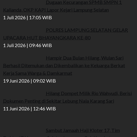
Dugaan Kecurangan SPMB SMPN 1
Kalianda, OKP KAPI Lapor Kejari Lampung Selatan
1 Juli 2026 | 17:05 WIB
POLRES LAMPUNG SELATAN GELAR
UPACARA HUT BHAYANGKARA KE-80
1 Juli 2026 | 09:46 WIB
Hampir Dua Bulan Hilang, Wulan Sari
Berhasil Ditemukan dan Dikembalikan ke Keluarga Berkat
Kerja Sama Warga & Damkarmat
19 Juni 2026 | 09:02 WIB
Hilang Dompet Milik Rio Wahyudi, Berisi
Dokumen Penting di Sekitar Lebung Nala Karang Sari
11 Juni 2026 | 12:46 WIB
Sambut Jamaah Haji Kloter 17, Tim