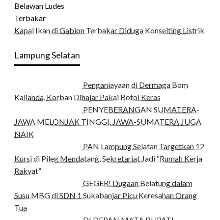
Kapal Ikan di Gabion Terbakar Diduga Konselting Listrik
Lampung Selatan
Penganiayaan di Dermaga Bom
Kalianda, Korban Dihajar Pakai Botol Keras
PENYEBERANGAN SUMATERA-
JAWA MELONJAK TINGGI, JAWA-SUMATERA JUGA
NAIK
PAN Lampung Selatan Targetkan 12
Kursi di Pileg Mendatang, Sekretariat Jadi “Rumah Kerja
Rakyat”
GEGER! Dugaan Belatung dalam
Susu MBG di SDN 1 Sukabanjar Picu Keresahan Orang
Tua
DI DEPAN MATA BUPATI,