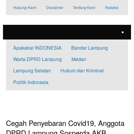
Skip
Hubungi Kami
Disclaimer
Tentang Kami
Redaksi
to
content
Apakabar INDONESIA
Bandar Lampung
Warta DPRD Lampung
Medan
Lampung Selatan
Hukum dan Kriminal
Politik Indonesia
HOMEPAGE
BANDAR LAMPUNG
CEGAH PENYEBARAN COVID19, ANGGOTA DPRD LAMPUNG SOSPERDA
AKB
Bandar Lampung
Cegah Penyebaran Covid19, Anggota
DPRD Lampung Sosperda AKB