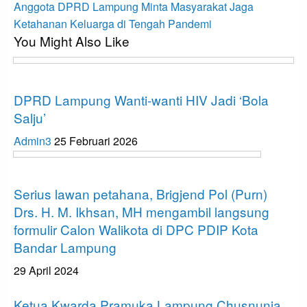
Next
Anggota DPRD Lampung Minta Masyarakat Jaga
Post
Ketahanan Keluarga di Tengah Pandemi
You Might Also Like
Bandar Lampung
DPRD Lampung Wanti-wanti HIV Jadi ‘Bola
Salju’
Admin3
25 Februari 2026
Bandar Lampung
Serius lawan petahana, Brigjend Pol (Purn)
Drs. H. M. Ikhsan, MH mengambil langsung
formulir Calon Walikota di DPC PDIP Kota
Bandar Lampung
29 April 2024
Bandar Lampung
Ketua Kwarda Pramuka Lampung Chusnunia