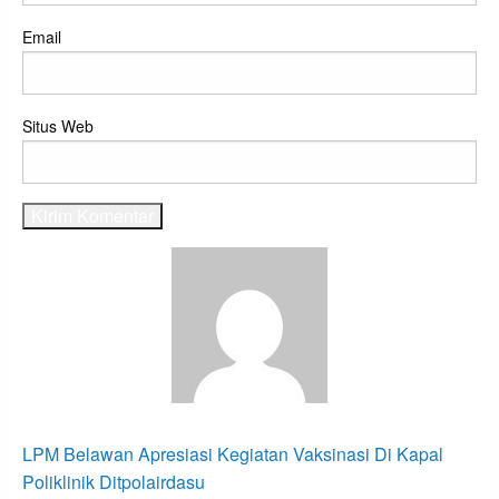
Email
Situs Web
View all posts
Navigasi
Previous
LPM Belawan Apresiasi Kegiatan Vaksinasi Di Kapal
Post
pos
Poliklinik Ditpolairdasu