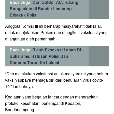
Baca Juga
Curi Outdor AC, Tukang
Rongsokan di Bandar Lampung
Dibekuk Polisi
Anggota Komisi III ini berharap masyarakat tidak lalai,
untuk menjalankan Prokes dan mengikuti vaksinasi yang
di anjurkan oleh pemerintah.
Baca Juga
Ricuh Eksekusi Lahan Di
Sukarame, Ratusan Polisi Dan
Denpom Turun Ke Lokasi
“Dan melakukan vaksinasi untuk masyarakat yang belum
vaksin supaya menjaga diri dari penularan virus covid-
19,” tambahnya.
Kegiatan yang berjalan lancar dengan menerapkan
protokol kesehatan, bertempat di Kedaton,
Bandarlampung.