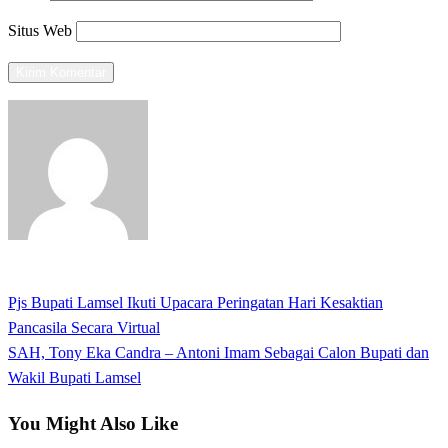
Situs Web
View all posts
Previous
Pjs Bupati Lamsel Ikuti Upacara Peringatan Hari Kesaktian
Navigasi
Post
Pancasila Secara Virtual
pos
Next
SAH, Tony Eka Candra – Antoni Imam Sebagai Calon Bupati dan
Post
Wakil Bupati Lamsel
You Might Also Like