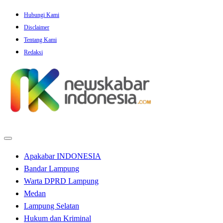
Skip
Hubungi Kami
to
Disclaimer
content
Tentang Kami
Redaksi
Apakabar INDONESIA
Bandar Lampung
Warta DPRD Lampung
Medan
Lampung Selatan
Hukum dan Kriminal