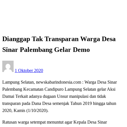
Dianggap Tak Transparan Warga Desa Sinar Palembang
Gelar Demo
Apakabar INDONESIA
Lampung Selatan
Dianggap Tak Transparan Warga Desa
Sinar Palembang Gelar Demo
Posted
1 Oktober 2020
on
Lampung Selatan, newskabarindonesia.com : Warga Desa Sinar
Palembang Kecamatan Candipuro Lampung Selatan gelar Aksi
Damai Terkait adanya dugaan Unsur manipulasi dan tidak
transparan pada Dana Desa semenjak Tahun 2019 hingga tahun
2020, Kamis (1/10/2020).
Ratusan warga setempat menuntut agar Kepala Desa Sinar