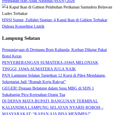
Peringatan Hari Anak Nasional (HAN) 2026
HNSI Sumut, Zulfahri Siagian: 4 Kapal Ikan di Gabion Terbakar
Diduga Konselting Listrik
Lampung Selatan
Penganiayaan di Dermaga Bom Kalianda, Korban Dihajar Pakai
Botol Keras
PENYEBERANGAN SUMATERA-JAWA MELONJAK
TINGGI, JAWA-SUMATERA JUGA NAIK
PAN Lampung Selatan Targetkan 12 Kursi di Pileg Mendatang,
Sekretariat Jadi “Rumah Kerja Rakyat”
GEGER! Dugaan Belatung dalam Susu MBG di SDN 1
Sukabanjar Picu Keresahan Orang Tua
DI DEPAN MATA BUPATI, BANGUNAN TERMINAL
KALIANDRA LAMPUNG SELATAN NYARIS ROBOH –
MASYARAKAT: “KAPAN AJA BISA MENIMPA!”