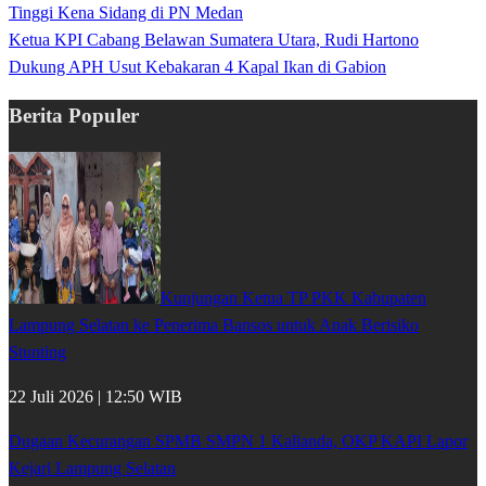
Tinggi Kena Sidang di PN Medan
Ketua KPI Cabang Belawan Sumatera Utara, Rudi Hartono
Dukung APH Usut Kebakaran 4 Kapal Ikan di Gabion
Berita Populer
Kunjungan Ketua TP PKK Kabupaten
Lampung Selatan ke Penerima Bansos untuk Anak Berisiko
Stunting
22 Juli 2026 | 12:50 WIB
Dugaan Kecurangan SPMB SMPN 1 Kalianda, OKP KAPI Lapor
Kejari Lampung Selatan