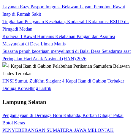
Layanan Eazy Paspor, Imigrasi Belawan Layani Pemohon Rawat
Inap di Rumah Sakit
Tingkatkan Pelayanan Kesehatan, Kodaeral I Kolaborasi RSUD dr.
Pirngadi Medan‎
Kodaeral I Kawal Humanis Ketahanan Pangan dan Aspirasi
Masyarakat di Desa Limau Manis
Suasana penuh keceriaan menyelimuti di Balai Desa Setiadarma saat
Peringatan Hari Anak Nasional (HAN) 2026
HNSI Sumut, Zulfahri Siagian: 4 Kapal Ikan di Gabion Terbakar
Diduga Konselting Listrik
Lampung Selatan
Penganiayaan di Dermaga Bom Kalianda, Korban Dihajar Pakai
Botol Keras
PENYEBERANGAN SUMATERA-JAWA MELONJAK