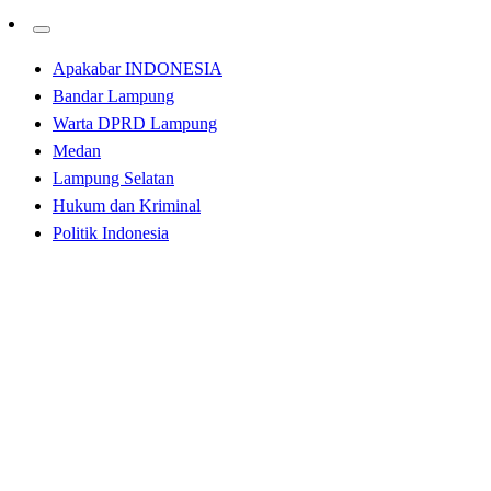
Apakabar INDONESIA
Bandar Lampung
Warta DPRD Lampung
Medan
Lampung Selatan
Hukum dan Kriminal
Politik Indonesia
Homepage
Bandar Lampung
DPRD dan Dispora Dorong Pihak Ketiga Lakukan
Pembinaan Terhadap Atlet Lampung
Bandar Lampung