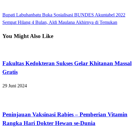
View all posts
Previous
Bupati Labuhanbatu Buka Sosialisasi BUNDES Akuntabel 2022
Navigasi
Post
Next
Sempat Hilang 4 Bulan, Aldi Maulana Akhirnya di Temukan
pos
Post
You Might Also Like
Bandar Lampung
Fakultas Kedokteran Sukses Gelar Khitanan Massal
Gratis
29 Juni 2024
Bandar Lampung
Peninjauan Vaksinasi Rabies – Pemberian Vitamin
Rangka Hari Dokter Hewan se-Dunia