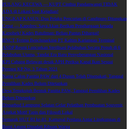
PULANG KECEWA — KUPT Cinthia Pandanwangi TIDAK
ADA di Lokasi Saat Kejadian!
UNGKAP KASUS: Dua Pelaku Pencurian di Candipuro Ditangkap
Cepat — Kapolres: Saya Akan Berikan Penghargaan kepada
Kapolsek! Kades Batuliman: Beliau Pantas Dihargai!
BNCT Terima Benchmarking PT Kaltim Kariangau Terminal
ASDP Resmi Luncurkan Sterilisasi Pelabuhan Secara Penuh di 6
Pelabuhan Utama, Tandai Era Baru Penyeberangan Nasional
KPI Cabang Belawan desak APH Periksa Kapal Ikan Sesuai
Permen KP No. 3 Tahun 2021
Nama Calon Panitia PAW dari 4 Dusun Telah Disepakati, Tanggal
Pemilihan Kades Belum Ditetapkan
Desa Tengkujuh Bentuk Panitia PAW, Tanggal Pemilihan Kades
Belum Ditetapkan
Disparbud Lampung Selatan Gelar Pelatihan Pembuatan Souvenir,
Angkat Motif Tapis dan Filosofi Lokal
Semarak HUT RI ke-81, Karnaval Perdana Antar Lingkungan di
Bumi Agung Dipadati Ribuan Warga