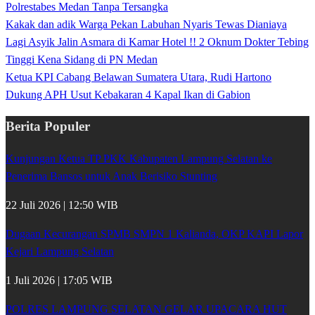
Polrestabes Medan Tanpa Tersangka
Kakak dan adik Warga Pekan Labuhan Nyaris Tewas Dianiaya
Lagi Asyik Jalin Asmara di Kamar Hotel !! 2 Oknum Dokter Tebing
Tinggi Kena Sidang di PN Medan
Ketua KPI Cabang Belawan Sumatera Utara, Rudi Hartono
Dukung APH Usut Kebakaran 4 Kapal Ikan di Gabion
Berita Populer
Kunjungan Ketua TP PKK Kabupaten Lampung Selatan ke
Penerima Bansos untuk Anak Berisiko Stunting
22 Juli 2026 | 12:50 WIB
Dugaan Kecurangan SPMB SMPN 1 Kalianda, OKP KAPI Lapor
Kejari Lampung Selatan
1 Juli 2026 | 17:05 WIB
POLRES LAMPUNG SELATAN GELAR UPACARA HUT