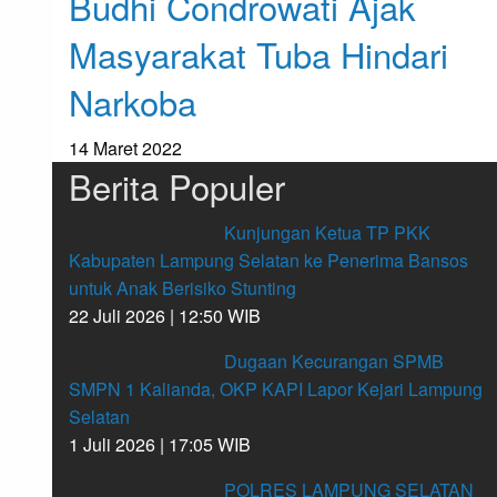
Budhi Condrowati Ajak
Masyarakat Tuba Hindari
Narkoba
14 Maret 2022
Berita Populer
Kunjungan Ketua TP PKK
Kabupaten Lampung Selatan ke Penerima Bansos
untuk Anak Berisiko Stunting
22 Juli 2026 | 12:50 WIB
Dugaan Kecurangan SPMB
SMPN 1 Kalianda, OKP KAPI Lapor Kejari Lampung
Selatan
1 Juli 2026 | 17:05 WIB
POLRES LAMPUNG SELATAN