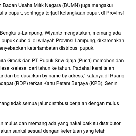
ah Badan Usaha Milik Negara (BUMN) juga mengakui
 pupuk, sehingga terjadi kelangkaan pupuk di Provinsi
ah Bengkulu-Lampung, Wiyanto mengatakan, memang ada
n pupuk subsidi di wilayah Provinsi Lampung, dikarenakan
nyebabkan keterlambatan distribusi pupuk.
mia Gresik dan PT Pupuk Sriwidjaja (Pusri) memohon dan
esai-selesai dari tahun ke tahun. Padahal kami telah
ar dan berdasarkan by name by adress,” katanya di Ruang
apat (RDP) terkait Kartu Petani Berjaya (KPB), Senin
ng tidak semua jalur distribusi berjalan dengan mulus
alan mulus dan memang ada yang nakal baik itu distributor
akan sanksi sesuai dengan ketentuan yang telah