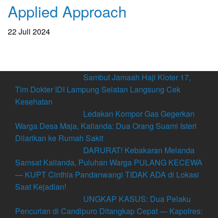
Applied Approach
22 Juli 2024
Sambut Jamaah Haji Kloter 17,
Tim Dokter IDI Lampung Selatan Langsung Cek
Kesehatan
Ledakan Kompor Gas Gegerkan
Warga Desa Maja, Kalianda: Dua Orang Suami Isteri
Dilarikan ke Rumah Sakit
DARURAT! Kebakaran Melanda
Samsat Kalianda, Puluhan Warga PULANG KECEWA
— KUPT Cinthia Pandanwangi TIDAK ADA di Lokasi
Saat Kejadian!
UNGKAP KASUS: Dua Pelaku
Pencurian di Candipuro Ditangkap Cepat — Kapolres: