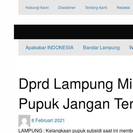
Skip
Hubungi Kami
Disclaimer
Tentang Kami
Redaksi
to
content
Apakabar INDONESIA
Bandar Lampung
W
HOMEPAGE
APAKABAR INDONESIA
DPRD LAMPUNG MINTA DIS
Apakabar INDONESIA
Bandar Lampung
Dprd Lampung Min
Pupuk Jangan Te
Posted
8 Februari 2021
on
LAMPUNG : Kelangkaan pupuk subsidi saat ini membu