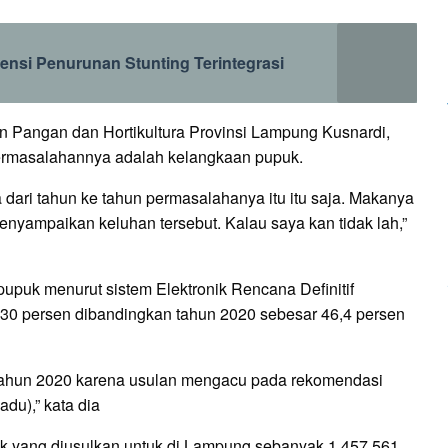
vensi Penurunan Stunting Terintegrasi
Pangan dan Hortikultura Provinsi Lampung Kusnardi,
 permasalahannya adalah kelangkaan pupuk.
dari tahun ke tahun permasalahanya itu itu saja. Makanya
enyampaikan keluhan tersebut. Kalau saya kan tidak lah,”
upuk menurut sistem Elektronik Rencana Definitif
0 persen dibandingkan tahun 2020 sebesar 46,4 persen
 tahun 2020 karena usulan mengacu pada rekomendasi
u),” kata dia
 yang diusulkan untuk di Lampung sebanyak 1.457.561