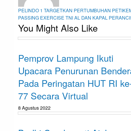
Navigasi
Previous
PELINDO 1 TARGETKAN PERTUMBUHAN PETIKEM
Post
Next
PASSING EXERCISE TNI AL DAN KAPAL PERANCI
You Might Also Like
Post
pos
Bandar Lampung
Pemprov Lampung Ikuti
Upacara Penurunan Bender
Pada Peringatan HUT RI ke
77 Secara Virtual
8 Agustus 2022
Bandar Lampung