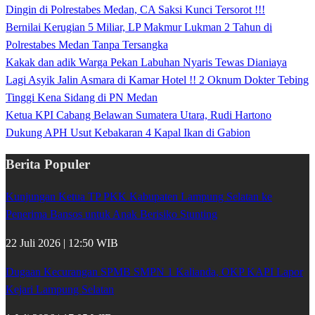
Dingin di Polrestabes Medan, CA Saksi Kunci Tersorot !!!
Bernilai Kerugian 5 Miliar, LP Makmur Lukman 2 Tahun di
Polrestabes Medan Tanpa Tersangka
Kakak dan adik Warga Pekan Labuhan Nyaris Tewas Dianiaya
Lagi Asyik Jalin Asmara di Kamar Hotel !! 2 Oknum Dokter Tebing
Tinggi Kena Sidang di PN Medan
Ketua KPI Cabang Belawan Sumatera Utara, Rudi Hartono
Dukung APH Usut Kebakaran 4 Kapal Ikan di Gabion
Berita Populer
Kunjungan Ketua TP PKK Kabupaten Lampung Selatan ke
Penerima Bansos untuk Anak Berisiko Stunting
22 Juli 2026 | 12:50 WIB
Dugaan Kecurangan SPMB SMPN 1 Kalianda, OKP KAPI Lapor
Kejari Lampung Selatan