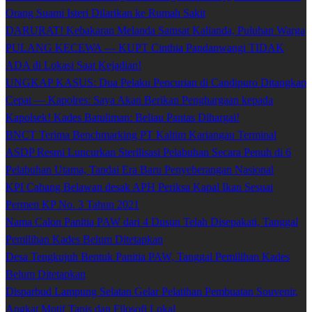
Orang Suami Isteri Dilarikan ke Rumah Sakit
DARURAT! Kebakaran Melanda Samsat Kalianda, Puluhan Warga
PULANG KECEWA — KUPT Cinthia Pandanwangi TIDAK
ADA di Lokasi Saat Kejadian!
UNGKAP KASUS: Dua Pelaku Pencurian di Candipuro Ditangkap
Cepat — Kapolres: Saya Akan Berikan Penghargaan kepada
Kapolsek! Kades Batuliman: Beliau Pantas Dihargai!
BNCT Terima Benchmarking PT Kaltim Kariangau Terminal
ASDP Resmi Luncurkan Sterilisasi Pelabuhan Secara Penuh di 6
Pelabuhan Utama, Tandai Era Baru Penyeberangan Nasional
KPI Cabang Belawan desak APH Periksa Kapal Ikan Sesuai
Permen KP No. 3 Tahun 2021
Nama Calon Panitia PAW dari 4 Dusun Telah Disepakati, Tanggal
Pemilihan Kades Belum Ditetapkan
Desa Tengkujuh Bentuk Panitia PAW, Tanggal Pemilihan Kades
Belum Ditetapkan
Disparbud Lampung Selatan Gelar Pelatihan Pembuatan Souvenir,
Angkat Motif Tapis dan Filosofi Lokal