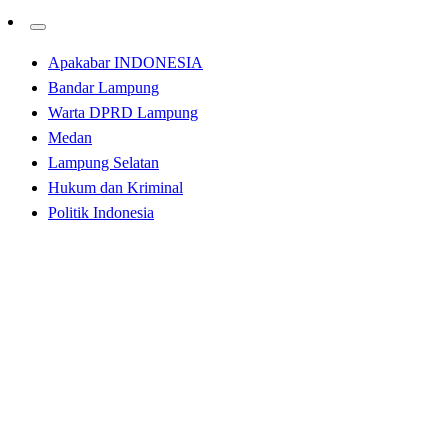
Apakabar INDONESIA
Bandar Lampung
Warta DPRD Lampung
Medan
Lampung Selatan
Hukum dan Kriminal
Politik Indonesia
Homepage
Apakabar INDONESIA
Faktor Keamanan, Siswa/i di SD Alwashliyah 4/36
Belawan Batal Ujian
Apakabar INDONESIA