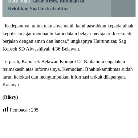
Baca Juga
Gelar Reses, Budiman di
Keluhkan Soal Insfratruktur
“Kedepannya, untuk teknisnya nanti, kami pasrahkan kepada pihak
kepolisian agar membantu kami dalam belajar mengajar di sekolah
berjalan dengan aman dan lancar,” ungkapnya Hairunnizar, Sag
Kepsek SD Alwashliyah 4/36 Belawan.
Terpisah, Kapolsek Belawan Kompol DJ Naibaho mengatakan
terimakasih atas informasinya. Kemudian, Bhabinkamtibmas sudah
turun kelokasi dan mengumpulkan informasi terkait dilapangan.
Katanya
(Rikcy)
Pembaca :
295
LEAVE A RESPONSE