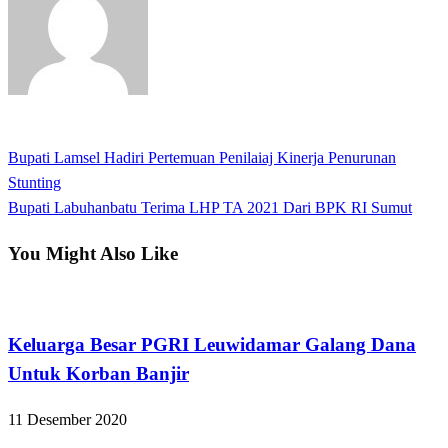
View all posts
Previous
Bupati Lamsel Hadiri Pertemuan Penilaiaj Kinerja Penurunan
Navigasi
Post
Stunting
pos
Next
Bupati Labuhanbatu Terima LHP TA 2021 Dari BPK RI Sumut
Post
You Might Also Like
Apakabar INDONESIA
Keluarga Besar PGRI Leuwidamar Galang Dana
Untuk Korban Banjir
11 Desember 2020
Apakabar INDONESIA