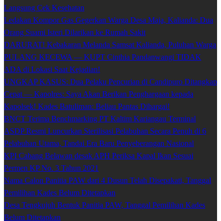
Langsung Cek Kesehatan
Ledakan Kompor Gas Gegerkan Warga Desa Maja, Kalianda: Dua
Orang Suami Isteri Dilarikan ke Rumah Sakit
DARURAT! Kebakaran Melanda Samsat Kalianda, Puluhan Warga
PULANG KECEWA — KUPT Cinthia Pandanwangi TIDAK
ADA di Lokasi Saat Kejadian!
UNGKAP KASUS: Dua Pelaku Pencurian di Candipuro Ditangkap
Cepat — Kapolres: Saya Akan Berikan Penghargaan kepada
Kapolsek! Kades Batuliman: Beliau Pantas Dihargai!
BNCT Terima Benchmarking PT Kaltim Kariangau Terminal
ASDP Resmi Luncurkan Sterilisasi Pelabuhan Secara Penuh di 6
Pelabuhan Utama, Tandai Era Baru Penyeberangan Nasional
KPI Cabang Belawan desak APH Periksa Kapal Ikan Sesuai
Permen KP No. 3 Tahun 2021
Nama Calon Panitia PAW dari 4 Dusun Telah Disepakati, Tanggal
Pemilihan Kades Belum Ditetapkan
Desa Tengkujuh Bentuk Panitia PAW, Tanggal Pemilihan Kades
Belum Ditetapkan