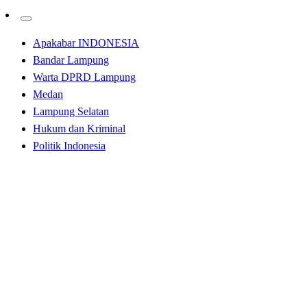
Apakabar INDONESIA
Bandar Lampung
Warta DPRD Lampung
Medan
Lampung Selatan
Hukum dan Kriminal
Politik Indonesia
Homepage
Bandar Lampung
Gubernur Arinal Dampingi Presiden RI Joko Widodo
Cek Harga Komoditas Pangan di Pasar Baru Rumbia
Bandar Lampung