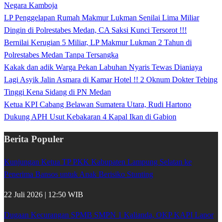
Negara Kamboja
LP Penggelapan Rumah Makmur Lukman Senilai Lima Miliar
Dingin di Polrestabes Medan, CA Saksi Kunci Tersorot !!!
Bernilai Kerugian 5 Miliar, LP Makmur Lukman 2 Tahun di
Polrestabes Medan Tanpa Tersangka
Kakak dan adik Warga Pekan Labuhan Nyaris Tewas Dianiaya
Lagi Asyik Jalin Asmara di Kamar Hotel !! 2 Oknum Dokter Tebing
Tinggi Kena Sidang di PN Medan
Ketua KPI Cabang Belawan Sumatera Utara, Rudi Hartono
Dukung APH Usut Kebakaran 4 Kapal Ikan di Gabion
Berita Populer
Kunjungan Ketua TP PKK Kabupaten Lampung Selatan ke
Penerima Bansos untuk Anak Berisiko Stunting
22 Juli 2026 | 12:50 WIB
Dugaan Kecurangan SPMB SMPN 1 Kalianda, OKP KAPI Lapor