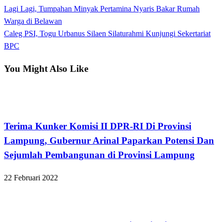
Previous
Lagi Lagi, Tumpahan Minyak Pertamina Nyaris Bakar Rumah
Navigasi
Post
Warga di Belawan
pos
Next
Caleg PSI, Togu Urbanus Silaen Silaturahmi Kunjungi Sekertariat
Post
BPC
You Might Also Like
Bandar Lampung
Terima Kunker Komisi II DPR-RI Di Provinsi
Lampung, Gubernur Arinal Paparkan Potensi Dan
Sejumlah Pembangunan di Provinsi Lampung
22 Februari 2022
Bandar Lampung