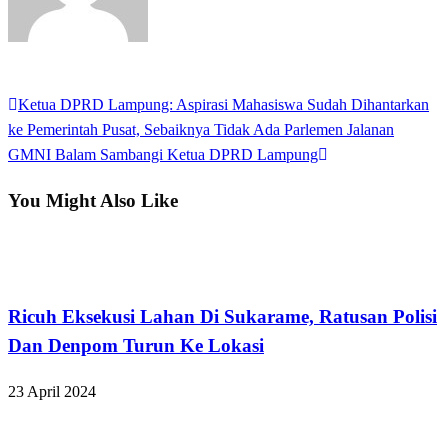
View all posts
Previous
Ketua DPRD Lampung: Aspirasi Mahasiswa Sudah Dihantarkan
Navigasi
Post
ke Pemerintah Pusat, Sebaiknya Tidak Ada Parlemen Jalanan
pos
Next
GMNI Balam Sambangi Ketua DPRD Lampung
Post
You Might Also Like
Bandar Lampung
Ricuh Eksekusi Lahan Di Sukarame, Ratusan Polisi
Dan Denpom Turun Ke Lokasi
23 April 2024
Bandar Lampung