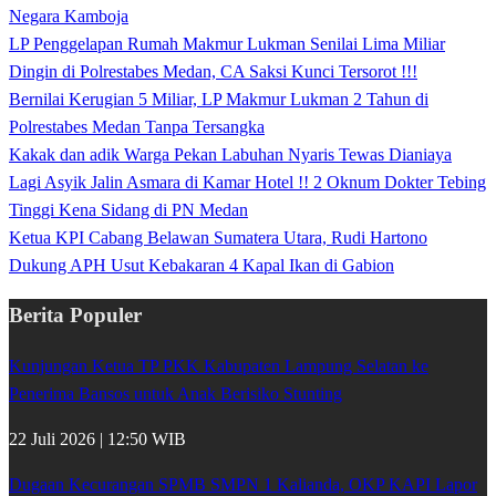
Negara Kamboja
LP Penggelapan Rumah Makmur Lukman Senilai Lima Miliar
Dingin di Polrestabes Medan, CA Saksi Kunci Tersorot !!!
Bernilai Kerugian 5 Miliar, LP Makmur Lukman 2 Tahun di
Polrestabes Medan Tanpa Tersangka
Kakak dan adik Warga Pekan Labuhan Nyaris Tewas Dianiaya
Lagi Asyik Jalin Asmara di Kamar Hotel !! 2 Oknum Dokter Tebing
Tinggi Kena Sidang di PN Medan
Ketua KPI Cabang Belawan Sumatera Utara, Rudi Hartono
Dukung APH Usut Kebakaran 4 Kapal Ikan di Gabion
Berita Populer
Kunjungan Ketua TP PKK Kabupaten Lampung Selatan ke
Penerima Bansos untuk Anak Berisiko Stunting
22 Juli 2026 | 12:50 WIB
Dugaan Kecurangan SPMB SMPN 1 Kalianda, OKP KAPI Lapor