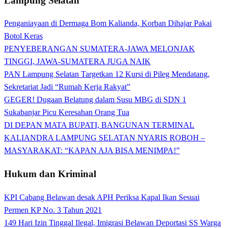
Lampung Selatan
Penganiayaan di Dermaga Bom Kalianda, Korban Dihajar Pakai
Botol Keras
PENYEBERANGAN SUMATERA-JAWA MELONJAK
TINGGI, JAWA-SUMATERA JUGA NAIK
PAN Lampung Selatan Targetkan 12 Kursi di Pileg Mendatang,
Sekretariat Jadi “Rumah Kerja Rakyat”
GEGER! Dugaan Belatung dalam Susu MBG di SDN 1
Sukabanjar Picu Keresahan Orang Tua
DI DEPAN MATA BUPATI, BANGUNAN TERMINAL
KALIANDRA LAMPUNG SELATAN NYARIS ROBOH –
MASYARAKAT: “KAPAN AJA BISA MENIMPA!”
Hukum dan Kriminal
KPI Cabang Belawan desak APH Periksa Kapal Ikan Sesuai
Permen KP No. 3 Tahun 2021
149 Hari Izin Tinggal Ilegal, Imigrasi Belawan Deportasi SS Warga