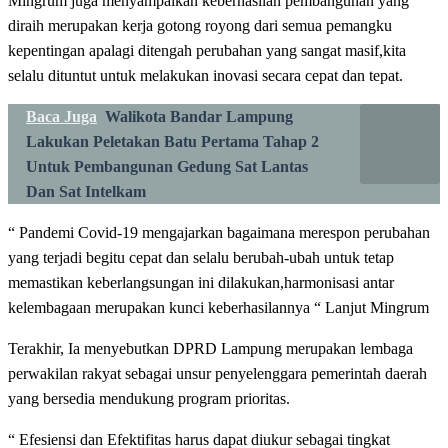
Mingrum juga menyampaikan keberhasilan pembangunan yang
diraih merupakan kerja gotong royong dari semua pemangku
kepentingan apalagi ditengah perubahan yang sangat masif,kita
selalu dituntut untuk melakukan inovasi secara cepat dan tepat.
Baca Juga
Walikota Bandar Lampung
Lakukan Peletakan Batu Pertama Tahap 2
Untuk Pembangunan Gedung Sat Lantas
Dan Sat Intelkam
“ Pandemi Covid-19 mengajarkan bagaimana merespon perubahan
yang terjadi begitu cepat dan selalu berubah-ubah untuk tetap
memastikan keberlangsungan ini dilakukan,harmonisasi antar
kelembagaan merupakan kunci keberhasilannya “ Lanjut Mingrum
Terakhir, Ia menyebutkan DPRD Lampung merupakan lembaga
perwakilan rakyat sebagai unsur penyelenggara pemerintah daerah
yang bersedia mendukung program prioritas.
“ Efesiensi dan Efektifitas harus dapat diukur sebagai tingkat