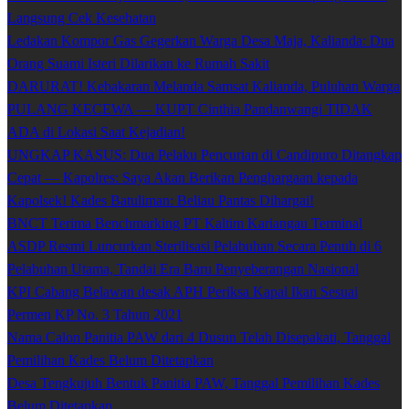
Langsung Cek Kesehatan
Ledakan Kompor Gas Gegerkan Warga Desa Maja, Kalianda: Dua
Orang Suami Isteri Dilarikan ke Rumah Sakit
DARURAT! Kebakaran Melanda Samsat Kalianda, Puluhan Warga
PULANG KECEWA — KUPT Cinthia Pandanwangi TIDAK
ADA di Lokasi Saat Kejadian!
UNGKAP KASUS: Dua Pelaku Pencurian di Candipuro Ditangkap
Cepat — Kapolres: Saya Akan Berikan Penghargaan kepada
Kapolsek! Kades Batuliman: Beliau Pantas Dihargai!
BNCT Terima Benchmarking PT Kaltim Kariangau Terminal
ASDP Resmi Luncurkan Sterilisasi Pelabuhan Secara Penuh di 6
Pelabuhan Utama, Tandai Era Baru Penyeberangan Nasional
KPI Cabang Belawan desak APH Periksa Kapal Ikan Sesuai
Permen KP No. 3 Tahun 2021
Nama Calon Panitia PAW dari 4 Dusun Telah Disepakati, Tanggal
Pemilihan Kades Belum Ditetapkan
Desa Tengkujuh Bentuk Panitia PAW, Tanggal Pemilihan Kades
Belum Ditetapkan