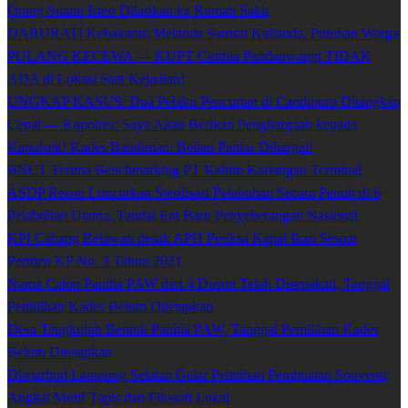
Orang Suami Isteri Dilarikan ke Rumah Sakit
DARURAT! Kebakaran Melanda Samsat Kalianda, Puluhan Warga
PULANG KECEWA — KUPT Cinthia Pandanwangi TIDAK
ADA di Lokasi Saat Kejadian!
UNGKAP KASUS: Dua Pelaku Pencurian di Candipuro Ditangkap
Cepat — Kapolres: Saya Akan Berikan Penghargaan kepada
Kapolsek! Kades Batuliman: Beliau Pantas Dihargai!
BNCT Terima Benchmarking PT Kaltim Kariangau Terminal
ASDP Resmi Luncurkan Sterilisasi Pelabuhan Secara Penuh di 6
Pelabuhan Utama, Tandai Era Baru Penyeberangan Nasional
KPI Cabang Belawan desak APH Periksa Kapal Ikan Sesuai
Permen KP No. 3 Tahun 2021
Nama Calon Panitia PAW dari 4 Dusun Telah Disepakati, Tanggal
Pemilihan Kades Belum Ditetapkan
Desa Tengkujuh Bentuk Panitia PAW, Tanggal Pemilihan Kades
Belum Ditetapkan
Disparbud Lampung Selatan Gelar Pelatihan Pembuatan Souvenir,
Angkat Motif Tapis dan Filosofi Lokal