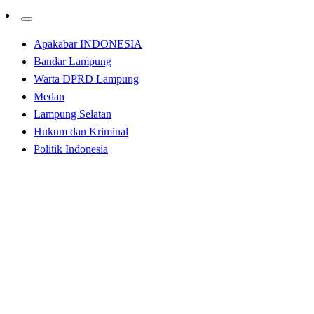
Apakabar INDONESIA
Bandar Lampung
Warta DPRD Lampung
Medan
Lampung Selatan
Hukum dan Kriminal
Politik Indonesia
Homepage
Tulangbawang Barat
Juniardi : Perbup Tubaba: Berpotensi Ganggu Kinerja
Pers
Tulangbawang Barat