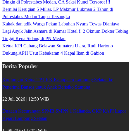
Dingin di Polrestabes Medan, CA Saksi Kunci Tersorot !!!
Bernilai Kerugian 5 Miliar, LP Makmur Lukman 2 Tahun di
Polrestabes Medan Tanpa Tersangka
Kakak dan adik Warga Pekan Labuhan Nyaris Tewas Dianiaya
Lagi Asyik Jalin Asmara di Kamar Hotel !! 2 Oknum Dokter Tebing
Tinggi Kena Sidang di PN Medan
Ketua KPI Cabang Belawan Sumatera Utara, Rudi Hartono
Dukung APH Usut Kebakaran 4 Kapal Ikan di Gabion
Berita Populer
Kunjungan Ketua TP PKK Kabupaten Lampung Selatan ke
Penerima Bansos untuk Anak Berisiko Stunting
22 Juli 2026 | 12:50 WIB
Dugaan Kecurangan SPMB SMPN 1 Kalianda, OKP KAPI Lapor
Kejari Lampung Selatan
1 Juli 2026 | 17:05 WIB