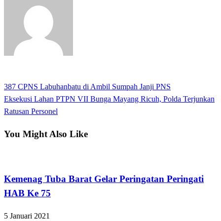
View all posts
Previous
387 CPNS Labuhanbatu di Ambil Sumpah Janji PNS
Navigasi
Post
Next
Eksekusi Lahan PTPN VII Bunga Mayang Ricuh, Polda Terjunkan
pos
Post
Ratusan Personel
You Might Also Like
Tulangbawang Barat
Kemenag Tuba Barat Gelar Peringatan Peringati
HAB Ke 75
5 Januari 2021