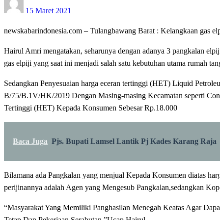
15 Maret 2021
on
newskabarindonesia.com – Tulangbawang Barat : Kelangkaan gas elp
Hairul Amri mengatakan, seharunya dengan adanya 3 pangkalan elpij
gas elpiji yang saat ini menjadi salah satu kebutuhan utama rumah tan
Sedangkan Penyesuaian harga eceran tertinggi (HET) Liquid Petrol
B/75/B.1V/HK/2019 Dengan Masing-masing Kecamatan seperti Cont
Tertinggi (HET) Kepada Konsumen Sebesar Rp.18.000
Baca Juga
Pjs. Bupati Lamsel Lantik Pj Kades Karang Raja
Bilamana ada Pangkalan yang menjual Kepada Konsumen diatas harg
perijinannya adalah Agen yang Mengesub Pangkalan,sedangkan Kop
“Masyarakat Yang Memiliki Panghasilan Menegah Keatas Agar Dapat 
Tetap Dan Pekerjaan Serabutan,”Ucap Hairul.