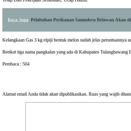
Baca Juga
Pelabuhan Perikanan Samudera Belawan Akan di 
Kelangkaan Gas 3 kg elpiji bentuk melon sudah jelas peruntuannya 
Berikut tiga nama pangkalan yang ada di Kabupaten Tulangbawang
Pembaca :
504
LEAVE A RESPONSE
Alamat email Anda tidak akan dipublikasikan.
Ruas yang wajib ditan