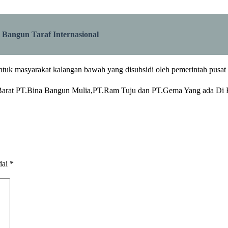
Bangun Taraf Internasional
untuk masyarakat kalangan bawah yang disubsidi oleh pemerintah pusa
 Barat PT.Bina Bangun Mulia,PT.Ram Tuju dan PT.Gema Yang ada Di
dai
*