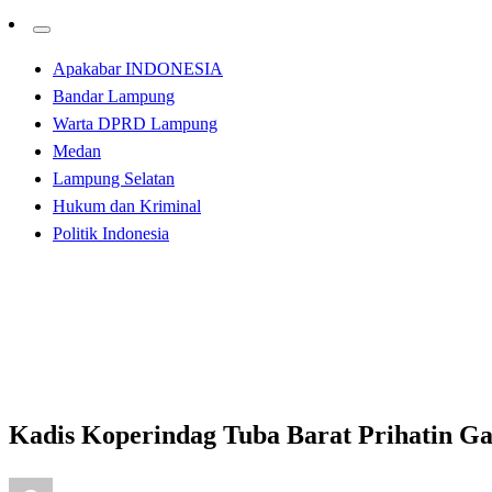
Apakabar INDONESIA
Bandar Lampung
Warta DPRD Lampung
Medan
Lampung Selatan
Hukum dan Kriminal
Politik Indonesia
Homepage
Apakabar INDONESIA
Kadis Koperindag Tuba Barat Prihatin Gas Elpiji 3 Kg L
Apakabar INDONESIA
Tulangbawang Barat
Kadis Koperindag Tuba Barat Prihatin Ga
Posted