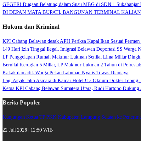
GEGER! Dugaan Belatung dalam Susu MBG di SDN 1 Sukabanjar P
DI DEPAN MATA BUPATI, BANGUNAN TERMINAL KALIAN
Hukum dan Kriminal
KPI Cabang Belawan desak APH Periksa Kapal Ikan Sesuai Permen
149 Hari Izin Tinggal Ilegal, Imigrasi Belawan Deportasi SS Warga
LP Penggelapan Rumah Makmur Lukman Senilai Lima Miliar Dingin d
Bernilai Kerugian 5 Miliar, LP Makmur Lukman 2 Tahun di Polrest
Kakak dan adik Warga Pekan Labuhan Nyaris Tewas Dianiaya
Lagi Asyik Jalin Asmara di Kamar Hotel !! 2 Oknum Dokter Tebing
Ketua KPI Cabang Belawan Sumatera Utara, Rudi Hartono Dukung 
Berita Populer
Kunjungan Ketua TP PKK Kabupaten Lampung Selatan ke Penerima 
22 Juli 2026 | 12:50 WIB