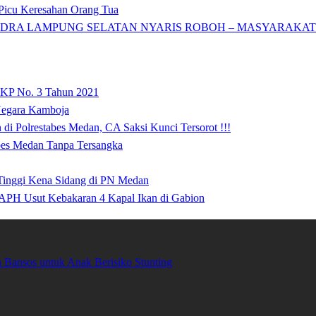
icu Keresahan Orang Tua
DRA LAMPUNG SELATAN NYARIS ROBOH – MASYARAKAT: 
 KP No. 3 Tahun 2021
 Negara Kamboja
i Polrestabes Medan, CA Saksi Kunci Tersorot !!!
abes Medan Tanpa Tersangka
 Tinggi Kena Sidang di PN Medan
APH Usut Kebakaran 4 Kapal Ikan di Gabion
Bansos untuk Anak Berisiko Stunting