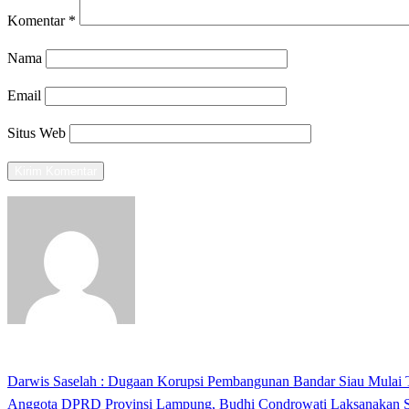
Komentar
*
Nama
Email
Situs Web
View all posts
Previous
Darwis Saselah : Dugaan Korupsi Pembangunan Bandar Siau Mulai 
Navigasi
Post
Next
Anggota DPRD Provinsi Lampung, Budhi Condrowati Laksanakan 