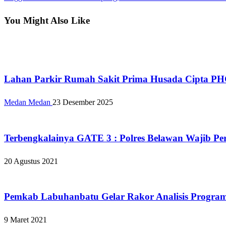
pos
Post
You Might Also Like
Apakabar INDONESIA
Lahan Parkir Rumah Sakit Prima Husada Cipta PH
Medan Medan
23 Desember 2025
Apakabar INDONESIA
Terbengkalainya GATE 3 : Polres Belawan Wajib Per
20 Agustus 2021
Apakabar INDONESIA
Pemkab Labuhanbatu Gelar Rakor Analisis Progra
9 Maret 2021