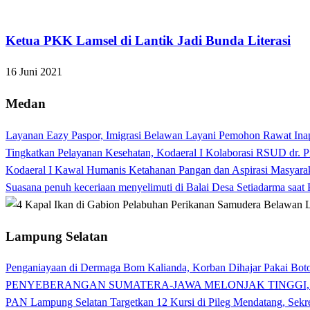
Apakabar INDONESIA
Ketua PKK Lamsel di Lantik Jadi Bunda Literasi
16 Juni 2021
Medan
Layanan Eazy Paspor, Imigrasi Belawan Layani Pemohon Rawat Ina
Tingkatkan Pelayanan Kesehatan, Kodaeral I Kolaborasi RSUD dr. P
Kodaeral I Kawal Humanis Ketahanan Pangan dan Aspirasi Masyara
Suasana penuh keceriaan menyelimuti di Balai Desa Setiadarma saa
Lampung Selatan
Penganiayaan di Dermaga Bom Kalianda, Korban Dihajar Pakai Boto
PENYEBERANGAN SUMATERA-JAWA MELONJAK TINGGI,
PAN Lampung Selatan Targetkan 12 Kursi di Pileg Mendatang, Sekre