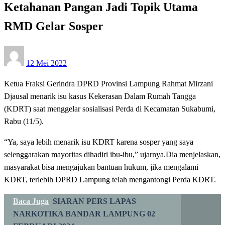
Ketahanan Pangan Jadi Topik Utama
RMD Gelar Sosper
Posted
12 Mei 2022
on
Ketua Fraksi Gerindra DPRD Provinsi Lampung Rahmat Mirzani
Djausal menarik isu kasus Kekerasan Dalam Rumah Tangga
(KDRT) saat menggelar sosialisasi Perda di Kecamatan Sukabumi,
Rabu (11/5).
“Ya, saya lebih menarik isu KDRT karena sosper yang saya
selenggarakan mayoritas dihadiri ibu-ibu,” ujarnya.Dia menjelaskan,
masyarakat bisa mengajukan bantuan hukum, jika mengalami
KDRT, terlebih DPRD Lampung telah mengantongi Perda KDRT.
Baca Juga
SIARAN PERS LAPAS
NARKOTIKA BANDAR LAMPUNG 02