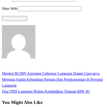
Situs Web
View all posts
Previous
Menteri BUMN Apresiasi Gubernur Lampung Dalam Upayanya
Navigasi
Post
Menjaga Suplai Kebutuhan Pangan Dan Perekonomian di Provinsi
pos
Lampung
Next
Dua OPD Lampung Belum Kembalikan Temuan BPK RI
Post
You Might Also Like