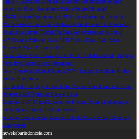
Cepat — Kapolres: Saya Akan Berikan Penghargaan kepada
Kapolsek! Kades Batuliman: Beliau Pantas Dihargai!
BNCT Terima Benchmarking PT Kaltim Kariangau Terminal
ASDP Resmi Luncurkan Sterilisasi Pelabuhan Secara Penuh di 6
Pelabuhan Utama, Tandai Era Baru Penyeberangan Nasional
KPI Cabang Belawan desak APH Periksa Kapal Ikan Sesuai
Permen KP No. 3 Tahun 2021
Nama Calon Panitia PAW dari 4 Dusun Telah Disepakati, Tanggal
Pemilihan Kades Belum Ditetapkan
Desa Tengkujuh Bentuk Panitia PAW, Tanggal Pemilihan Kades
Belum Ditetapkan
Disparbud Lampung Selatan Gelar Pelatihan Pembuatan Souvenir,
Angkat Motif Tapis dan Filosofi Lokal
Semarak HUT RI ke-81, Karnaval Perdana Antar Lingkungan di
Bumi Agung Dipadati Ribuan Warga
Semangat Hidup Sehat, Kodaeral I Gelar Car Free Day Rangkul
Masyarakat
newskabarindonesia.com