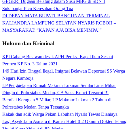
GEGER! Dugaan Belatung dalam Susu MBG di SDN 1
Sukabanjar Picu Keresahan Orang Tua
DI DEPAN MATA BUPATI, BANGUNAN TERMINAL
KALIANDRA LAMPUNG SELATAN NYARIS ROBOH –
MASYARAKAT: “KAPAN AJA BISA MENIMPA!”
Hukum dan Kriminal
KPI Cabang Belawan desak APH Periksa Kapal Ikan Sesuai
Permen KP No. 3 Tahun 2021
149 Hari Izin Tinggal Ilegal, Imigrasi Belawan Deportasi SS Warga
Negara Kamboja
LP Penggelapan Rumah Makmur Lukman Senilai Lima Miliar
Dingin di Polrestabes Medan, CA Saksi Kunci Tersorot !!!
Bernilai Kerugian 5 Miliar, LP Makmur Lukman 2 Tahun di
Polrestabes Medan Tanpa Tersangka
Kakak dan adik Warga Pekan Labuhan Nyaris Tewas Dianiaya
Lagi Asyik Jalin Asmara di Kamar Hotel !! 2 Oknum Dokter Tebing
Tinggi Kena Sidang di PN Medan