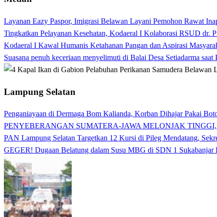
Layanan Eazy Paspor, Imigrasi Belawan Layani Pemohon Rawat Ina
Tingkatkan Pelayanan Kesehatan, Kodaeral I Kolaborasi RSUD dr. P
Kodaeral I Kawal Humanis Ketahanan Pangan dan Aspirasi Masyara
Suasana penuh keceriaan menyelimuti di Balai Desa Setiadarma saa
Lampung Selatan
Penganiayaan di Dermaga Bom Kalianda, Korban Dihajar Pakai Boto
PENYEBERANGAN SUMATERA-JAWA MELONJAK TINGGI,
PAN Lampung Selatan Targetkan 12 Kursi di Pileg Mendatang, Sekre
GEGER! Dugaan Belatung dalam Susu MBG di SDN 1 Sukabanjar P