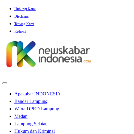
Skip
Hubungi Kami
to
Disclaimer
content
Tentang Kami
Redaksi
Apakabar INDONESIA
Bandar Lampung
Warta DPRD Lampung
Medan
Lampung Selatan
Hukum dan Kriminal