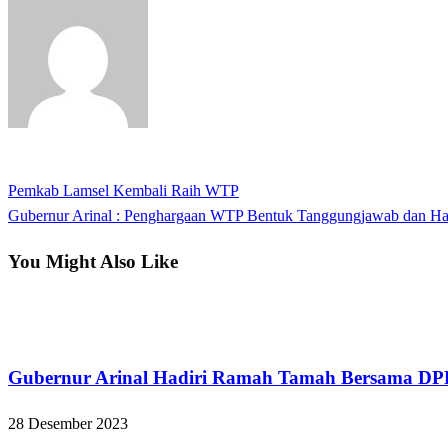
View all posts
Previous
Pemkab Lamsel Kembali Raih WTP
Navigasi
Post
Next
Gubernur Arinal : Penghargaan WTP Bentuk Tanggungjawab dan Hasi
pos
Post
You Might Also Like
Bandar Lampung
Gubernur Arinal Hadiri Ramah Tamah Bersama 
28 Desember 2023