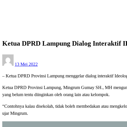
Homepage
Bandar Lampung
Ketua DPRD Lampung Dialog Interaktif IPWK di SMA 1 
Bandar Lampung
Ketua DPRD Lampung Dialog Interaktif 
Posted
13 Mei 2022
on
– Ketua DPRD Provinsi Lampung menggelar dialog interaktif Ideol
Ketua DPRD Provinsi Lampung, Mingrum Gumay SH., MH mengungkapk
yang belum tentu diinginkan oleh orang lain atau kelompok.
“Contohnya kalau disekolah, tidak boleh membedakan atau mengkel
ujar Mingrum.