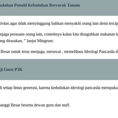
mudahan Penuhi Kebutuhan Bercocok Tanam
ivitas agar tidak menyinggung bahkan menyakiti orang lain demi terci
njaga perasaan orang lain, contohnya kalau kita disuguhkan makanan 
ang dirasakan, ” lanjut Mingrum.
Besar untuk terus menjaga, merawat , memelihara Ideologi Pancasila 
ji Guru P3K
 di setiap lintas generasi, karena kedudukan ideologi pancasila merup
anggi Besar beserta dewan guru dan staff.