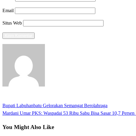
Email
Situs Web
View all posts
Previous
Bupati Labuhanbatu Gelorakan Semangat Berolahraga
Navigasi
Post
Next
Mardani Umar PKS: Waspadai 53 Ribu Sabu Bisa Sasar 10,7 Persen
pos
Post
You Might Also Like