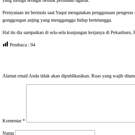
yang diduga sebagai bentuk penistaan agama.
Pernyataan ini bermula saat Yaqut mengatakan penggunaan pengeras s
gonggongan anjing yang mengganggu hidup bertetangga.
Hal itu dia sampaikan di sela-sela kunjungan kerjanya di Pekanbaru
Pembaca :
94
LEAVE A RESPONSE
Alamat email Anda tidak akan dipublikasikan.
Ruas yang wajib ditan
Komentar
*
Nama