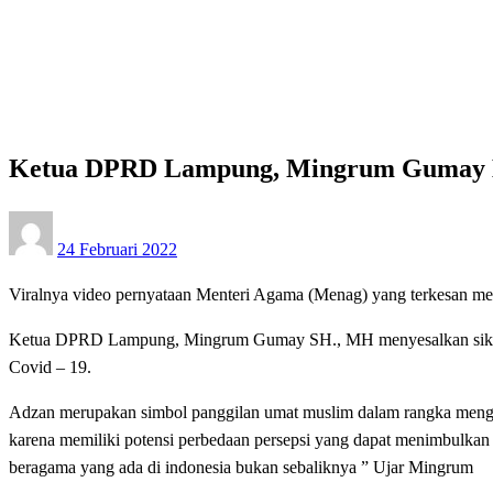
Homepage
Bandar Lampung
Ketua DPRD Lampung, Mingrum Gumay Menyesalkan Si
Bandar Lampung
Ketua DPRD Lampung, Mingrum Gumay M
Posted
24 Februari 2022
on
Viralnya video pernyataan Menteri Agama (Menag) yang terkesan m
Ketua DPRD Lampung, Mingrum Gumay SH., MH menyesalkan sikap da
Covid – 19.
Adzan merupakan simbol panggilan umat muslim dalam rangka menging
karena memiliki potensi perbedaan persepsi yang dapat menimbulkan 
beragama yang ada di indonesia bukan sebaliknya ” Ujar Mingrum