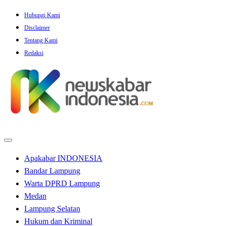
Skip
Hubungi Kami
to
Disclaimer
content
Tentang Kami
Redaksi
Apakabar INDONESIA
Bandar Lampung
Warta DPRD Lampung
Medan
Lampung Selatan
Hukum dan Kriminal