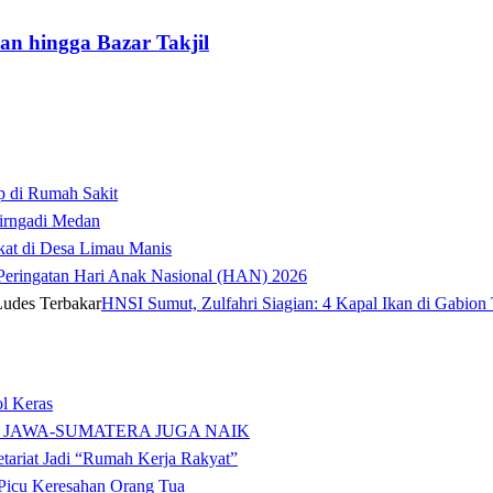
n hingga Bazar Takjil
p di Rumah Sakit
irngadi Medan‎
kat di Desa Limau Manis
t Peringatan Hari Anak Nasional (HAN) 2026
HNSI Sumut, Zulfahri Siagian: 4 Kapal Ikan di Gabion 
l Keras
 JAWA-SUMATERA JUGA NAIK
tariat Jadi “Rumah Kerja Rakyat”
icu Keresahan Orang Tua