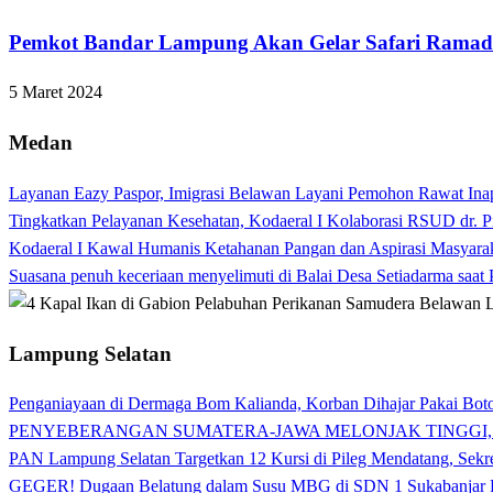
Pemkot Bandar Lampung Akan Gelar Safari Ramada
5 Maret 2024
Medan
Layanan Eazy Paspor, Imigrasi Belawan Layani Pemohon Rawat Ina
Tingkatkan Pelayanan Kesehatan, Kodaeral I Kolaborasi RSUD dr. P
Kodaeral I Kawal Humanis Ketahanan Pangan dan Aspirasi Masyara
Suasana penuh keceriaan menyelimuti di Balai Desa Setiadarma saa
Lampung Selatan
Penganiayaan di Dermaga Bom Kalianda, Korban Dihajar Pakai Boto
PENYEBERANGAN SUMATERA-JAWA MELONJAK TINGGI,
PAN Lampung Selatan Targetkan 12 Kursi di Pileg Mendatang, Sekre
GEGER! Dugaan Belatung dalam Susu MBG di SDN 1 Sukabanjar P