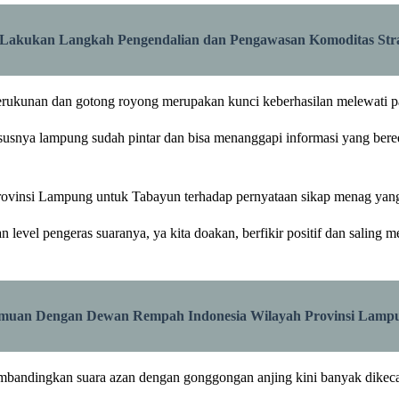
 Lakukan Langkah Pengendalian dan Pengawasan Komoditas Stra
rukunan dan gotong royong merupakan kunci keberhasilan melewati p
hususnya lampung sudah pintar dan bisa menanggapi informasi yang ber
vinsi Lampung untuk Tabayun terhadap pernyataan sikap menag yang 
level pengeras suaranya, ya kita doakan, berfikir positif dan saling 
temuan Dengan Dewan Rempah Indonesia Wilayah Provinsi Lamp
andingkan suara azan dengan gonggongan anjing kini banyak dikecam