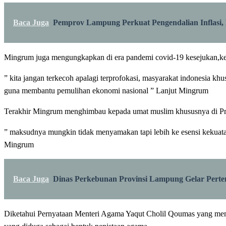
Baca Juga
Pemprov Lampung Perkuat Pengendalian Inflasi,
Mingrum juga mengungkapkan di era pandemi covid-19 kesejukan,ke
” kita jangan terkecoh apalagi terprofokasi, masyarakat indonesia k
guna membantu pemulihan ekonomi nasional ” Lanjut Mingrum
Terakhir Mingrum menghimbau kepada umat muslim khususnya di Pro
” maksudnya mungkin tidak menyamakan tapi lebih ke esensi kekuatan 
Mingrum
Baca Juga
Dinas Perkebunan Provinsi Lampung Gelar Per
Diketahui Pernyataan Menteri Agama Yaqut Cholil Qoumas yang memb