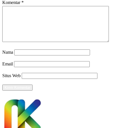
Komentar
*
Nama
Email
Situs Web