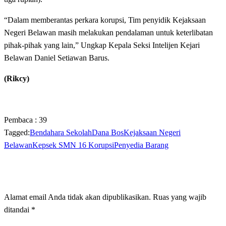
“Dalam memberantas perkara korupsi, Tim penyidik Kejaksaan
Negeri Belawan masih melakukan pendalaman untuk keterlibatan
pihak-pihak yang lain,” Ungkap Kepala Seksi Intelijen Kejari
Belawan Daniel Setiawan Barus.
(Rikcy)
Pembaca :
39
Tagged:
Bendahara Sekolah
Dana Bos
Kejaksaan Negeri
Belawan
Kepsek SMN 16 Korupsi
Penyedia Barang
LEAVE A RESPONSE
Alamat email Anda tidak akan dipublikasikan.
Ruas yang wajib
ditandai
*