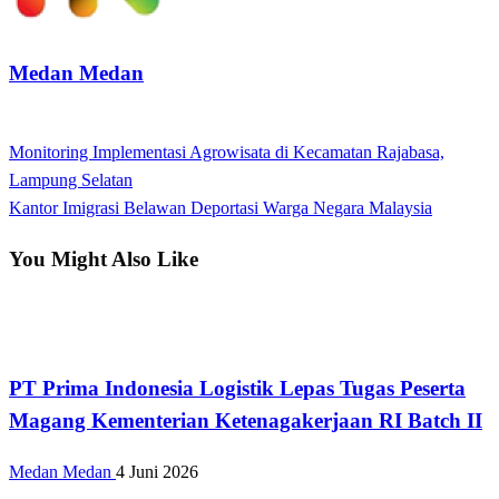
Medan Medan
View all posts
Previous
Monitoring Implementasi Agrowisata di Kecamatan Rajabasa,
Navigasi
Post
Lampung Selatan
pos
Next
Kantor Imigrasi Belawan Deportasi Warga Negara Malaysia
Post
You Might Also Like
Bisnis
PT Prima Indonesia Logistik Lepas Tugas Peserta
Magang Kementerian Ketenagakerjaan RI Batch II
Medan Medan
4 Juni 2026