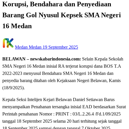
Korupsi, Bendahara dan Penyediaan
Barang Gol Nyusul Kepsek SMA Negeri
16 Medan
Posted
Medan Medan
19 September 2025
on
BELAWAN –
newskabarindonesia.com:
Selain Kepala Sekolah
SMA Negeri 16 Medan inisial RA terjerat korupsi dana BOS T.A
2022-2023 menyusul Bendahara SMA Negeri 16 Medan dan
penyedia barang ditahan oleh Kejaksaan Negeri Belawan, Kamis
(18/9/2025).
Kepala Seksi Intelijen Kejari Belawan Daniel Setiawan Barus
menyampaikan Penahanan tersangka inisial EAD berdasarkan Surat
Perintah penahanan Nomor : PRINT : 03/L.2.26.4 /Fd.1/09/2025
tanggal 18 September 2025 selama 20 hari terhitung sejak tanggal
18 September 2025 sampai dengan tanggal 7 Oktober 2025.