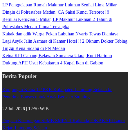
LP Penggelapan Rumah Makmur Lukman Senilai Lima Miliar
Dingin di Polrestabes Medan, CA Saksi Kunci Tersorot !!!
Bernilai Kerugian 5 Miliar, LP Makmur Lukman 2 Tahun di
Polrestabes Medan Tanpa Tersangka
Kakak dan adik Warga Pekan Labuhan Nyaris Tewas Dianiaya
Lagi Asyik Jalin Asmara di Kamar Hotel !! 2 Oknum Dokter Tebing
Tinggi Kena Sidang di PN Medan
Ketua KPI Cabang Belawan Sumatera Utara, Rudi Hartono
Dukung APH Usut Kebakaran 4 Kapal Ikan di Gabion
Berita Populer
Kunjungan Ketua TP PKK Kabupaten Lampung Selatan ke
Penerima Bansos untuk Anak Berisiko Stunting
22 Juli 2026 | 12:50 WIB
Dugaan Kecurangan SPMB SMPN 1 Kalianda, OKP KAPI Lapor
Kejari Lampung Selatan