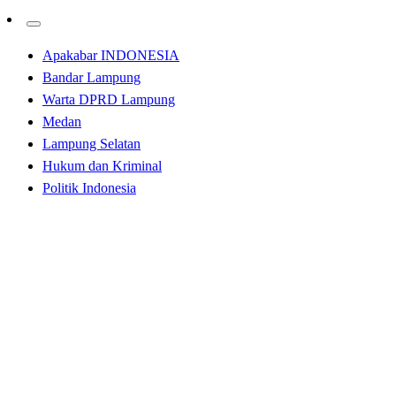
Apakabar INDONESIA
Bandar Lampung
Warta DPRD Lampung
Medan
Lampung Selatan
Hukum dan Kriminal
Politik Indonesia
Homepage
Hukum dan Kriminal
Korupsi, Bendahara dan Penyediaan Barang Gol Nyusul
Kepsek SMA Negeri 16 Medan
Hukum dan Kriminal
Medan