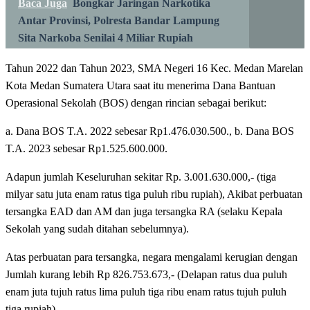
Baca Juga
Bongkar Jaringan Narkotika
Antar Provinsi, Polresta Bandar Lampung
Sita Narkoba Senilai 4 Miliar Rupiah
Tahun 2022 dan Tahun 2023, SMA Negeri 16 Kec. Medan Marelan
Kota Medan Sumatera Utara saat itu menerima Dana Bantuan
Operasional Sekolah (BOS) dengan rincian sebagai berikut:
a. Dana BOS T.A. 2022 sebesar Rp1.476.030.500., b. Dana BOS
T.A. 2023 sebesar Rp1.525.600.000.
Adapun jumlah Keseluruhan sekitar Rp. 3.001.630.000,- (tiga
milyar satu juta enam ratus tiga puluh ribu rupiah), Akibat perbuatan
tersangka EAD dan AM dan juga tersangka RA (selaku Kepala
Sekolah yang sudah ditahan sebelumnya).
Atas perbuatan para tersangka, negara mengalami kerugian dengan
Jumlah kurang lebih Rp 826.753.673,- (Delapan ratus dua puluh
enam juta tujuh ratus lima puluh tiga ribu enam ratus tujuh puluh
tiga rupiah).