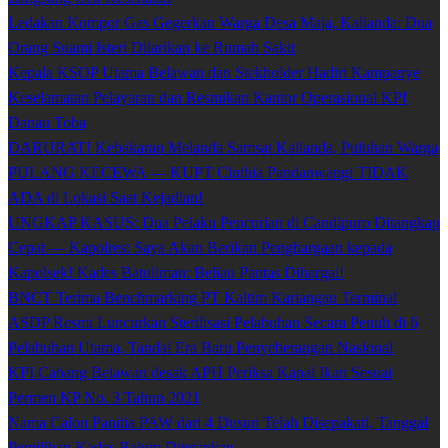
Ledakan Kompor Gas Gegerkan Warga Desa Maja, Kalianda: Dua
Orang Suami Isteri Dilarikan ke Rumah Sakit
Kepala KSOP Utama Belawan dan Stekholder Hadiri Kampanye
Keselamatan Pelayaran dan Resmikan Kantor Operasional KPI
Danau Toba
DARURAT! Kebakaran Melanda Samsat Kalianda, Puluhan Warga
PULANG KECEWA — KUPT Cinthia Pandanwangi TIDAK
ADA di Lokasi Saat Kejadian!
UNGKAP KASUS: Dua Pelaku Pencurian di Candipuro Ditangkap
Cepat — Kapolres: Saya Akan Berikan Penghargaan kepada
Kapolsek! Kades Batuliman: Beliau Pantas Dihargai!
BNCT Terima Benchmarking PT Kaltim Kariangau Terminal
ASDP Resmi Luncurkan Sterilisasi Pelabuhan Secara Penuh di 6
Pelabuhan Utama, Tandai Era Baru Penyeberangan Nasional
KPI Cabang Belawan desak APH Periksa Kapal Ikan Sesuai
Permen KP No. 3 Tahun 2021
Nama Calon Panitia PAW dari 4 Dusun Telah Disepakati, Tanggal
Pemilihan Kades Belum Ditetapkan