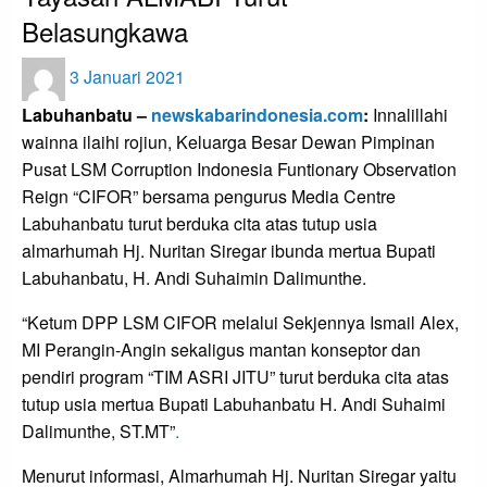
Belasungkawa
Posted
3 Januari 2021
on
Labuhanbatu –
newskabarindonesia.com
:
Innalillahi
wainna ilaihi rojiun, Keluarga Besar Dewan Pimpinan
Pusat LSM Corruption Indonesia Funtionary Observation
Reign “CIFOR” bersama pengurus Media Centre
Labuhanbatu turut berduka cita atas tutup usia
almarhumah Hj. Nuritan Siregar ibunda mertua Bupati
Labuhanbatu, H. Andi Suhaimin Dalimunthe.
“Ketum DPP LSM CIFOR melalui Sekjennya Ismail Alex,
MI Perangin-Angin sekaligus mantan konseptor dan
pendiri program “TIM ASRI JITU” turut berduka cita atas
tutup usia mertua Bupati Labuhanbatu H. Andi Suhaimi
Dalimunthe, ST.MT”
.
Menurut informasi, Almarhumah Hj. Nuritan Siregar yaitu