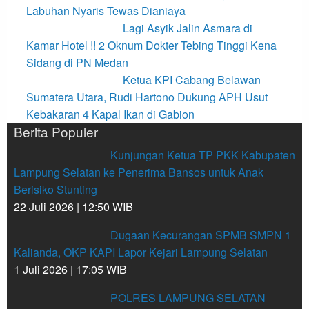
Labuhan Nyaris Tewas Dianiaya
Lagi Asyik Jalin Asmara di
Kamar Hotel !! 2 Oknum Dokter Tebing Tinggi Kena
Sidang di PN Medan
Ketua KPI Cabang Belawan
Sumatera Utara, Rudi Hartono Dukung APH Usut
Kebakaran 4 Kapal Ikan di Gabion
Berita Populer
Kunjungan Ketua TP PKK Kabupaten
Lampung Selatan ke Penerima Bansos untuk Anak
Berisiko Stunting
22 Juli 2026 | 12:50 WIB
Dugaan Kecurangan SPMB SMPN 1
Kalianda, OKP KAPI Lapor Kejari Lampung Selatan
1 Juli 2026 | 17:05 WIB
POLRES LAMPUNG SELATAN