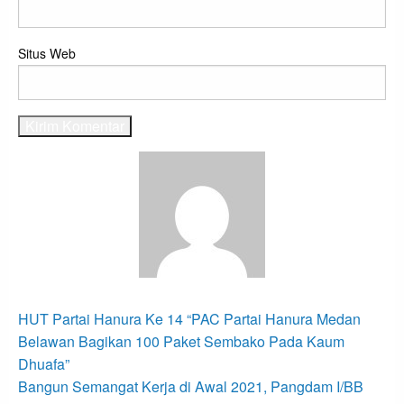
Situs Web
View all posts
Navigasi
Previous
HUT Partai Hanura Ke 14 “PAC Partai Hanura Medan
Post
pos
Belawan Bagikan 100 Paket Sembako Pada Kaum
Dhuafa”
Next
Bangun Semangat Kerja di Awal 2021, Pangdam I/BB