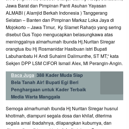
Jawa Barat dan Pimpinan Panti Asuhan Yayasan
ALMABI ( Alamjid Berkah Indonesia ) Tanggerang
Selatan – Banten dan Pimpinan Markaz Loka Jaya di
Mojokorto – Jawa Timur, Ky Slamet Raharjo yang sering
disebut Gus Topo mengucapkan belasungkawa atas
meninggalnya almarhumah ibunda Hj.Nuritan Siregar
orangtua ibu Hj Rosmanidar Hasibuan istri Bupati
Labuhanbatu H Andi Suhaimi Dalimunthe, ST MT,” kata
Sekjen DPP LSM CIFOR Ismail Alex, MI Perangin-Angin.
Baca Juga
388 Kader Muda Siap
Bela Tanah Air! Bupati Egi Beri
Penghargaan untuk Kader Terbaik
Media Warta Manggala
Semoga almarhumah ibunda Hj Nuritan Siregar husnul
khotimah, diampuni segala dosa dan khilaf, diterima
segala amal ibadahnya, dilapangkan kuburnya, dan