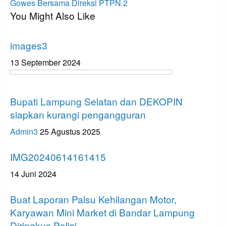
Post
Gowes Bersama Direksi PTPN 2
You Might Also Like
Tak Berkategori
images3
13 September 2024
Tak Berkategori
Bupati Lampung Selatan dan DEKOPIN
siapkan kurangi pengangguran
Admin3
25 Agustus 2025
Tak Berkategori
IMG20240614161415
14 Juni 2024
Tak Berkategori
Buat Laporan Palsu Kehilangan Motor,
Karyawan Mini Market di Bandar Lampung
Diringkus Polisi