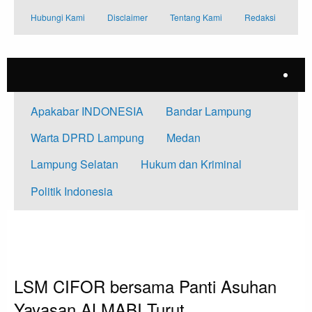
Skip
Hubungi Kami
Disclaimer
Tentang Kami
Redaksi
to
content
Apakabar INDONESIA
Bandar Lampung
Warta DPRD Lampung
Medan
Lampung Selatan
Hukum dan Kriminal
Politik Indonesia
HOMEPAGE
TAK BERKATEGORI
LSM CIFOR BERSAMA PANTI ASUHAN YAYASAN ALMABI TURUT
BELASUNGKAWA
Tak Berkategori
LSM CIFOR bersama Panti Asuhan
Yayasan ALMABI Turut