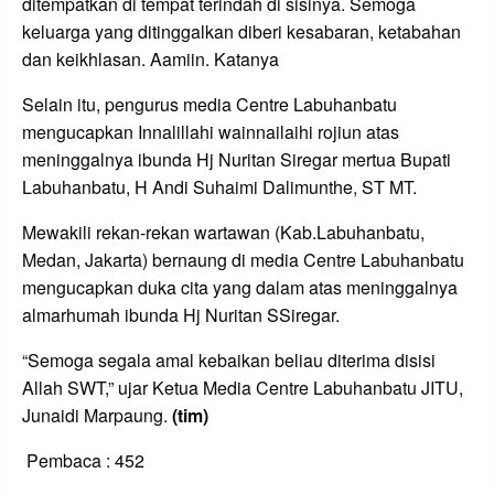
ditempatkan di tempat terindah di sisinya. Semoga
keluarga yang ditinggalkan diberi kesabaran, ketabahan
dan keikhlasan. Aamiin. Katanya
Selain itu, pengurus media Centre Labuhanbatu
mengucapkan Innalillahi wainnailaihi rojiun atas
meninggalnya ibunda Hj Nuritan Siregar mertua Bupati
Labuhanbatu, H Andi Suhaimi Dalimunthe, ST MT.
Mewakili rekan-rekan wartawan (Kab.Labuhanbatu,
Medan, Jakarta) bernaung di media Centre Labuhanbatu
mengucapkan duka cita yang dalam atas meninggalnya
almarhumah ibunda Hj Nuritan SSiregar.
“Semoga segala amal kebaikan beliau diterima disisi
Allah SWT,” ujar Ketua Media Centre Labuhanbatu JITU,
Junaidi Marpaung.
(tim)
Pembaca :
452
LEAVE A RESPONSE