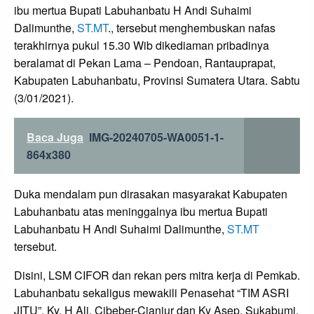
ibu mertua Bupati Labuhanbatu H Andi Suhaimi
Dalimunthe,
ST.MT
., tersebut menghembuskan nafas
terakhirnya pukul 15.30 Wib dikediaman pribadinya
beralamat di Pekan Lama – Pendoan, Rantauprapat,
Kabupaten Labuhanbatu, Provinsi Sumatera Utara. Sabtu
(3/01/2021).
Baca Juga
IMG-20240705-WA0051-1-
864x380
Duka mendalam pun dirasakan masyarakat Kabupaten
Labuhanbatu atas meninggalnya ibu mertua Bupati
Labuhanbatu H Andi Suhaimi Dalimunthe,
ST.MT
tersebut.
Disini, LSM CIFOR dan rekan pers mitra kerja di Pemkab.
Labuhanbatu sekaligus mewakili Penasehat “TIM ASRI
JITU”, Ky. H Ali, Cibeber-Cianjur dan Ky Asep, Sukabumi,