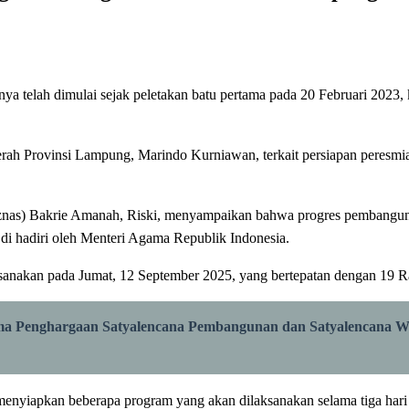
 dimulai sejak peletakan batu pertama pada 20 Februari 2023, kin
Daerah Provinsi Lampung, Marindo Kurniawan, terkait persiapan peres
aznas) Bakrie Amanah, Riski, menyampaikan bahwa progres pembangun
di hadiri oleh Menteri Agama Republik Indonesia.
anakan pada Jumat, 12 September 2025, yang bertepatan dengan 19 Ra
rima Penghargaan Satyalencana Pembangunan dan Satyalencana 
menyiapkan beberapa program yang akan dilaksanakan selama tiga hari 