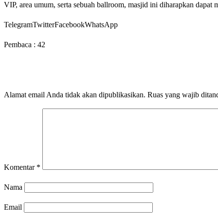
VIP, area umum, serta sebuah ballroom, masjid ini diharapkan dapat
TelegramTwitterFacebookWhatsApp
Pembaca :
42
LEAVE A RESPONSE
Alamat email Anda tidak akan dipublikasikan.
Ruas yang wajib ditan
Komentar
*
Nama
Email