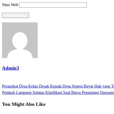
Situs Web
Admin3
View all posts
Previous
Perangkat Desa Kelau Desak Kepala Desa Segera Bayar Hak yang T
Navigasi
Post
Next
Pemkab Lampung Selatan Klarifikasi Soal Biaya Penunjang Operasio
pos
Post
You Might Also Like