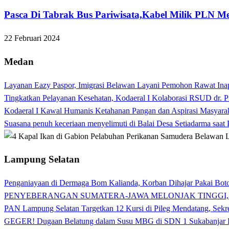
Pasca Di Tabrak Bus Pariwisata,Kabel Milik PLN
22 Februari 2024
Medan
Layanan Eazy Paspor, Imigrasi Belawan Layani Pemohon Rawat Ina
Tingkatkan Pelayanan Kesehatan, Kodaeral I Kolaborasi RSUD dr. P
Kodaeral I Kawal Humanis Ketahanan Pangan dan Aspirasi Masyara
Suasana penuh keceriaan menyelimuti di Balai Desa Setiadarma saa
Lampung Selatan
Penganiayaan di Dermaga Bom Kalianda, Korban Dihajar Pakai Boto
PENYEBERANGAN SUMATERA-JAWA MELONJAK TINGGI,
PAN Lampung Selatan Targetkan 12 Kursi di Pileg Mendatang, Sekre
GEGER! Dugaan Belatung dalam Susu MBG di SDN 1 Sukabanjar P