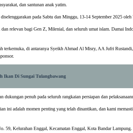
syarakat, dan santunan anak yatim.
g diselenggarakan pada Sabtu dan Minggu, 13-14 September 2025 ole
i dan relevan bagi Gen Z, Milenial, dan seluruh umat islam. Damai In
erkemuka, di antaranya Syeikh Ahmad Al Misry, AA Jufri Rustandi, D
sponsor.
ih Ikan Di Sungai Tulangbawang
n dukungan penuh pada seluruh rangkaian persiapan dan pelaksanaan
n ini adalah momen penting yang telah dinantikan, dan kami memastika
o. 59, Kelurahan Enggal, Kecamatan Enggal, Kota Bandar Lampung. Deng