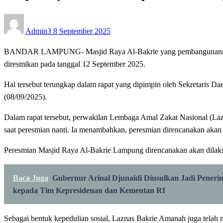
Posted
Admin3
8 September 2025
on
BANDAR LAMPUNG- Masjid Raya Al-Bakrie yang pembangunannya telah
diresmikan pada tanggal 12 September 2025.
Hal tersebut terungkap dalam rapat yang dipimpin oleh Sekretaris 
(08/09/2025).
Dalam rapat tersebut, perwakilan Lembaga Amal Zakat Nasional (L
saat peresmian nanti. Ia menambahkan, peresmian direncanakan akan 
Peresmian Masjid Raya Al-Bakrie Lampung direncanakan akan dilaks
Baca Juga
Gubernur Arinal Djunaidi Diusulkan Jadi Pene
kepada Tim Kepresidenan dan Kementan RI
Sebagai bentuk kepedulian sosial, Laznas Bakrie Amanah juga telah 