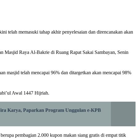
i telah memasuki tahap akhir penyelesaian dan direncanakan akan
mian Masjid Raya Al-Bakrie di Ruang Rapat Sakai Sambayan, Senin
an masjid telah mencapai 96% dan ditargetkan akan mencapai 98%
bi’ul Awal 1447 Hijriah.
Wira Karya, Paparkan Program Unggulan e-KPB
berupa pembagian 2.000 kupon makan siang gratis di empat titik