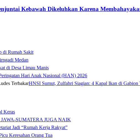
 Menjuntai Kebawah Dikeluhkan Karena Membahayak
p di Rumah Sakit
irngadi Medan‎
kat di Desa Limau Manis
t Peringatan Hari Anak Nasional (HAN) 2026
HNSI Sumut, Zulfahri Siagian: 4 Kapal Ikan di Gabion 
l Keras
 JAWA-SUMATERA JUGA NAIK
tariat Jadi “Rumah Kerja Rakyat”
icu Keresahan Orang Tua