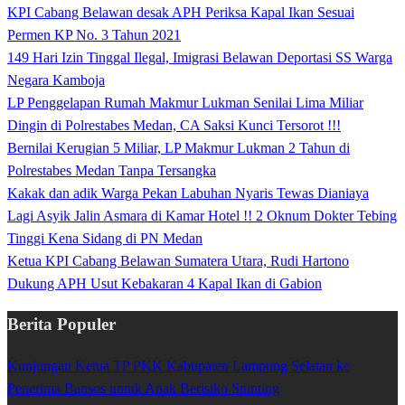
KPI Cabang Belawan desak APH Periksa Kapal Ikan Sesuai
Permen KP No. 3 Tahun 2021
149 Hari Izin Tinggal Ilegal, Imigrasi Belawan Deportasi SS Warga
Negara Kamboja
LP Penggelapan Rumah Makmur Lukman Senilai Lima Miliar
Dingin di Polrestabes Medan, CA Saksi Kunci Tersorot !!!
Bernilai Kerugian 5 Miliar, LP Makmur Lukman 2 Tahun di
Polrestabes Medan Tanpa Tersangka
Kakak dan adik Warga Pekan Labuhan Nyaris Tewas Dianiaya
Lagi Asyik Jalin Asmara di Kamar Hotel !! 2 Oknum Dokter Tebing
Tinggi Kena Sidang di PN Medan
Ketua KPI Cabang Belawan Sumatera Utara, Rudi Hartono
Dukung APH Usut Kebakaran 4 Kapal Ikan di Gabion
Berita Populer
Kunjungan Ketua TP PKK Kabupaten Lampung Selatan ke
Penerima Bansos untuk Anak Berisiko Stunting