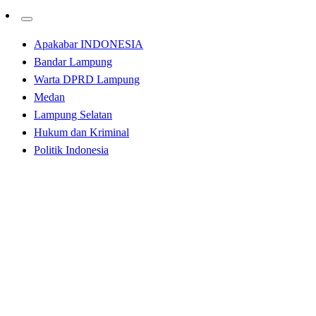
Apakabar INDONESIA
Bandar Lampung
Warta DPRD Lampung
Medan
Lampung Selatan
Hukum dan Kriminal
Politik Indonesia
Homepage
Bandar Lampung
Mingrum Gumay Sampaikan IPWK di Kalangan Pelajar
SMA 1 Punggur Lampung Tengah
Bandar Lampung