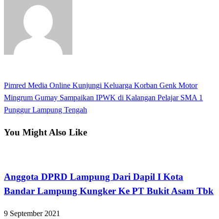
View all posts
Previous
Pimred Media Online Kunjungi Keluarga Korban Genk Motor
Navigasi
Post
Next
Mingrum Gumay Sampaikan IPWK di Kalangan Pelajar SMA 1
pos
Post
Punggur Lampung Tengah
You Might Also Like
Bandar Lampung
Anggota DPRD Lampung Dari Dapil I Kota
Bandar Lampung Kungker Ke PT Bukit Asam Tbk
9 September 2021