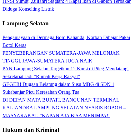
HNSI Sumut, Zulfahri Siagian: 4 Kapal Ikan di Gabion Terbakar
Diduga Konselting Listrik
Lampung Selatan
Penganiayaan di Dermaga Bom Kalianda, Korban Dihajar Pakai
Botol Keras
PENYEBERANGAN SUMATERA-JAWA MELONJAK
TINGGI, JAWA-SUMATERA JUGA NAIK
PAN Lampung Selatan Targetkan 12 Kursi di Pileg Mendatang,
Sekretariat Jadi “Rumah Kerja Rakyat”
GEGER! Dugaan Belatung dalam Susu MBG di SDN 1
Sukabanjar Picu Keresahan Orang Tua
DI DEPAN MATA BUPATI, BANGUNAN TERMINAL
KALIANDRA LAMPUNG SELATAN NYARIS ROBOH –
MASYARAKAT: “KAPAN AJA BISA MENIMPA!”
Hukum dan Kriminal