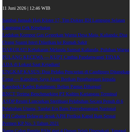
11 Juni 2026 | 12:46 WIB
Sambut Jamaah Haji Kloter 17, Tim Dokter IDI Lampung Selatan
Langsung Cek Kesehatan
Ledakan Kompor Gas Gegerkan Warga Desa Maja, Kalianda: Dua
Orang Suami Isteri Dilarikan ke Rumah Sakit
DARURAT! Kebakaran Melanda Samsat Kalianda, Puluhan Warga
PULANG KECEWA — KUPT Cinthia Pandanwangi TIDAK
ADA di Lokasi Saat Kejadian!
UNGKAP KASUS: Dua Pelaku Pencurian di Candipuro Ditangkap
Cepat — Kapolres: Saya Akan Berikan Penghargaan kepada
Kapolsek! Kades Batuliman: Beliau Pantas Dihargai!
BNCT Terima Benchmarking PT Kaltim Kariangau Terminal
ASDP Resmi Luncurkan Sterilisasi Pelabuhan Secara Penuh di 6
Pelabuhan Utama, Tandai Era Baru Penyeberangan Nasional
KPI Cabang Belawan desak APH Periksa Kapal Ikan Sesuai
Permen KP No. 3 Tahun 2021
Nama Calon Panitia PAW dari 4 Dusun Telah Disepakati, Tanggal