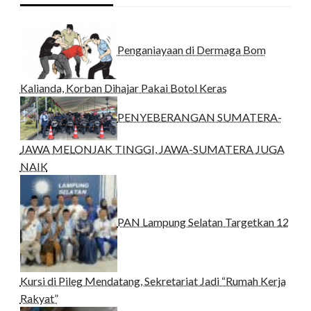
Penganiayaan di Dermaga Bom
Kalianda, Korban Dihajar Pakai Botol Keras
PENYEBERANGAN SUMATERA-
JAWA MELONJAK TINGGI, JAWA-SUMATERA JUGA
NAIK
PAN Lampung Selatan Targetkan 12
Kursi di Pileg Mendatang, Sekretariat Jadi “Rumah Kerja
Rakyat”