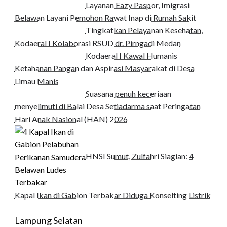
Layanan Eazy Paspor, Imigrasi
Belawan Layani Pemohon Rawat Inap di Rumah Sakit
Tingkatkan Pelayanan Kesehatan,
Kodaeral I Kolaborasi RSUD dr. Pirngadi Medan‎
Kodaeral I Kawal Humanis
Ketahanan Pangan dan Aspirasi Masyarakat di Desa
Limau Manis
Suasana penuh keceriaan
menyelimuti di Balai Desa Setiadarma saat Peringatan
Hari Anak Nasional (HAN) 2026
HNSI Sumut, Zulfahri Siagian: 4
Kapal Ikan di Gabion Terbakar Diduga Konselting Listrik
Lampung Selatan