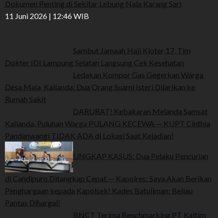
Dokumen Penting di Sekitar Lebung Nala Karang Sari
11 Juni 2026 | 12:46 WIB
Sambut Jamaah Haji Kloter 17, Tim
Dokter IDI Lampung Selatan Langsung Cek Kesehatan
Ledakan Kompor Gas Gegerkan Warga
Desa Maja, Kalianda: Dua Orang Suami Isteri Dilarikan ke
Rumah Sakit
DARURAT! Kebakaran Melanda Samsat
Kalianda, Puluhan Warga PULANG KECEWA — KUPT Cinthia
Pandanwangi TIDAK ADA di Lokasi Saat Kejadian!
UNGKAP KASUS: Dua Pelaku Pencurian
di Candipuro Ditangkap Cepat — Kapolres: Saya Akan Berikan
Penghargaan kepada Kapolsek! Kades Batuliman: Beliau
Pantas Dihargai!
BNCT Terima Benchmarking PT Kaltim