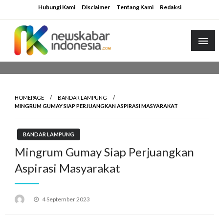
Skip
Hubungi Kami
Disclaimer
Tentang Kami
Redaksi
to
content
HOMEPAGE
BANDAR LAMPUNG
MINGRUM GUMAY SIAP PERJUANGKAN ASPIRASI MASYARAKAT
BANDAR LAMPUNG
Mingrum Gumay Siap Perjuangkan
Aspirasi Masyarakat
Posted
4 September 2023
on