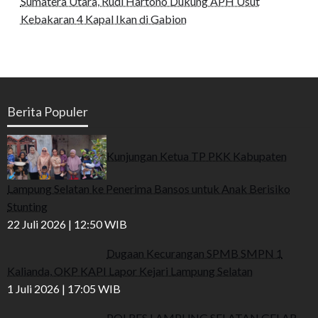
Sumatera Utara, Rudi Hartono Dukung APH Usut
Kebakaran 4 Kapal Ikan di Gabion
Berita Populer
Kunjungan Ketua TP PKK Kabupaten
Lampung Selatan ke Penerima Bansos untuk Anak Berisiko
Stunting
22 Juli 2026 | 12:50 WIB
Dugaan Kecurangan SPMB SMPN 1
Kalianda, OKP KAPI Lapor Kejari Lampung Selatan
1 Juli 2026 | 17:05 WIB
POLRES LAMPUNG SELATAN GELAR