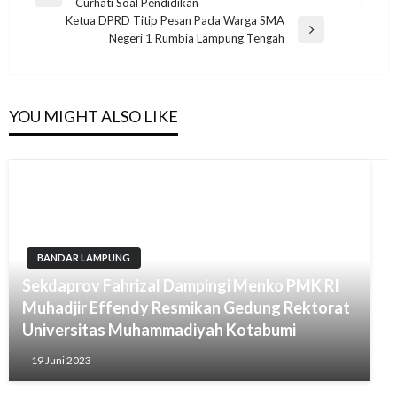
Previous
Curhati Soal Pendidikan
pos
Post
Ketua DPRD Titip Pesan Pada Warga SMA
Next
Negeri 1 Rumbia Lampung Tengah
Post
YOU MIGHT ALSO LIKE
BANDAR LAMPUNG
Sekdaprov Fahrizal Dampingi Menko PMK RI
Muhadjir Effendy Resmikan Gedung Rektorat
Universitas Muhammadiyah Kotabumi
19 Juni 2023