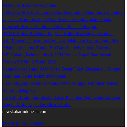
ADA di Lokasi Saat Kejadian!
UNGKAP KASUS: Dua Pelaku Pencurian di Candipuro Ditangkap
Cepat — Kapolres: Saya Akan Berikan Penghargaan kepada
Kapolsek! Kades Batuliman: Beliau Pantas Dihargai!
BNCT Terima Benchmarking PT Kaltim Kariangau Terminal
ASDP Resmi Luncurkan Sterilisasi Pelabuhan Secara Penuh di 6
Pelabuhan Utama, Tandai Era Baru Penyeberangan Nasional
KPI Cabang Belawan desak APH Periksa Kapal Ikan Sesuai
Permen KP No. 3 Tahun 2021
Nama Calon Panitia PAW dari 4 Dusun Telah Disepakati, Tanggal
Pemilihan Kades Belum Ditetapkan
Desa Tengkujuh Bentuk Panitia PAW, Tanggal Pemilihan Kades
Belum Ditetapkan
Disparbud Lampung Selatan Gelar Pelatihan Pembuatan Souvenir,
Angkat Motif Tapis dan Filosofi Lokal
newskabarindonesia.com
Theme by Silk Themes