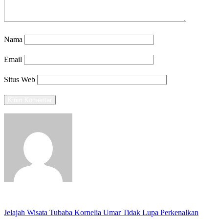
Nama
Email
Situs Web
View all posts
Previous
Jelajah Wisata Tubaba Kornelia Umar Tidak Lupa Perkenalkan
Navigasi