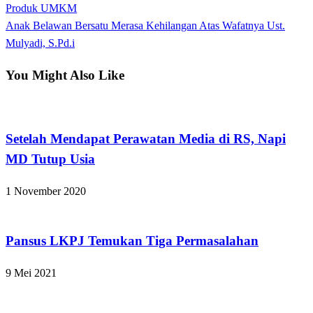
Post
Produk UMKM
pos
Next
Anak Belawan Bersatu Merasa Kehilangan Atas Wafatnya Ust.
Post
Mulyadi, S.Pd.i
You Might Also Like
Apakabar INDONESIA
Setelah Mendapat Perawatan Media di RS, Napi
MD Tutup Usia
1 November 2020
Apakabar INDONESIA
Pansus LKPJ Temukan Tiga Permasalahan
9 Mei 2021
Apakabar INDONESIA