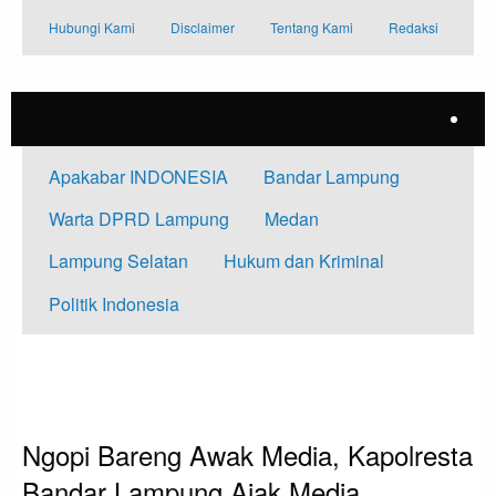
Skip
Hubungi Kami
Disclaimer
Tentang Kami
Redaksi
to
content
Apakabar INDONESIA
Bandar Lampung
Warta DPRD Lampung
Medan
Lampung Selatan
Hukum dan Kriminal
Politik Indonesia
HOMEPAGE
BANDAR LAMPUNG
NGOPI BARENG AWAK MEDIA, KAPOLRESTA BANDAR LAMPUNG AJAK
MEDIA BERSINERGI CIPTAKAN KAMTIBMAS YANG KONDUSIF
Bandar Lampung
Ngopi Bareng Awak Media, Kapolresta
Bandar Lampung Ajak Media