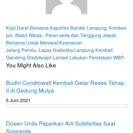
View all posts
Navigasi
Previous
Kopi Darat Bersama Kapolres Bandar Lampung, Kombes
Post
pos
pol. Abdul Waras : Peran serta dan Tanggung Jawab
Bersama Untuk Merawat Keamanan
Next
Jelang Pemilu, Lapas Narkotika Lampung Kembali
Post
Gandeng Disdukcapil Lamsel Lakukan Pendataan WBP
You Might Also Like
Apakabar INDONESIA
Budhi Condrowati Kembali Gelar Reses Tahap
II di Gedung Mulya
5 Juni 2021
Bandar Lampung
Dosen Unila Paparkan Arti Solidaritas Saat
Sosperda