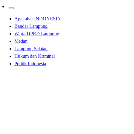
Apakabar INDONESIA
Bandar Lampung
Warta DPRD Lampung
Medan
Lampung Selatan
Hukum dan Kriminal
Politik Indonesia
Homepage
Bandar Lampung
Ngopi Bareng Paguyuban Motor King, Kasat Samapta
Ajak Komunitas Motor Jaga Kamtibmas dan Tertib
Berlalu Lintas
Bandar Lampung