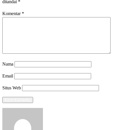
ditandai
*
Komentar
*
Nama
Email
Situs Web