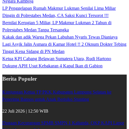
Negara Kamboja
LP Penggelapan Rumah Makmur Lukman Senilai Lima Miliar
Dingin di Polrestabes Medan, CA Saksi Kunci Tersorot !!!
Bernilai Kerugian 5 Miliar, LP Makmur Lukman 2 Tahun di
Polrestabes Medan Tanpa Tersangka
Kakak dan adik Warga Pekan Labuhan Nyaris Tewas Dianiaya
Lagi Asyik Jalin Asmara di Kamar Hotel !! 2 Oknum Dokter Tebing
Tinggi Kena Sidang di PN Medan
Ketua KPI Cabang Belawan Sumatera Utara, Rudi Hartono
Dukung APH Usut Kebakaran 4 Kapal Ikan di Gabion
Berita Populer
Kunjungan Ketua TP PKK Kabupaten Lampung Selatan ke
Penerima Bansos untuk Anak Berisiko Stunting
22 Juli 2026 | 12:50 WIB
Dugaan Kecurangan SPMB SMPN 1 Kalianda, OKP KAPI Lapor