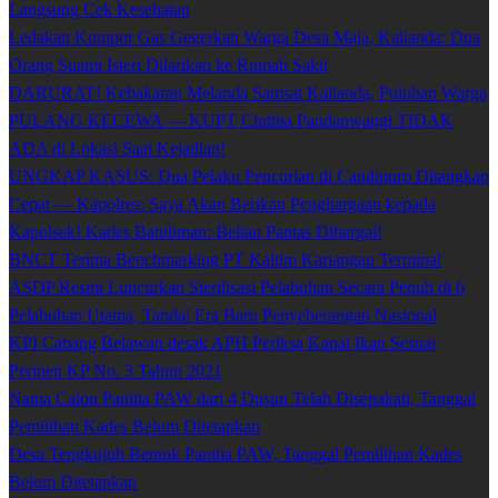
Langsung Cek Kesehatan
Ledakan Kompor Gas Gegerkan Warga Desa Maja, Kalianda: Dua
Orang Suami Isteri Dilarikan ke Rumah Sakit
DARURAT! Kebakaran Melanda Samsat Kalianda, Puluhan Warga
PULANG KECEWA — KUPT Cinthia Pandanwangi TIDAK
ADA di Lokasi Saat Kejadian!
UNGKAP KASUS: Dua Pelaku Pencurian di Candipuro Ditangkap
Cepat — Kapolres: Saya Akan Berikan Penghargaan kepada
Kapolsek! Kades Batuliman: Beliau Pantas Dihargai!
BNCT Terima Benchmarking PT Kaltim Kariangau Terminal
ASDP Resmi Luncurkan Sterilisasi Pelabuhan Secara Penuh di 6
Pelabuhan Utama, Tandai Era Baru Penyeberangan Nasional
KPI Cabang Belawan desak APH Periksa Kapal Ikan Sesuai
Permen KP No. 3 Tahun 2021
Nama Calon Panitia PAW dari 4 Dusun Telah Disepakati, Tanggal
Pemilihan Kades Belum Ditetapkan
Desa Tengkujuh Bentuk Panitia PAW, Tanggal Pemilihan Kades
Belum Ditetapkan