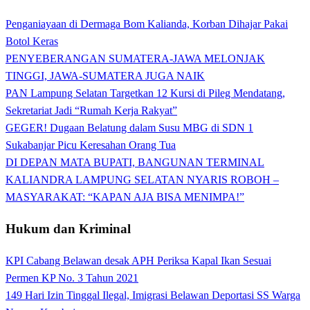
Penganiayaan di Dermaga Bom Kalianda, Korban Dihajar Pakai
Botol Keras
PENYEBERANGAN SUMATERA-JAWA MELONJAK
TINGGI, JAWA-SUMATERA JUGA NAIK
PAN Lampung Selatan Targetkan 12 Kursi di Pileg Mendatang,
Sekretariat Jadi “Rumah Kerja Rakyat”
GEGER! Dugaan Belatung dalam Susu MBG di SDN 1
Sukabanjar Picu Keresahan Orang Tua
DI DEPAN MATA BUPATI, BANGUNAN TERMINAL
KALIANDRA LAMPUNG SELATAN NYARIS ROBOH –
MASYARAKAT: “KAPAN AJA BISA MENIMPA!”
Hukum dan Kriminal
KPI Cabang Belawan desak APH Periksa Kapal Ikan Sesuai
Permen KP No. 3 Tahun 2021
149 Hari Izin Tinggal Ilegal, Imigrasi Belawan Deportasi SS Warga