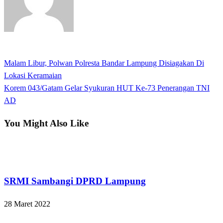
View all posts
Previous
Malam Libur, Polwan Polresta Bandar Lampung Disiagakan Di
Navigasi
Post
Lokasi Keramaian
pos
Next
Korem 043/Gatam Gelar Syukuran HUT Ke-73 Penerangan TNI
Post
AD
You Might Also Like
Bandar Lampung
SRMI Sambangi DPRD Lampung
28 Maret 2022