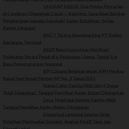
UNGKAP KASUS: Dua Pelaku Pencurian
di Candipuro Ditangkap Cepat — Kapolres: Saya Akan Berikan
Penghargaan kepada Kapolsek! Kades Batuliman: Beliau
Pantas Dihargai!
BNCT Terima Benchmarking PT Kaltim
Kariangau Terminal
ASDP Resmi Luncurkan Sterilisasi
Pelabuhan Secara Penuh di 6 Pelabuhan Utama, Tandai Era
Baru Penyeberangan Nasional
KPI Cabang Belawan desak APH Periksa
Kapal Ikan Sesuai Permen KP No. 3 Tahun 2021
Nama Calon Panitia PAW dari 4 Dusun
Telah Disepakati, Tanggal Pemilihan Kades Belum Ditetapkan
Desa Tengkujuh Bentuk Panitia PAW,
Tanggal Pemilihan Kades Belum Ditetapkan
Disparbud Lampung Selatan Gelar
Pelatihan Pembuatan Souvenir, Angkat Motif Tapis dan
Filosofi Lokal