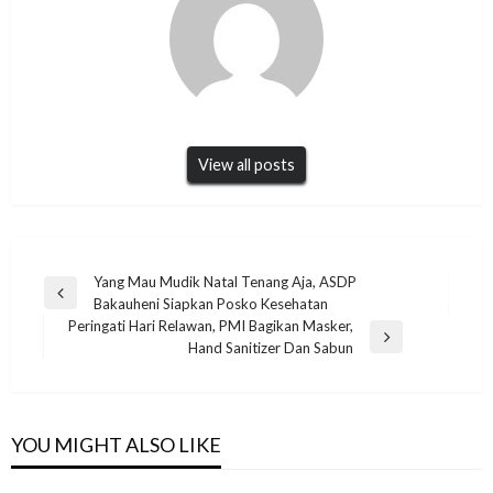
View all posts
Navigasi
Yang Mau Mudik Natal Tenang Aja, ASDP
Previous
Bakauheni Siapkan Posko Kesehatan
pos
Post
Peringati Hari Relawan, PMI Bagikan Masker,
Next
Hand Sanitizer Dan Sabun
Post
YOU MIGHT ALSO LIKE