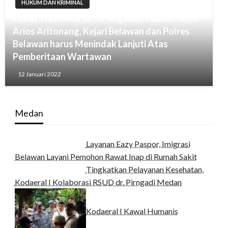
HUKUM DAN KRIMINAL
Pukat Trawl Marak !! Pengamat Hukum : Rion
Arios Aritonang, Kejari Belawan dan Polres
Belawan harus Menindak Lanjuti Atas
Pemberitaan Wartawan
12 Januari 2022
Medan
Layanan Eazy Paspor, Imigrasi
Belawan Layani Pemohon Rawat Inap di Rumah Sakit
Tingkatkan Pelayanan Kesehatan,
Kodaeral I Kolaborasi RSUD dr. Pirngadi Medan‎
Kodaeral I Kawal Humanis