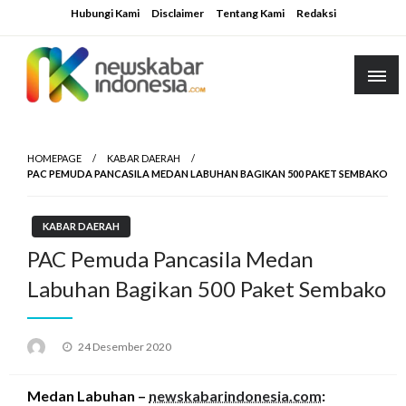
Skip
Hubungi Kami
Disclaimer
Tentang Kami
Redaksi
to
content
HOMEPAGE
KABAR DAERAH
PAC PEMUDA PANCASILA MEDAN LABUHAN BAGIKAN 500 PAKET SEMBAKO
KABAR DAERAH
PAC Pemuda Pancasila Medan
Labuhan Bagikan 500 Paket Sembako
Posted
24 Desember 2020
on
Medan Labuhan –
newskabarindonesia.com
: