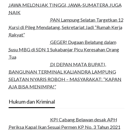
JAWA MELONJAK TINGGI, JAWA-SUMATERA JUGA
NAIK
PAN Lampung Selatan Targetkan 12
Kursi di Pileg Mendatang, Sekretariat Jadi “Rumah Kerja
Rakyat”
GEGER! Dugaan Belatung dalam
Susu MBG di SDN 1 Sukabanjar Picu Keresahan Orang
Tua
DI DEPAN MATA BUPATI,
BANGUNAN TERMINAL KALIANDRA LAMPUNG
SELATAN NYARIS ROBOH – MASYARAKAT: “KAPAN
AJA BISA MENIMPA!”
Hukum dan Kriminal
KPI Cabang Belawan desak APH
Periksa Kapal Ikan Sesuai Permen KP No. 3 Tahun 2021