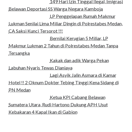
149 Hari Izin Tinggal Ilegal, Imigrasi
Belawan Deportasi SS Warga Negara Kamboja
LP Penggelapan Rumah Makmur
Lukman Senilai Lima Miliar Dingin di Polrestabes Medan,
CA Saksi Kunci Tersorot !!!
Bernilai Kerugian 5 Miliar, LP
Makmur Lukman 2 Tahun di Polrestabes Medan Tanpa
Tersangka
Kakak dan adik Warga Pekan
Labuhan Nyaris Tewas Dianiaya
Lagi Asyik Jalin Asmara di Kamar
Hotel !! 2 Oknum Dokter Tebing Tinggi Kena Sidang di
PN Medan
Ketua KPI Cabang Belawan
Sumatera Utara, Rudi Hartono Dukung APH Usut
Kebakaran 4 Kapal Ikan di Gabion