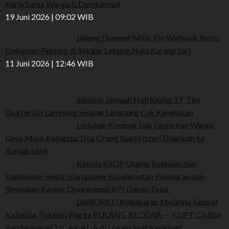
Kerja Sama Warga & Damkarmat
19 Juni 2026 | 09:02 WIB
Hilang Dompet Milik Rio Wahyudi, Berisi
Dokumen Penting di Sekitar Lebung Nala Karang Sari
11 Juni 2026 | 12:46 WIB
Sambut Jamaah Haji Kloter 17, Tim
Dokter IDI Lampung Selatan Langsung Cek Kesehatan
Ledakan Kompor Gas Gegerkan Warga
Desa Maja, Kalianda: Dua Orang Suami Isteri Dilarikan ke
Rumah Sakit
Kepala KSOP Utama Belawan dan
Stekholder Hadiri Kampanye Keselamatan Pelayaran dan
Resmikan Kantor Operasional KPI Danau Toba
DARURAT! Kebakaran Melanda Samsat
Kalianda, Puluhan Warga PULANG KECEWA — KUPT Cinthia
Pandanwangi TIDAK ADA di Lokasi Saat Kejadian!