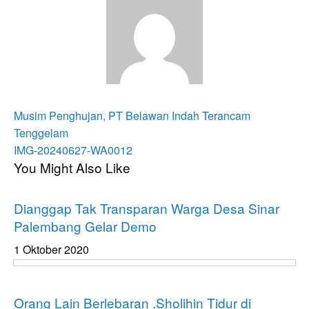
View all posts
Navigasi
Previous
Musim Penghujan, PT Belawan Indah Terancam
Post
pos
Tenggelam
Next
IMG-20240627-WA0012
You Might Also Like
Post
Apakabar INDONESIA
Dianggap Tak Transparan Warga Desa Sinar
Palembang Gelar Demo
1 Oktober 2020
Apakabar INDONESIA
Orang Lain Berlebaran ,Sholihin Tidur di