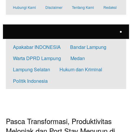
Skip
Hubungi Kami
Disclaimer
Tentang Kami
Redaksi
to
content
Apakabar INDONESIA
Bandar Lampung
Warta DPRD Lampung
Medan
Lampung Selatan
Hukum dan Kriminal
Politik Indonesia
HOMEPAGE
APAKABAR INDONESIA
PASCA TRANSFORMASI, PRODUKTIVITAS MELONJAK DAN PORT STAY
MENURUN DI PELABUHAN JAMRUD NILAM MIRAH
Apakabar INDONESIA
Pasca Transformasi, Produktivitas
Melonjak dan Port Stay Menurun di