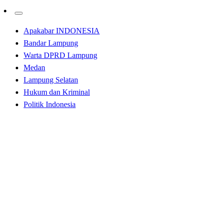
Apakabar INDONESIA
Bandar Lampung
Warta DPRD Lampung
Medan
Lampung Selatan
Hukum dan Kriminal
Politik Indonesia
Homepage
Medan
Pelindo Multi Terminal Go-Live Sistem PTOS-M di
Branch Gresik
Medan