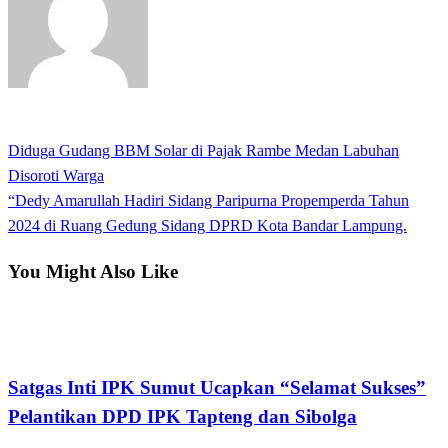
View all posts
Previous
Diduga Gudang BBM Solar di Pajak Rambe Medan Labuhan
Navigasi
Post
Disoroti Warga
pos
Next
“Dedy Amarullah Hadiri Sidang Paripurna Propemperda Tahun
Post
2024 di Ruang Gedung Sidang DPRD Kota Bandar Lampung.
You Might Also Like
Kabar Daerah
Satgas Inti IPK Sumut Ucapkan “Selamat Sukses”
Pelantikan DPD IPK Tapteng dan Sibolga