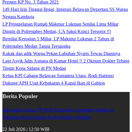
Permen KP No. 3 Tahun 2021
149 Hari Izin Tinggal Ilegal, Imigrasi Belawan Deportasi SS Warga
Negara Kamboja
LP Penggelapan Rumah Makmur Lukman Senilai Lima Miliar
Dingin di Polrestabes Medan, CA Saksi Kunci Tersorot !!!
Bernilai Kerugian 5 Miliar, LP Makmur Lukman 2 Tahun di
Polrestabes Medan Tanpa Tersangka
Kakak dan adik Warga Pekan Labuhan Nyaris Tewas Dianiaya
Lagi Asyik Jalin Asmara di Kamar Hotel !! 2 Oknum Dokter Tebing
Tinggi Kena Sidang di PN Medan
Ketua KPI Cabang Belawan Sumatera Utara, Rudi Hartono
Dukung APH Usut Kebakaran 4 Kapal Ikan di Gabion
Berita Populer
Kunjungan Ketua TP PKK Kabupaten Lampung Selatan ke
Penerima Bansos untuk Anak Berisiko Stunting
22 Juli 2026 | 12:50 WIB