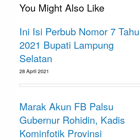
pos
You Might Also Like
Post
Apakabar INDONESIA
Ini Isi Perbub Nomor 7 Tah
2021 Bupati Lampung
Selatan
28 April 2021
Apakabar INDONESIA
Marak Akun FB Palsu
Gubernur Rohidin, Kadis
Kominfotik Provinsi