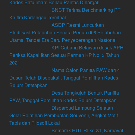
Kades Batuliman: Beliau Pantas Dihargai!
BNCT Terima Benchmarking PT
Kaltim Kariangau Terminal
ASDP Resmi Luncurkan
Sterilisasi Pelabuhan Secara Penuh di 6 Pelabuhan
Utama, Tandai Era Baru Penyeberangan Nasional
KPI Cabang Belawan desak APH
Periksa Kapal Ikan Sesuai Permen KP No. 3 Tahun
2021
Nama Calon Panitia PAW dari 4
Dusun Telah Disepakati, Tanggal Pemilihan Kades
Belum Ditetapkan
Desa Tengkujuh Bentuk Panitia
PAW, Tanggal Pemilihan Kades Belum Ditetapkan
Disparbud Lampung Selatan
Gelar Pelatihan Pembuatan Souvenir, Angkat Motif
Tapis dan Filosofi Lokal
Semarak HUT RI ke-81, Karnaval