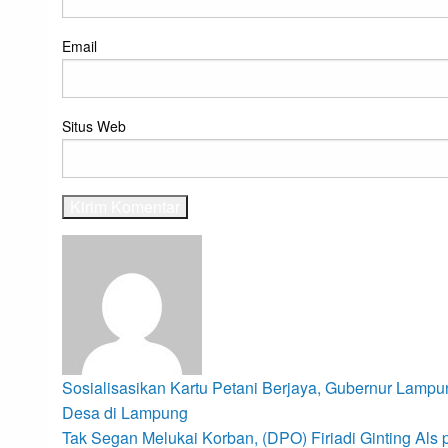
Email
Situs Web
View all posts
Navigasi
Previous
Sosialisasikan Kartu Petani Berjaya, Gubernur Lampu
Post
Desa di Lampung
Next
Tak Segan Melukai Korban, (DPO) Firiadi Ginting Als 