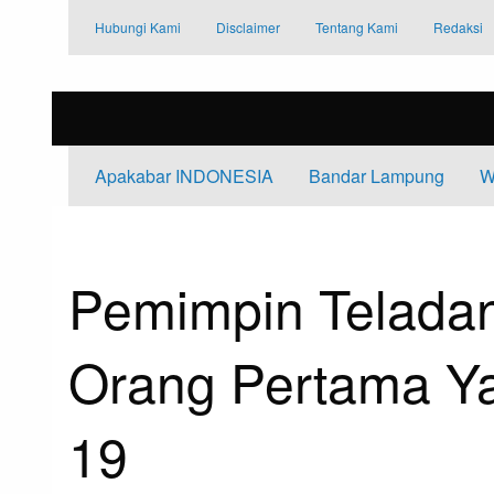
Skip
Hubungi Kami
Disclaimer
Tentang Kami
Redaksi
to
content
Apakabar INDONESIA
Bandar Lampung
W
HOMEPAGE
APAKABAR INDONESIA
PEMIMPIN TELADAN, BUPAT
Apakabar INDONESIA
Pemimpin Teladan
Orang Pertama Ya
19