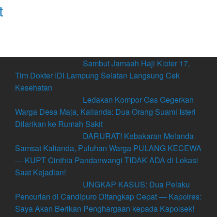
t
Sambut Jamaah Haji Kloter 17,
Tim Dokter IDI Lampung Selatan Langsung Cek
Kesehatan
Ledakan Kompor Gas Gegerkan
Warga Desa Maja, Kalianda: Dua Orang Suami Isteri
Dilarikan ke Rumah Sakit
DARURAT! Kebakaran Melanda
Samsat Kalianda, Puluhan Warga PULANG KECEWA
— KUPT Cinthia Pandanwangi TIDAK ADA di Lokasi
Saat Kejadian!
UNGKAP KASUS: Dua Pelaku
Pencurian di Candipuro Ditangkap Cepat — Kapolres:
Saya Akan Berikan Penghargaan kepada Kapolsek!