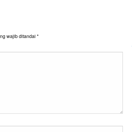
E
ng wajib ditandai
*