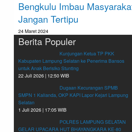
Bengkulu Imbau Masyaraka
Jangan Tertipu
24 Maret 2024
Berita Populer
Kunjungan Ketua TP PKK
Kabupaten Lampung Selatan ke Penerima Bansos
untuk Anak Berisiko Stunting
22 Juli 2026 | 12:50 WIB
Dugaan Kecurangan SPMB
SMPN 1 Kalianda, OKP KAPI Lapor Kejari Lampung
Selatan
1 Juli 2026 | 17:05 WIB
POLRES LAMPUNG SELATAN
GELAR UPACARA HUT BHAYANGKARA KE-80