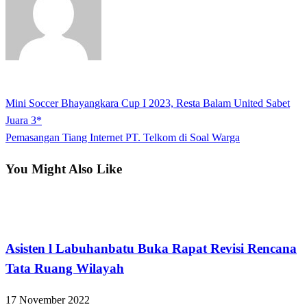
View all posts
Previous
Mini Soccer Bhayangkara Cup I 2023, Resta Balam United Sabet
Navigasi
Post
Juara 3*
pos
Next
Pemasangan Tiang Internet PT. Telkom di Soal Warga
Post
You Might Also Like
Labuhanbatu
Asisten l Labuhanbatu Buka Rapat Revisi Rencana
Tata Ruang Wilayah
17 November 2022