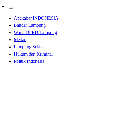
Apakabar INDONESIA
Bandar Lampung
Warta DPRD Lampung
Medan
Lampung Selatan
Hukum dan Kriminal
Politik Indonesia
Homepage
Labuhanbatu
Pemkab Labuhanbatu Gelar Tasyukuran HUT KORPRI
Ke-52
Labuhanbatu