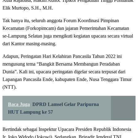
Aula Rajabasa, Hakim Adhoc Tipikor Pengadilan Tinggi Pontianak
Elik Murtopo, S.H., M.H.
Tak hanya itu, seluruh anggota Forum Koordinasi Pimpinan
Kecamatan (Forkopimcam) dan jajaran Pemerintahan Kecamatan
se-Lampung Selatan juga mengikuti kegiatan upacara secara virtual
dari Kantor masing-masing.
Adapun, Peringatan Hari Kelahiran Pancasila Tahun 2022 ini
mengusung tema “Bangkit Bersama Membangun Peradaban
Dunia”. Kali ini, upacara peringatan digelar secara terpusat dari
Lapangan Pancasila Ende, kabupaten Ende, Nusa Tenggara Timur
(NTT).
Baca Juga
DPRD Lamsel Gelar Paripurna
HUT Lampung ke 57
Bertindak sebagai Inspektur Upacara Presiden Republik Indonesia
Ir. Joko Widodo (Jokowi). Sedangkan, Brigadir Jenderal TNI