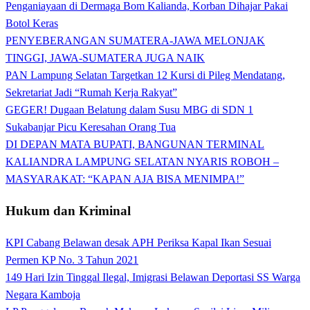
Penganiayaan di Dermaga Bom Kalianda, Korban Dihajar Pakai
Botol Keras
PENYEBERANGAN SUMATERA-JAWA MELONJAK
TINGGI, JAWA-SUMATERA JUGA NAIK
PAN Lampung Selatan Targetkan 12 Kursi di Pileg Mendatang,
Sekretariat Jadi “Rumah Kerja Rakyat”
GEGER! Dugaan Belatung dalam Susu MBG di SDN 1
Sukabanjar Picu Keresahan Orang Tua
DI DEPAN MATA BUPATI, BANGUNAN TERMINAL
KALIANDRA LAMPUNG SELATAN NYARIS ROBOH –
MASYARAKAT: “KAPAN AJA BISA MENIMPA!”
Hukum dan Kriminal
KPI Cabang Belawan desak APH Periksa Kapal Ikan Sesuai
Permen KP No. 3 Tahun 2021
149 Hari Izin Tinggal Ilegal, Imigrasi Belawan Deportasi SS Warga
Negara Kamboja