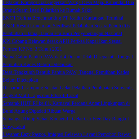
Ledakan Kompor Gas Gegerkan Warga Desa Maja, Kalianda: Dua
Orang Suami Isteri Dilarikan ke Rumah Sakit
BNCT Terima Benchmarking PT Kaltim Kariangau Terminal
ASDP Resmi Luncurkan Sterilisasi Pelabuhan Secara Penuh di 6
Pelabuhan Utama, Tandai Era Baru Penyeberangan Nasional
KPI Cabang Belawan desak APH Periksa Kapal Ikan Sesuai
Permen KP No. 3 Tahun 2021
Nama Calon Panitia PAW dari 4 Dusun Telah Disepakati, Tanggal
Pemilihan Kades Belum Ditetapkan
Desa Tengkujuh Bentuk Panitia PAW, Tanggal Pemilihan Kades
Belum Ditetapkan
Disparbud Lampung Selatan Gelar Pelatihan Pembuatan Souvenir,
Angkat Motif Tapis dan Filosofi Lokal
Semarak HUT RI ke-81, Karnaval Perdana Antar Lingkungan di
Bumi Agung Dipadati Ribuan Warga
Semangat Hidup Sehat, Kodaeral I Gelar Car Free Day Rangkul
Masyarakat
Layanan Eazy Paspor, Imigrasi Belawan Layani Pemohon Rawat