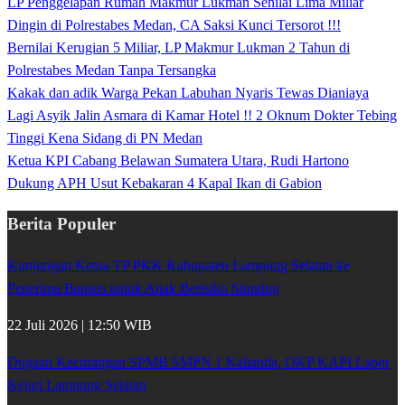
LP Penggelapan Rumah Makmur Lukman Senilai Lima Miliar
Dingin di Polrestabes Medan, CA Saksi Kunci Tersorot !!!
Bernilai Kerugian 5 Miliar, LP Makmur Lukman 2 Tahun di
Polrestabes Medan Tanpa Tersangka
Kakak dan adik Warga Pekan Labuhan Nyaris Tewas Dianiaya
Lagi Asyik Jalin Asmara di Kamar Hotel !! 2 Oknum Dokter Tebing
Tinggi Kena Sidang di PN Medan
Ketua KPI Cabang Belawan Sumatera Utara, Rudi Hartono
Dukung APH Usut Kebakaran 4 Kapal Ikan di Gabion
Berita Populer
Kunjungan Ketua TP PKK Kabupaten Lampung Selatan ke
Penerima Bansos untuk Anak Berisiko Stunting
22 Juli 2026 | 12:50 WIB
Dugaan Kecurangan SPMB SMPN 1 Kalianda, OKP KAPI Lapor
Kejari Lampung Selatan