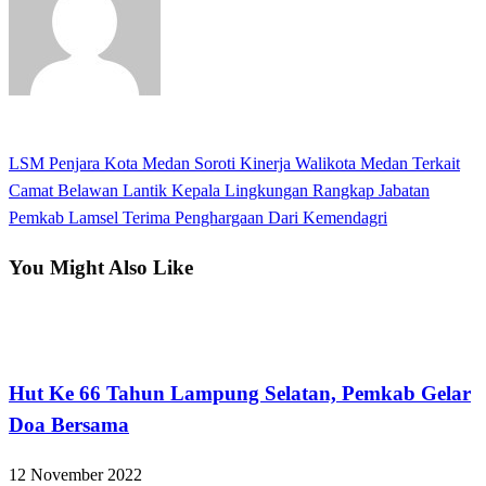
View all posts
Previous
LSM Penjara Kota Medan Soroti Kinerja Walikota Medan Terkait
Navigasi
Post
Camat Belawan Lantik Kepala Lingkungan Rangkap Jabatan
pos
Next
Pemkab Lamsel Terima Penghargaan Dari Kemendagri
Post
You Might Also Like
Lampung Selatan
Hut Ke 66 Tahun Lampung Selatan, Pemkab Gelar
Doa Bersama
12 November 2022