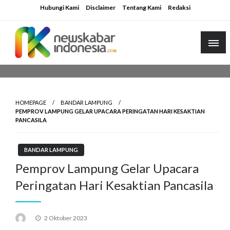
Skip
Hubungi Kami
Disclaimer
Tentang Kami
Redaksi
to
content
HOMEPAGE
BANDAR LAMPUNG
PEMPROV LAMPUNG GELAR UPACARA PERINGATAN HARI KESAKTIAN
PANCASILA
BANDAR LAMPUNG
Pemprov Lampung Gelar Upacara
Peringatan Hari Kesaktian Pancasila
Posted
2 Oktober 2023
on