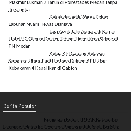
Makmur Lukman 2 Tahun di Polrestabes Medan Tanpa
Tersangka
Kakak dan adik Warga Pekan
Labuhan Nyaris Tewas Dianiaya
Lagi Asyik Jalin Asmara di Kamar
Hotel !! 2 Oknum Dokter Tebing Tinggi Kena Sidang di
PN Medan
Ketua KPI Cabang Belawan
Sumatera Utara, Rudi Hartono Dukung APH Usut
Kebakaran 4 Kapal Ikan di Gabion
Berita Populer
Kunjungan Ketua TP PKK Kabupaten
Lampung Selatan ke Penerima Bansos untuk Anak Berisiko