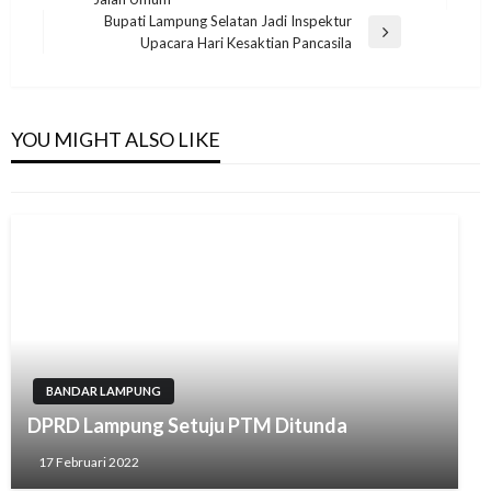
Post
Bupati Lampung Selatan Jadi Inspektur
BANDAR LAMPUNG
Next
Upacara Hari Kesaktian Pancasila
Post
Dihadiri Ribuan Masyarakat,Walikota Bandar
Lampung Eva Dwiana Lepas Peserta
Indomaret Fun Run 2024 di Lapangan Saburai
YOU MIGHT ALSO LIKE
28 Juli 2024
BANDAR LAMPUNG
DPRD Lampung Setuju PTM Ditunda
17 Februari 2022