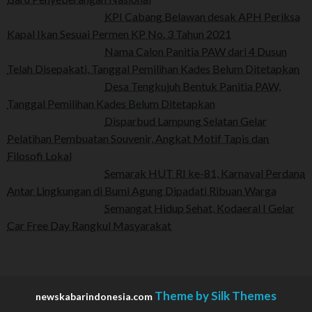
KPI Cabang Belawan desak APH Periksa
Kapal Ikan Sesuai Permen KP No. 3 Tahun 2021
Nama Calon Panitia PAW dari 4 Dusun
Telah Disepakati, Tanggal Pemilihan Kades Belum Ditetapkan
Desa Tengkujuh Bentuk Panitia PAW,
Tanggal Pemilihan Kades Belum Ditetapkan
Disparbud Lampung Selatan Gelar
Pelatihan Pembuatan Souvenir, Angkat Motif Tapis dan
Filosofi Lokal
Semarak HUT RI ke-81, Karnaval Perdana
Antar Lingkungan di Bumi Agung Dipadati Ribuan Warga
Semangat Hidup Sehat, Kodaeral I Gelar
Car Free Day Rangkul Masyarakat
Theme by Silk Themes
newskabarindonesia.com