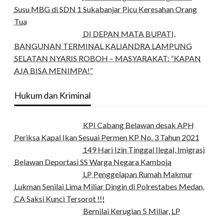
Susu MBG di SDN 1 Sukabanjar Picu Keresahan Orang
Tua
DI DEPAN MATA BUPATI,
BANGUNAN TERMINAL KALIANDRA LAMPUNG
SELATAN NYARIS ROBOH – MASYARAKAT: “KAPAN
AJA BISA MENIMPA!”
Hukum dan Kriminal
KPI Cabang Belawan desak APH
Periksa Kapal Ikan Sesuai Permen KP No. 3 Tahun 2021
149 Hari Izin Tinggal Ilegal, Imigrasi
Belawan Deportasi SS Warga Negara Kamboja
LP Penggelapan Rumah Makmur
Lukman Senilai Lima Miliar Dingin di Polrestabes Medan,
CA Saksi Kunci Tersorot !!!
Bernilai Kerugian 5 Miliar, LP