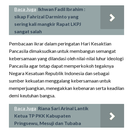
Baca Juga
Ikhwan Fadil Ibrahim :
sikap Fahrizal Darminto yang
sering kali mangkir Rapat LKPJ
sangat salah
Pembacaan ikrar dalam peringatan Hari Kesaktian
Pancasila dimaksudkan untuk membangun semangat
kebersamaan yang dilandasi oleh nilai-nilai luhur ideologi
Pancasila agar tetap dapat memperkokoh tegaknya
Negara Kesatuan Republik Indonesia dan sebagai
sumber kekuatan menggalang kebersamaan untuk
memperjuangkan, menegakkan kebenaran serta keadilan
demi keutuhan bangsa.
Baca Juga
Riana Sari Arinal Lantik
Ketua TP PKK Kabupaten
Pringsewu, Mesuji dan Tubaba