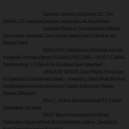
Sambut Jamaah Haji Kloter 17, Tim
Dokter IDI Lampung Selatan Langsung Cek Kesehatan
Ledakan Kompor Gas Gegerkan Warga
Desa Maja, Kalianda: Dua Orang Suami Isteri Dilarikan ke
Rumah Sakit
DARURAT! Kebakaran Melanda Samsat
Kalianda, Puluhan Warga PULANG KECEWA — KUPT Cinthia
Pandanwangi TIDAK ADA di Lokasi Saat Kejadian!
UNGKAP KASUS: Dua Pelaku Pencurian
di Candipuro Ditangkap Cepat — Kapolres: Saya Akan Berikan
Penghargaan kepada Kapolsek! Kades Batuliman: Beliau
Pantas Dihargai!
BNCT Terima Benchmarking PT Kaltim
Kariangau Terminal
ASDP Resmi Luncurkan Sterilisasi
Pelabuhan Secara Penuh di 6 Pelabuhan Utama, Tandai Era
Baru Penyeberangan Nasional