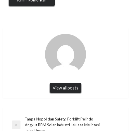
View all posts
Navigasi
Tanpa Nopol dan Safety, Forklift Pelindo
Angkut BBM Solar Industri Leluasa Melintasi
pos
Previous
Jalan Umum