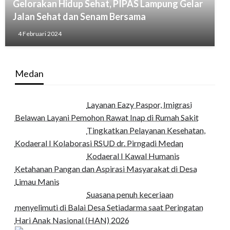
Gelorakan Hidup Sehat, PIPAS Lampung Gelar
Jalan Sehat dan Senam Bersama
4 Februari 2024
Medan
Layanan Eazy Paspor, Imigrasi
Belawan Layani Pemohon Rawat Inap di Rumah Sakit
Tingkatkan Pelayanan Kesehatan,
Kodaeral I Kolaborasi RSUD dr. Pirngadi Medan‎
Kodaeral I Kawal Humanis
Ketahanan Pangan dan Aspirasi Masyarakat di Desa
Limau Manis
Suasana penuh keceriaan
menyelimuti di Balai Desa Setiadarma saat Peringatan
Hari Anak Nasional (HAN) 2026