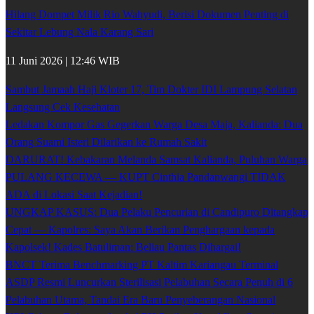
Hilang Dompet Milik Rio Wahyudi, Berisi Dokumen Penting di
Sekitar Lebung Nala Karang Sari
11 Juni 2026 | 12:46 WIB
Sambut Jamaah Haji Kloter 17, Tim Dokter IDI Lampung Selatan
Langsung Cek Kesehatan
Ledakan Kompor Gas Gegerkan Warga Desa Maja, Kalianda: Dua
Orang Suami Isteri Dilarikan ke Rumah Sakit
DARURAT! Kebakaran Melanda Samsat Kalianda, Puluhan Warga
PULANG KECEWA — KUPT Cinthia Pandanwangi TIDAK
ADA di Lokasi Saat Kejadian!
UNGKAP KASUS: Dua Pelaku Pencurian di Candipuro Ditangkap
Cepat — Kapolres: Saya Akan Berikan Penghargaan kepada
Kapolsek! Kades Batuliman: Beliau Pantas Dihargai!
BNCT Terima Benchmarking PT Kaltim Kariangau Terminal
ASDP Resmi Luncurkan Sterilisasi Pelabuhan Secara Penuh di 6
Pelabuhan Utama, Tandai Era Baru Penyeberangan Nasional