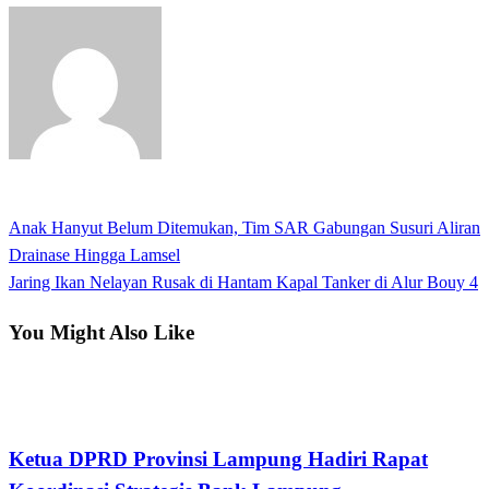
View all posts
Previous
Anak Hanyut Belum Ditemukan, Tim SAR Gabungan Susuri Aliran
Navigasi
Post
Drainase Hingga Lamsel
pos
Next
Jaring Ikan Nelayan Rusak di Hantam Kapal Tanker di Alur Bouy 4
Post
You Might Also Like
Bandar Lampung
Ketua DPRD Provinsi Lampung Hadiri Rapat