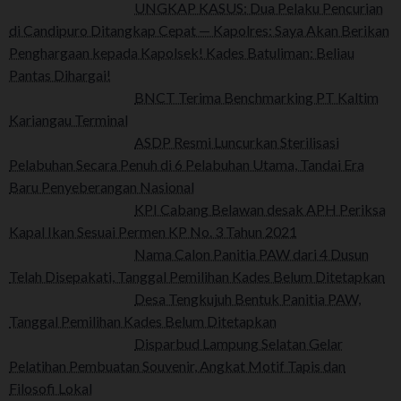
UNGKAP KASUS: Dua Pelaku Pencurian
di Candipuro Ditangkap Cepat — Kapolres: Saya Akan Berikan
Penghargaan kepada Kapolsek! Kades Batuliman: Beliau
Pantas Dihargai!
BNCT Terima Benchmarking PT Kaltim
Kariangau Terminal
ASDP Resmi Luncurkan Sterilisasi
Pelabuhan Secara Penuh di 6 Pelabuhan Utama, Tandai Era
Baru Penyeberangan Nasional
KPI Cabang Belawan desak APH Periksa
Kapal Ikan Sesuai Permen KP No. 3 Tahun 2021
Nama Calon Panitia PAW dari 4 Dusun
Telah Disepakati, Tanggal Pemilihan Kades Belum Ditetapkan
Desa Tengkujuh Bentuk Panitia PAW,
Tanggal Pemilihan Kades Belum Ditetapkan
Disparbud Lampung Selatan Gelar
Pelatihan Pembuatan Souvenir, Angkat Motif Tapis dan
Filosofi Lokal