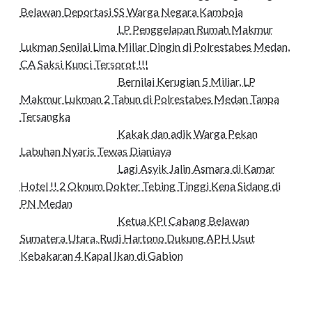
Belawan Deportasi SS Warga Negara Kamboja
LP Penggelapan Rumah Makmur
Lukman Senilai Lima Miliar Dingin di Polrestabes Medan,
CA Saksi Kunci Tersorot !!!
Bernilai Kerugian 5 Miliar, LP
Makmur Lukman 2 Tahun di Polrestabes Medan Tanpa
Tersangka
Kakak dan adik Warga Pekan
Labuhan Nyaris Tewas Dianiaya
Lagi Asyik Jalin Asmara di Kamar
Hotel !! 2 Oknum Dokter Tebing Tinggi Kena Sidang di
PN Medan
Ketua KPI Cabang Belawan
Sumatera Utara, Rudi Hartono Dukung APH Usut
Kebakaran 4 Kapal Ikan di Gabion