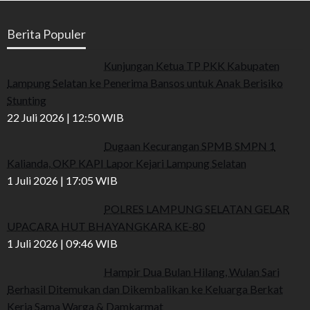
Berita Populer
Kunjungan Ketua TP PKK Kabupaten
Lampung Selatan ke Penerima Bansos untuk Anak Berisiko
Stunting
22 Juli 2026 | 12:50 WIB
Dugaan Kecurangan SPMB SMPN 1
Kalianda, OKP KAPI Lapor Kejari Lampung Selatan
1 Juli 2026 | 17:05 WIB
POLRES LAMPUNG SELATAN GELAR
UPACARA HUT BHAYANGKARA KE-80
1 Juli 2026 | 09:46 WIB
Hampir Dua Bulan Hilang, Wulan Sari
Berhasil Ditemukan dan Dikembalikan ke Keluarga Berkat
Kerja Sama Warga & Damkarmat