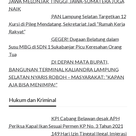
JAWA MELONJAK TINGGI, JAWA-SUMATERA JUGA
NAIK
PAN Lampung Selatan Targetkan 12
Kursi di Pileg Mendatang, Sekretariat Jadi “Rumah Kerja
Rakyat”
GEGER! Dugaan Belatung dalam
Susu MBG di SDN 1 Sukabanjar Picu Keresahan Orang
Tua
DI DEPAN MATA BUPATI,
BANGUNAN TERMINAL KALIANDRA LAMPUNG
SELATAN NYARIS ROBOH – MASYARAKAT: “KAPAN
AJA BISA MENIMPA!”
Hukum dan Kriminal
KPI Cabang Belawan desak APH
Periksa Kapal Ikan Sesuai Permen KP No. 3 Tahun 2021
149 Hari Izin Tinggal Ilegal, Imigrasi