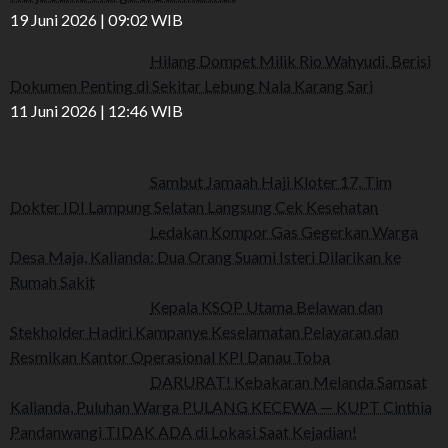
19 Juni 2026 | 09:02 WIB
Hilang Dompet Milik Rio Wahyudi, Berisi
Dokumen Penting di Sekitar Lebung Nala Karang Sari
11 Juni 2026 | 12:46 WIB
Sambut Jamaah Haji Kloter 17, Tim
Dokter IDI Lampung Selatan Langsung Cek Kesehatan
Ledakan Kompor Gas Gegerkan Warga
Desa Maja, Kalianda: Dua Orang Suami Isteri Dilarikan ke
Rumah Sakit
Kepala KSOP Utama Belawan dan
Stekholder Hadiri Kampanye Keselamatan Pelayaran dan
Resmikan Kantor Operasional KPI Danau Toba
DARURAT! Kebakaran Melanda Samsat
Kalianda, Puluhan Warga PULANG KECEWA — KUPT Cinthia
Pandanwangi TIDAK ADA di Lokasi Saat Kejadian!