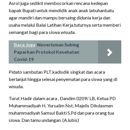
Asrol juga sedikit membocorkan rencana kedepan
bapak Bupati untuk mendidik anak anak labuhanbatu
agar mandiri dan mampu bersaing didunia kerja dan
usaha melalui Balai Latihan Kerja.tuturnya serta memberi
semangat bagi para siswa wisuda.
Baca Juga
Noverisman Subing
Paparkan Protokol Kesehatan
Covid-19
Pidato sambutan PLT.kadisdik singkat dan acara
berlanjut hingga selesai penyematan para siswa yang di
wisuda.
Turut Hadir dalam acara , Dandim 0209/ LB, Ketua PD
Muhammadiyah H. Yursalim Nst, Majelis Dikdasmen
muhammadiyah Samsul Bakti S.Pd dan para orang tua
siswa. Dan tamu undangan. (A.lubis)