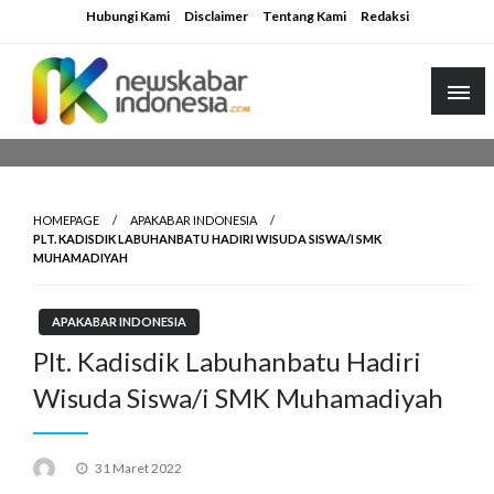
Skip
Hubungi Kami
Disclaimer
Tentang Kami
Redaksi
to
content
HOMEPAGE
APAKABAR INDONESIA
PLT. KADISDIK LABUHANBATU HADIRI WISUDA SISWA/I SMK
MUHAMADIYAH
APAKABAR INDONESIA
Plt. Kadisdik Labuhanbatu Hadiri
Wisuda Siswa/i SMK Muhamadiyah
Posted
31 Maret 2022
on