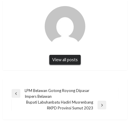
View all posts
Navigasi
LPM Belawan Gotong Royong Dipasar
Previous
Impers Belawan
pos
Post
Bupati Labuhanbatu Hadiri Musrenbang
Next
RKPD Provinsi Sumut 2023
Post