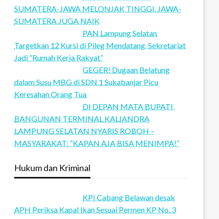
SUMATERA-JAWA MELONJAK TINGGI, JAWA-
SUMATERA JUGA NAIK
PAN Lampung Selatan
Targetkan 12 Kursi di Pileg Mendatang, Sekretariat
Jadi “Rumah Kerja Rakyat”
GEGER! Dugaan Belatung
dalam Susu MBG di SDN 1 Sukabanjar Picu
Keresahan Orang Tua
DI DEPAN MATA BUPATI,
BANGUNAN TERMINAL KALIANDRA
LAMPUNG SELATAN NYARIS ROBOH –
MASYARAKAT: “KAPAN AJA BISA MENIMPA!”
Hukum dan Kriminal
KPI Cabang Belawan desak
APH Periksa Kapal Ikan Sesuai Permen KP No. 3