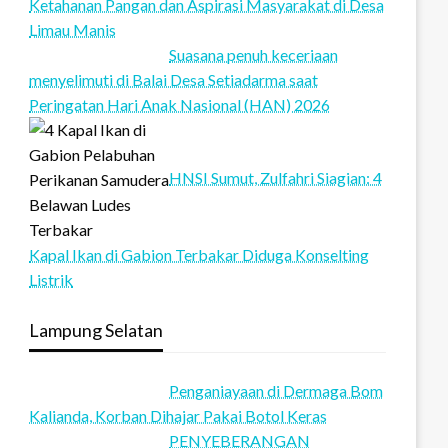
Ketahanan Pangan dan Aspirasi Masyarakat di Desa
Limau Manis
Suasana penuh keceriaan
menyelimuti di Balai Desa Setiadarma saat
Peringatan Hari Anak Nasional (HAN) 2026
HNSI Sumut, Zulfahri Siagian: 4
Kapal Ikan di Gabion Terbakar Diduga Konselting
Listrik
Lampung Selatan
Penganiayaan di Dermaga Bom
Kalianda, Korban Dihajar Pakai Botol Keras
PENYEBERANGAN