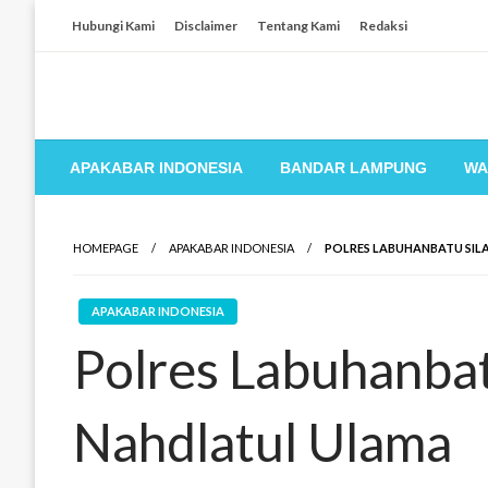
Skip
Hubungi Kami
Disclaimer
Tentang Kami
Redaksi
to
content
APAKABAR INDONESIA
BANDAR LAMPUNG
WA
HOMEPAGE
APAKABAR INDONESIA
POLRES LABUHANBATU SI
APAKABAR INDONESIA
Polres Labuhanbat
Nahdlatul Ulama