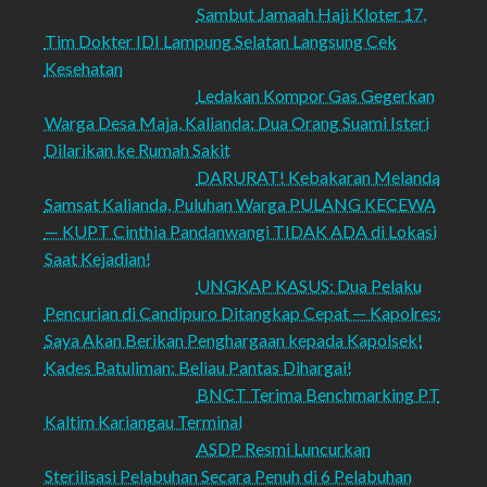
Sambut Jamaah Haji Kloter 17,
Tim Dokter IDI Lampung Selatan Langsung Cek
Kesehatan
Ledakan Kompor Gas Gegerkan
Warga Desa Maja, Kalianda: Dua Orang Suami Isteri
Dilarikan ke Rumah Sakit
DARURAT! Kebakaran Melanda
Samsat Kalianda, Puluhan Warga PULANG KECEWA
— KUPT Cinthia Pandanwangi TIDAK ADA di Lokasi
Saat Kejadian!
UNGKAP KASUS: Dua Pelaku
Pencurian di Candipuro Ditangkap Cepat — Kapolres:
Saya Akan Berikan Penghargaan kepada Kapolsek!
Kades Batuliman: Beliau Pantas Dihargai!
BNCT Terima Benchmarking PT
Kaltim Kariangau Terminal
ASDP Resmi Luncurkan
Sterilisasi Pelabuhan Secara Penuh di 6 Pelabuhan