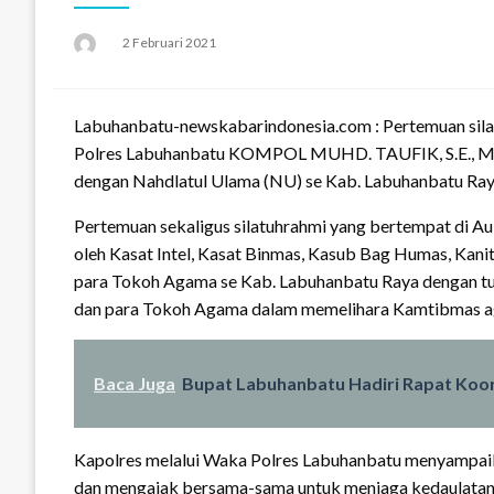
Posted
2 Februari 2021
on
Labuhanbatu-newskabarindonesia.com : Pertemuan silah
Polres Labuhanbatu KOMPOL MUHD. TAUFIK, S.E., M.H
dengan Nahdlatul Ulama (NU) se Kab. Labuhanbatu Ray
Pertemuan sekaligus silatuhrahmi yang bertempat di Au
oleh Kasat Intel, Kasat Binmas, Kasub Bag Humas, Kanit 
para Tokoh Agama se Kab. Labuhanbatu Raya dengan tu
dan para Tokoh Agama dalam memelihara Kamtibmas aga
Baca Juga
Bupat Labuhanbatu Hadiri Rapat Koor
Kapolres melalui Waka Polres Labuhanbatu menyampaik
dan mengajak bersama-sama untuk menjaga kedaulatan