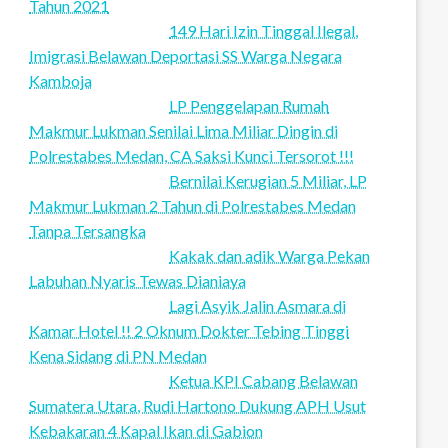
Tahun 2021
149 Hari Izin Tinggal Ilegal,
Imigrasi Belawan Deportasi SS Warga Negara
Kamboja
LP Penggelapan Rumah
Makmur Lukman Senilai Lima Miliar Dingin di
Polrestabes Medan, CA Saksi Kunci Tersorot !!!
Bernilai Kerugian 5 Miliar, LP
Makmur Lukman 2 Tahun di Polrestabes Medan
Tanpa Tersangka
Kakak dan adik Warga Pekan
Labuhan Nyaris Tewas Dianiaya
Lagi Asyik Jalin Asmara di
Kamar Hotel !! 2 Oknum Dokter Tebing Tinggi
Kena Sidang di PN Medan
Ketua KPI Cabang Belawan
Sumatera Utara, Rudi Hartono Dukung APH Usut
Kebakaran 4 Kapal Ikan di Gabion