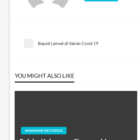
Navigasi
Bupati Lamsel di Vaksin Covid 19
Previous
Post
pos
YOU MIGHT ALSO LIKE
APAKABAR INDONESIA