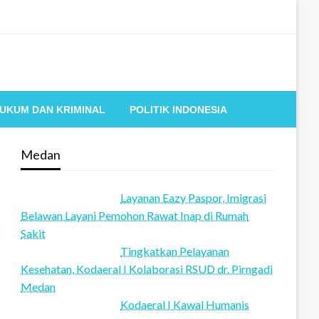
UKUM DAN KRIMINAL
POLITIK INDONESIA
Medan
Layanan Eazy Paspor, Imigrasi
Belawan Layani Pemohon Rawat Inap di Rumah
Sakit
Tingkatkan Pelayanan
Kesehatan, Kodaeral I Kolaborasi RSUD dr. Pirngadi
Medan‎
Kodaeral I Kawal Humanis