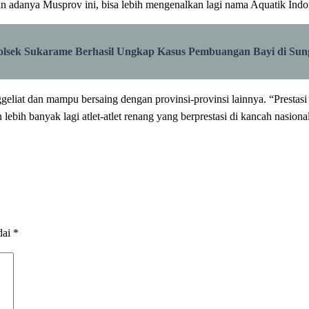
adanya Musprov ini, bisa lebih mengenalkan lagi nama Aquatik Indon
lsek Sukarame Berhasil Ungkap Kasus Pembuangan Bayi di Sun
ggeliat dan mampu bersaing dengan provinsi-provinsi lainnya. “Prestasi
 lebih banyak lagi atlet-atlet renang yang berprestasi di kancah nasion
dai
*