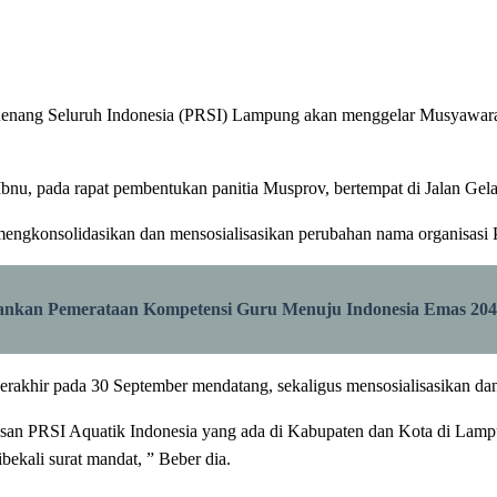
g Seluruh Indonesia (PRSI) Lampung akan menggelar Musyawarah Pr
, pada rapat pembentukan panitia Musprov, bertempat di Jalan Gela
engkonsolidasikan dan mensosialisasikan perubahan nama organisasi 
kan Pemerataan Kompetensi Guru Menuju Indonesia Emas 204
erakhir pada 30 September mendatang, sekaligus mensosialisasikan dan 
san PRSI Aquatik Indonesia yang ada di Kabupaten dan Kota di Lampu
bekali surat mandat, ” Beber dia.