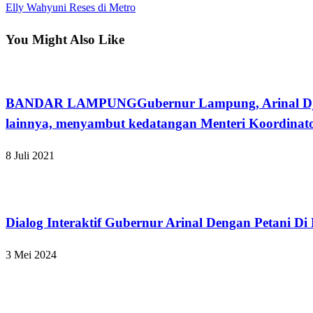
Post
Next
Elly Wahyuni Reses di Metro
pos
Post
You Might Also Like
Bandar Lampung
BANDAR LAMPUNGGubernur Lampung, Arinal Djunaid
lainnya, menyambut kedatangan Menteri Koordina
8 Juli 2021
Bandar Lampung
Dialog Interaktif Gubernur Arinal Dengan Petani 
3 Mei 2024
Bandar Lampung