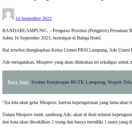
Posted
14 September 2023
on
BANDARLAMPUNG, – Pengurus Provinsi (Pengprov) Persatuan Renan
Sabtu 16 September 2023, bertempat di Batiqa Hotel.
Hal tersebut diungkapkan Ketua Umum PRSI Lampung, Ade Utami Ibnu
Ade mengatakan, Musprov yang akan dilakukan ini sekaligus untuk m
Baca Juga
Terima Kunjungan BGTK Lampung, Wagub Tekan
“Iya kita akan gelar Musprov, karena kepengurusan yang lama akan b
Dalam Musprov nanti, sambung Ade, akan di ikuti seluruh kepenguru
dan kota akan diwakilkan 2 orang dan hanya memiliki 1 suara yang di