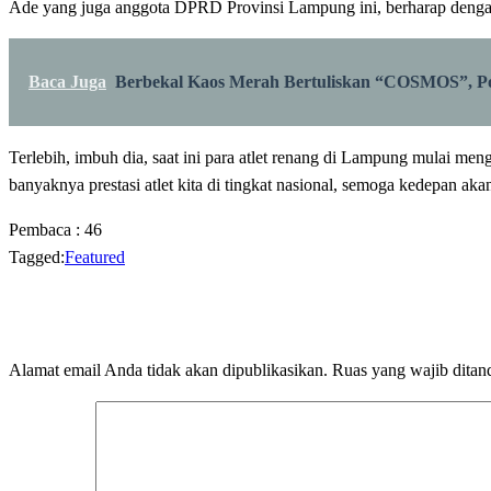
Ade yang juga anggota DPRD Provinsi Lampung ini, berharap dengan 
Baca Juga
Berbekal Kaos Merah Bertuliskan “COSMOS”, Po
Terlebih, imbuh dia, saat ini para atlet renang di Lampung mulai men
banyaknya prestasi atlet kita di tingkat nasional, semoga kedepan akan
Pembaca :
46
Tagged:
Featured
LEAVE A RESPONSE
Alamat email Anda tidak akan dipublikasikan.
Ruas yang wajib ditan