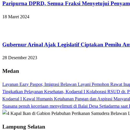
Paripurna DPRD, Semua Fraksi Menyetujui Penya
18 Maret 2024
Bandar Lampung
Gubernur Arinal Ajak Legislatif Ciptakan Pemilu A
28 Desember 2023
Medan
Layanan Eazy Paspor, Imigrasi Belawan Layani Pemohon Rawat Ina
Tingkatkan Pelayanan Kesehatan, Kodaeral I Kolaborasi RSUD dr. P
Kodaeral I Kawal Humanis Ketahanan Pangan dan Aspirasi Masyara
Suasana penuh keceriaan menyelimuti di Balai Desa Setiadarma saa
Lampung Selatan