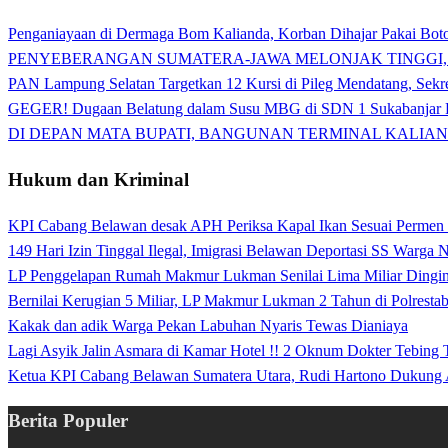
Penganiayaan di Dermaga Bom Kalianda, Korban Dihajar Pakai Boto
PENYEBERANGAN SUMATERA-JAWA MELONJAK TINGGI,
PAN Lampung Selatan Targetkan 12 Kursi di Pileg Mendatang, Sekre
GEGER! Dugaan Belatung dalam Susu MBG di SDN 1 Sukabanjar P
DI DEPAN MATA BUPATI, BANGUNAN TERMINAL KALIAN
Hukum dan Kriminal
KPI Cabang Belawan desak APH Periksa Kapal Ikan Sesuai Permen
149 Hari Izin Tinggal Ilegal, Imigrasi Belawan Deportasi SS Warga
LP Penggelapan Rumah Makmur Lukman Senilai Lima Miliar Dingin d
Bernilai Kerugian 5 Miliar, LP Makmur Lukman 2 Tahun di Polrest
Kakak dan adik Warga Pekan Labuhan Nyaris Tewas Dianiaya
Lagi Asyik Jalin Asmara di Kamar Hotel !! 2 Oknum Dokter Tebing
Ketua KPI Cabang Belawan Sumatera Utara, Rudi Hartono Dukung 
Berita Populer