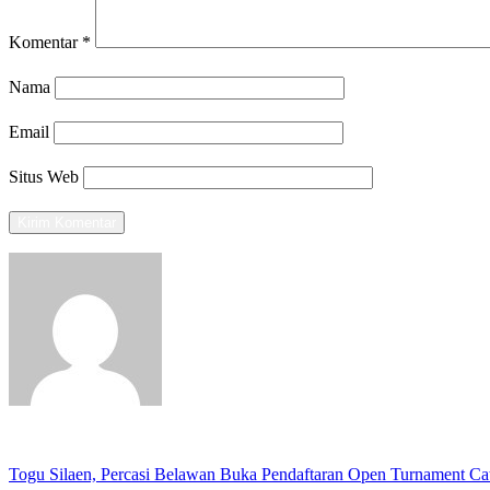
Komentar
*
Nama
Email
Situs Web
View all posts
Previous
Togu Silaen, Percasi Belawan Buka Pendaftaran Open Turnament Ca
Navigasi