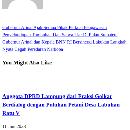
View all posts
Previous
Gubernur Arinal Ajak Semua Pihak Perkuat Pengawasan
Navigasi
Post
Penyelundupan Tumbuhan Dan Satwa Liar Di Pulau Sumatera
pos
Next
Gubernur Arinal dan Kepala BNN RI Bersinergi Lakukan Langkah
Post
Nyata Cegah Peredaran Narkoba
You Might Also Like
Bandar Lampung
Anggota DPRD Lampung dari Fraksi Golkar
Berdialog dengan Puluhan Petani Desa Labuhan
Ratu V
11 Juni 2023