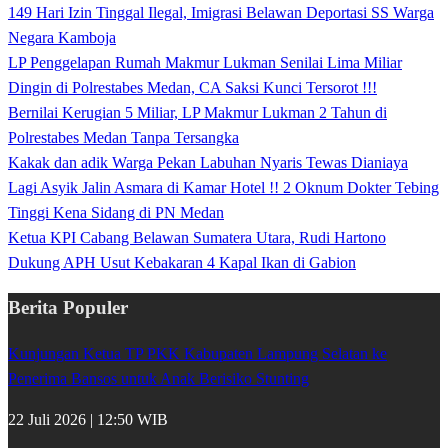
149 Hari Izin Tinggal Ilegal, Imigrasi Belawan Deportasi SS Warga
Negara Kamboja
LP Penggelapan Rumah Makmur Lukman Senilai Lima Miliar
Dingin di Polrestabes Medan, CA Saksi Kunci Tersorot !!!
Bernilai Kerugian 5 Miliar, LP Makmur Lukman 2 Tahun di
Polrestabes Medan Tanpa Tersangka
Kakak dan adik Warga Pekan Labuhan Nyaris Tewas Dianiaya
Lagi Asyik Jalin Asmara di Kamar Hotel !! 2 Oknum Dokter Tebing
Tinggi Kena Sidang di PN Medan
Ketua KPI Cabang Belawan Sumatera Utara, Rudi Hartono
Dukung APH Usut Kebakaran 4 Kapal Ikan di Gabion
Berita Populer
Kunjungan Ketua TP PKK Kabupaten Lampung Selatan ke
Penerima Bansos untuk Anak Berisiko Stunting
22 Juli 2026 | 12:50 WIB