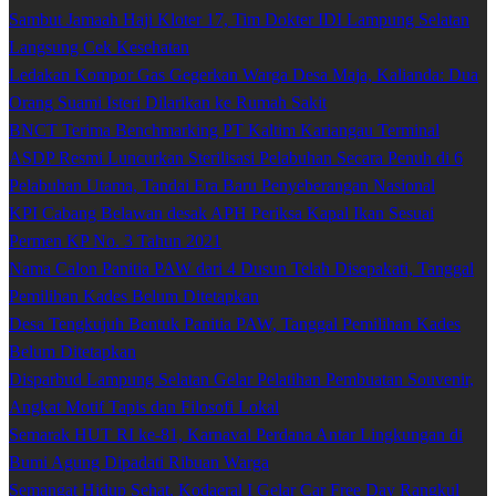
Sambut Jamaah Haji Kloter 17, Tim Dokter IDI Lampung Selatan
Langsung Cek Kesehatan
Ledakan Kompor Gas Gegerkan Warga Desa Maja, Kalianda: Dua
Orang Suami Isteri Dilarikan ke Rumah Sakit
BNCT Terima Benchmarking PT Kaltim Kariangau Terminal
ASDP Resmi Luncurkan Sterilisasi Pelabuhan Secara Penuh di 6
Pelabuhan Utama, Tandai Era Baru Penyeberangan Nasional
KPI Cabang Belawan desak APH Periksa Kapal Ikan Sesuai
Permen KP No. 3 Tahun 2021
Nama Calon Panitia PAW dari 4 Dusun Telah Disepakati, Tanggal
Pemilihan Kades Belum Ditetapkan
Desa Tengkujuh Bentuk Panitia PAW, Tanggal Pemilihan Kades
Belum Ditetapkan
Disparbud Lampung Selatan Gelar Pelatihan Pembuatan Souvenir,
Angkat Motif Tapis dan Filosofi Lokal
Semarak HUT RI ke-81, Karnaval Perdana Antar Lingkungan di
Bumi Agung Dipadati Ribuan Warga
Semangat Hidup Sehat, Kodaeral I Gelar Car Free Day Rangkul