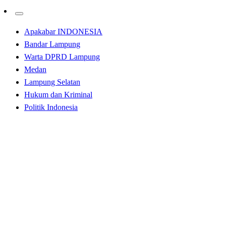
Apakabar INDONESIA
Bandar Lampung
Warta DPRD Lampung
Medan
Lampung Selatan
Hukum dan Kriminal
Politik Indonesia
Homepage
Bandar Lampung
Rakor Dan Pelaporan PMK Provinsi Lampung 2023,
Gubernur Arinal Minta Pertahankan Status Zero
Reported Case Kasus PMK
Bandar Lampung