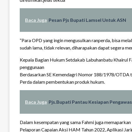
Baca Juga
Pesan Pjs Bupati Lamsel Untuk ASN
“Para OPD yang ingin mengusulkan ranperda, bisa melalu
sudah lama, tidak relevan, diharapakan dapat segera m
Kepala Bagian Hukum Setdakab Labuhanbatu Khairul F
penggunaan
Berdasarkan SE Kemendagri Nomor 188/1978/OTDA tang
Perda dalam pembentukan produk hukum.
Baca Juga
Pjs.Bupati Pantau Kesiapan Pengawa
Dalam kesempatan yang sama Fahmi juga memaparkan b
Pelaporan Capaian Aksi HAM Tahun 2022, Aplikasi Jar