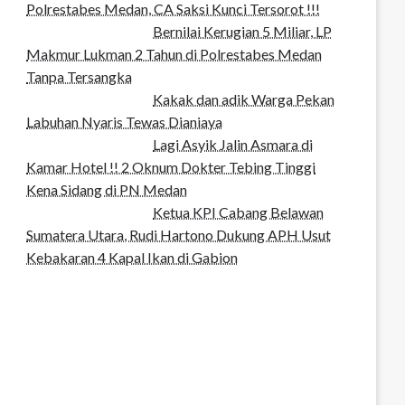
Polrestabes Medan, CA Saksi Kunci Tersorot !!!
Bernilai Kerugian 5 Miliar, LP
Makmur Lukman 2 Tahun di Polrestabes Medan
Tanpa Tersangka
Kakak dan adik Warga Pekan
Labuhan Nyaris Tewas Dianiaya
Lagi Asyik Jalin Asmara di
Kamar Hotel !! 2 Oknum Dokter Tebing Tinggi
Kena Sidang di PN Medan
Ketua KPI Cabang Belawan
Sumatera Utara, Rudi Hartono Dukung APH Usut
Kebakaran 4 Kapal Ikan di Gabion