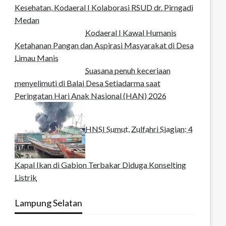
Kesehatan, Kodaeral I Kolaborasi RSUD dr. Pirngadi
Medan‎
Kodaeral I Kawal Humanis
Ketahanan Pangan dan Aspirasi Masyarakat di Desa
Limau Manis
Suasana penuh keceriaan
menyelimuti di Balai Desa Setiadarma saat
Peringatan Hari Anak Nasional (HAN) 2026
HNSI Sumut, Zulfahri Siagian: 4
Kapal Ikan di Gabion Terbakar Diduga Konselting
Listrik
Lampung Selatan