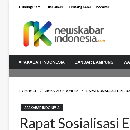
Skip
Hubungi Kami
Disclaimer
Tentang Kami
Redaksi
to
content
APAKABAR INDONESIA
BANDAR LAMPUNG
WA
HOMEPAGE
APAKABAR INDONESIA
RAPAT SOSIALISASI E-PER
APAKABAR INDONESIA
Rapat Sosialisasi