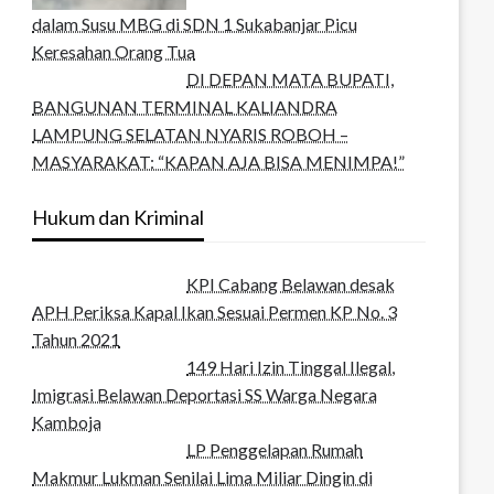
dalam Susu MBG di SDN 1 Sukabanjar Picu
Keresahan Orang Tua
DI DEPAN MATA BUPATI,
BANGUNAN TERMINAL KALIANDRA
LAMPUNG SELATAN NYARIS ROBOH –
MASYARAKAT: “KAPAN AJA BISA MENIMPA!”
Hukum dan Kriminal
KPI Cabang Belawan desak
APH Periksa Kapal Ikan Sesuai Permen KP No. 3
Tahun 2021
149 Hari Izin Tinggal Ilegal,
Imigrasi Belawan Deportasi SS Warga Negara
Kamboja
LP Penggelapan Rumah
Makmur Lukman Senilai Lima Miliar Dingin di