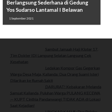
Berlangsung Sederhana di Gedung
Yos Sudarso Lantamal I Belawan
1 September 2021
Sambut Jamaah Haji Kloter 17,
Tim Dokter IDI Lampung Selatan Langsung Cek
Kesehatan
Ledakan Kompor Gas Gegerkan
Warga Desa Maja, Kalianda: Dua Orang Suami Isteri
Dilarikan ke Rumah Sakit
DARURAT! Kebakaran Melanda
Samsat Kalianda, Puluhan Warga PULANG KECEWA
— KUPT Cinthia Pandanwangi TIDAK ADA di Lokasi
Saat Kejadian!
UNGKAP KASUS: Dua Pelaku