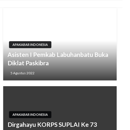
APAKABAR INDONESIA
Asisten I Pemkab Labuhanbatu Buka
Diklat Paskibra
5 Agustus 2022
APAKABAR INDONESIA
Dirgahayu KORPS SUPLAI Ke 73