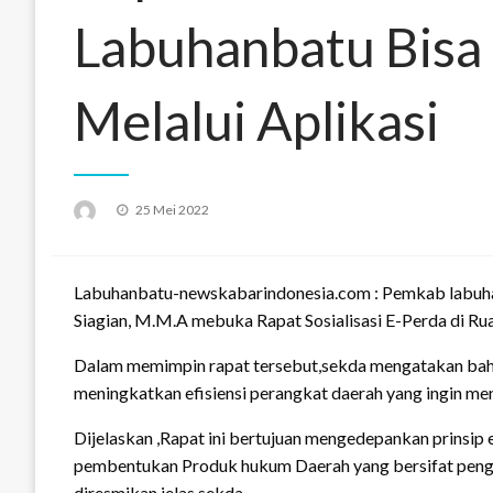
Labuhanbatu Bisa
Melalui Aplikasi
Posted
25 Mei 2022
on
Labuhanbatu-newskabarindonesia.com : Pemkab labuha
Siagian, M.M.A mebuka Rapat Sosialisasi E-Perda di Ru
Dalam memimpin rapat tersebut,sekda mengatakan bahw
meningkatkan efisiensi perangkat daerah yang ingin me
Dijelaskan ,Rapat ini bertujuan mengedepankan prinsip ef
pembentukan Produk hukum Daerah yang bersifat penga
diresmikan.jelas sekda