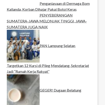
Penganiayaan di Dermaga Bom
Kalianda, Korban Dihajar Pakai Botol Keras
PENYEBERANGAN
SUMATERA-JAWA MELONJAK TINGGI, JAWA-
SUMATERA JUGA NAIK
PAN Lampung Selatan
Targetkan 12 Kursi di Pileg Mendatang, Sekretariat
Jadi “Rumah Kerja Rakyat”
GEGER! Dugaan Belatung