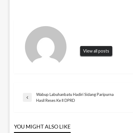
View all posts
Wabup Labuhanbatu Hadiri Sidang Paripurna
Navigasi
Previous
Hasil Reses Ke ll DPRD
Post
pos
YOU MIGHT ALSO LIKE