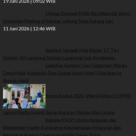
19 Juni 2026 | 09:02 WIB
Hilang Dompet Milik Rio Wahyudi, Berisi
Dokumen Penting di Sekitar Lebung Nala Karang Sari
11 Juni 2026 | 12:46 WIB
Sambut Jamaah Haji Kloter 17, Tim
Dokter IDI Lampung Selatan Langsung Cek Kesehatan
Ledakan Kompor Gas Gegerkan Warga
Desa Maja, Kalianda: Dua Orang Suami Isteri Dilarikan ke
Rumah Sakit
Reses Kedua 2026: Wakil Ketua III DPRD
Lamsel Bella Jayanti Serap Aspirasi Warga Way Urang
Kepala KSOP Utama Belawan dan
Stekholder Hadiri Kampanye Keselamatan Pelayaran dan
Resmikan Kantor Operasional KPI Danau Toba