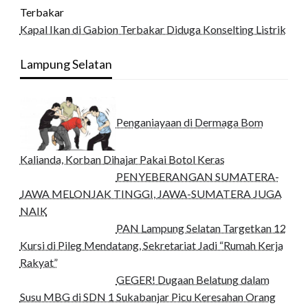
Kapal Ikan di Gabion Terbakar Diduga Konselting Listrik
Lampung Selatan
Penganiayaan di Dermaga Bom
Kalianda, Korban Dihajar Pakai Botol Keras
PENYEBERANGAN SUMATERA-
JAWA MELONJAK TINGGI, JAWA-SUMATERA JUGA
NAIK
PAN Lampung Selatan Targetkan 12
Kursi di Pileg Mendatang, Sekretariat Jadi “Rumah Kerja
Rakyat”
GEGER! Dugaan Belatung dalam
Susu MBG di SDN 1 Sukabanjar Picu Keresahan Orang