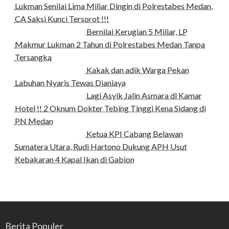
Lukman Senilai Lima Miliar Dingin di Polrestabes Medan,
CA Saksi Kunci Tersorot !!!
Bernilai Kerugian 5 Miliar, LP
Makmur Lukman 2 Tahun di Polrestabes Medan Tanpa
Tersangka
Kakak dan adik Warga Pekan
Labuhan Nyaris Tewas Dianiaya
Lagi Asyik Jalin Asmara di Kamar
Hotel !! 2 Oknum Dokter Tebing Tinggi Kena Sidang di
PN Medan
Ketua KPI Cabang Belawan
Sumatera Utara, Rudi Hartono Dukung APH Usut
Kebakaran 4 Kapal Ikan di Gabion
Berita Populer