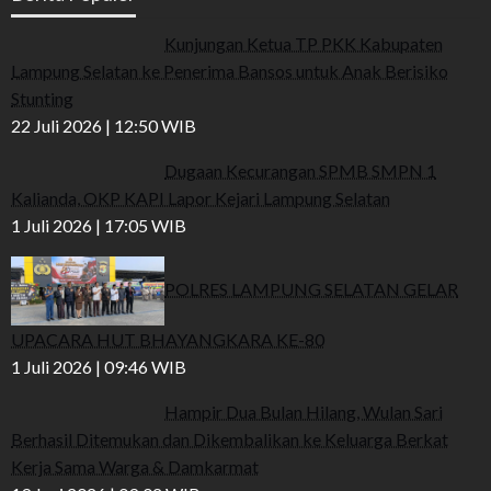
Kunjungan Ketua TP PKK Kabupaten
Lampung Selatan ke Penerima Bansos untuk Anak Berisiko
Stunting
22 Juli 2026 | 12:50 WIB
Dugaan Kecurangan SPMB SMPN 1
Kalianda, OKP KAPI Lapor Kejari Lampung Selatan
1 Juli 2026 | 17:05 WIB
POLRES LAMPUNG SELATAN GELAR
UPACARA HUT BHAYANGKARA KE-80
1 Juli 2026 | 09:46 WIB
Hampir Dua Bulan Hilang, Wulan Sari
Berhasil Ditemukan dan Dikembalikan ke Keluarga Berkat
Kerja Sama Warga & Damkarmat