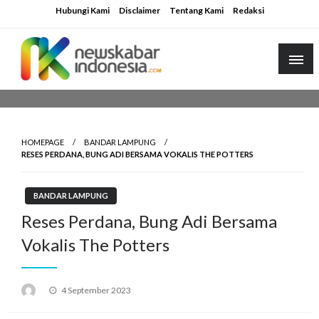
Skip
Hubungi Kami
Disclaimer
Tentang Kami
Redaksi
to
content
HOMEPAGE
BANDAR LAMPUNG
RESES PERDANA, BUNG ADI BERSAMA VOKALIS THE POTTERS
BANDAR LAMPUNG
Reses Perdana, Bung Adi Bersama
Vokalis The Potters
Posted
4 September 2023
on