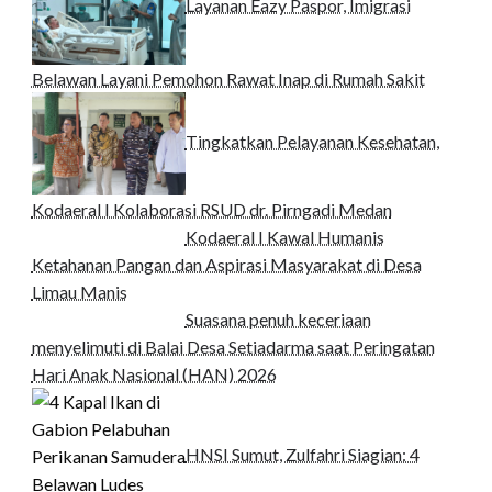
Layanan Eazy Paspor, Imigrasi
Belawan Layani Pemohon Rawat Inap di Rumah Sakit
Tingkatkan Pelayanan Kesehatan,
Kodaeral I Kolaborasi RSUD dr. Pirngadi Medan‎
Kodaeral I Kawal Humanis
Ketahanan Pangan dan Aspirasi Masyarakat di Desa
Limau Manis
Suasana penuh keceriaan
menyelimuti di Balai Desa Setiadarma saat Peringatan
Hari Anak Nasional (HAN) 2026
HNSI Sumut, Zulfahri Siagian: 4