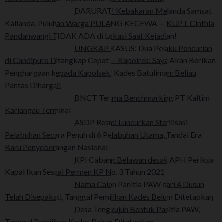
DARURAT! Kebakaran Melanda Samsat
Kalianda, Puluhan Warga PULANG KECEWA — KUPT Cinthia
Pandanwangi TIDAK ADA di Lokasi Saat Kejadian!
UNGKAP KASUS: Dua Pelaku Pencurian
di Candipuro Ditangkap Cepat — Kapolres: Saya Akan Berikan
Penghargaan kepada Kapolsek! Kades Batuliman: Beliau
Pantas Dihargai!
BNCT Terima Benchmarking PT Kaltim
Kariangau Terminal
ASDP Resmi Luncurkan Sterilisasi
Pelabuhan Secara Penuh di 6 Pelabuhan Utama, Tandai Era
Baru Penyeberangan Nasional
KPI Cabang Belawan desak APH Periksa
Kapal Ikan Sesuai Permen KP No. 3 Tahun 2021
Nama Calon Panitia PAW dari 4 Dusun
Telah Disepakati, Tanggal Pemilihan Kades Belum Ditetapkan
Desa Tengkujuh Bentuk Panitia PAW,
Tanggal Pemilihan Kades Belum Ditetapkan