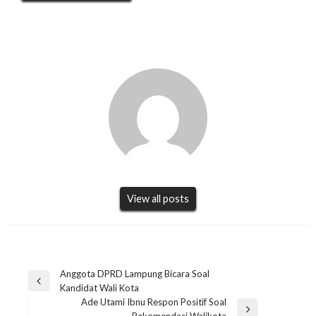
View all posts
Navigasi
Anggota DPRD Lampung Bicara Soal
Previous
Kandidat Wali Kota
pos
Post
Ade Utami Ibnu Respon Positif Soal
Next