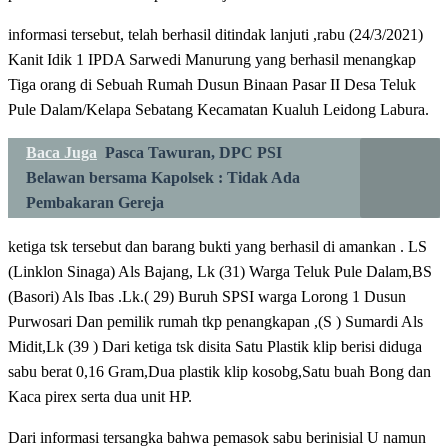
informasi tersebut, telah berhasil ditindak lanjuti ,rabu (24/3/2021)
Kanit Idik 1 IPDA Sarwedi Manurung yang berhasil menangkap
Tiga orang di Sebuah Rumah Dusun Binaan Pasar II Desa Teluk
Pule Dalam/Kelapa Sebatang Kecamatan Kualuh Leidong Labura.
Baca Juga
Pasca Tawuran, DPC PSI
Belawan bersama Kapolsek : Tidak Ada
Pembakaran Gereja
ketiga tsk tersebut dan barang bukti yang berhasil di amankan . LS
(Linklon Sinaga) Als Bajang, Lk (31) Warga Teluk Pule Dalam,BS
(Basori) Als Ibas .Lk.( 29) Buruh SPSI warga Lorong 1 Dusun
Purwosari Dan pemilik rumah tkp penangkapan ,(S ) Sumardi Als
Midit,Lk (39 ) Dari ketiga tsk disita Satu Plastik klip berisi diduga
sabu berat 0,16 Gram,Dua plastik klip kosobg,Satu buah Bong dan
Kaca pirex serta dua unit HP.
Dari informasi tersangka bahwa pemasok sabu berinisial U namun