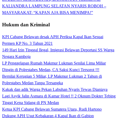
KALIANDRA LAMPUNG SELATAN NYARIS ROBOH –
MASYARAKAT: “KAPAN AJA BISA MENIMPA!”
Hukum dan Kriminal
KPI Cabang Belawan desak APH Periksa Kapal Ikan Sesuai
Permen KP No. 3 Tahun 2021
149 Hari Izin Tinggal Ilegal, Imigrasi Belawan Deportasi SS Warga
Negara Kamboja
LP Penggelapan Rumah Makmur Lukman Senilai Lima Miliar
Dingin di Polrestabes Medan, CA Saksi Kunci Tersorot !!!
Bernilai Kerugian 5 Miliar, LP Makmur Lukman 2 Tahun di
Polrestabes Medan Tanpa Tersangka
Kakak dan adik Warga Pekan Labuhan Nyaris Tewas Dianiaya
Lagi Asyik Jalin Asmara di Kamar Hotel !! 2 Oknum Dokter Tebing
Tinggi Kena Sidang di PN Medan
Ketua KPI Cabang Belawan Sumatera Utara, Rudi Hartono
Dukung APH Usut Kebakaran 4 Kapal Ikan di Gabion