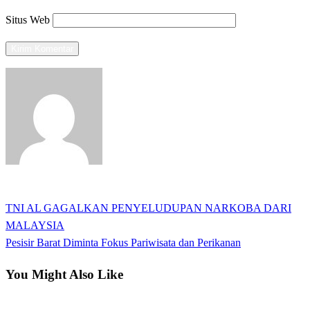
Situs Web
View all posts
Previous
TNI AL GAGALKAN PENYELUDUPAN NARKOBA DARI
Navigasi
Post
MALAYSIA
pos
Next
Pesisir Barat Diminta Fokus Pariwisata dan Perikanan
Post
You Might Also Like