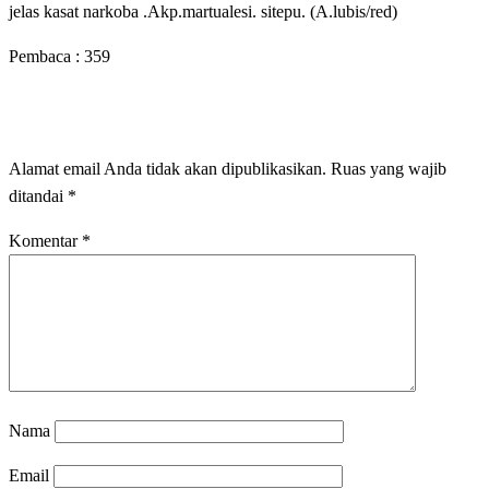
jelas kasat narkoba .Akp.martualesi. sitepu. (A.lubis/red)
Pembaca :
359
LEAVE A RESPONSE
Alamat email Anda tidak akan dipublikasikan.
Ruas yang wajib
ditandai
*
Komentar
*
Nama
Email