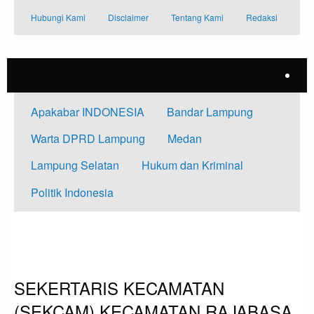
Skip
Hubungi Kami
Disclaimer
Tentang Kami
Redaksi
to
content
Apakabar INDONESIA
Bandar Lampung
Warta DPRD Lampung
Medan
Lampung Selatan
Hukum dan Kriminal
Politik Indonesia
HOMEPAGE
TAK BERKATEGORI
SEKERTARIS KECAMATAN (SEKCAM) KECAMATAN RAJABASA SUHENDRI
MEMBUKA RAPAT KOPRASI MERAH PUTIH DI DESA SUKARAJA
Tak Berkategori
SEKERTARIS KECAMATAN
(SEKCAM) KECAMATAN RAJABASA