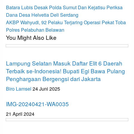
Navigasi
Previous
Batara Lubis Desak Polda Sumut Dan Kejatisu Periksa
Post
pos
Dana Desa Helvetia Deli Serdang
Next
AKBP Wahyudi, 92 Pelaku Terjaring Operasi Pekat Toba
Post
Polres Pelabuhan Belawan
You Might Also Like
Tak Berkategori
Lampung Selatan Masuk Daftar Elit 6 Daerah
Terbaik se-Indonesia! Bupati Egi Bawa Pulang
Penghargaan Bergengsi dari Jakarta
Biro Lamsel
24 Juni 2025
Tak Berkategori
IMG-20240421-WA0035
21 April 2024
Tak Berkategori