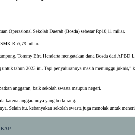
an Operasional Sekolah Daerah (Bosda) sebesar Rp10,11 miliar.
n SMK Rp5,79 miliar.
si Lampung, Tommy Efra Hendarta mengatakan dana Bosda dari APB
untuk tahun 2023 ini. Tapi penyalurannya masih menunggu juknis,”
tkan anggaran, baik sekolah swasta maupun negeri.
sda karena anggarannya yang berkurang.
tnya. Selain itu, kebanyakan sekolah swasta juga menolak untuk mener
n KAP