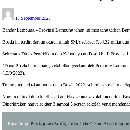
Posted
13 September 2023
on
Bandar Lampung – Provinsi Lampung tahun ini menganggarkan Bantu
Bosda ini terdiri dari anggaran untuk SMA sebesar Rp4,32 miliar da
Sekretaris Dinas Pendidikan dan Kebudayaan (Disdikbud) Provin
“Dana Bosda ini memang sudah dianggarkan oleh Pemprov Lampung 
(13/9/2023).
Tommy menjelaskan untuk dana Bosda 2022, seluruh sekolah mendapa
Namun untuk tahun ini dipastikan tidak semua sekolah menerima Bo
Diperkirakan hanya sekitar 3 sampai 5 persen sekolah yang mendapa
Baca Juga
Persiapkan Audit, Unila Gelar Temu Awal denga