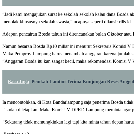
“Jadi kami mengajukan surat ke sekolah-sekolah kalau dana Bosda 
menolak khususnya sekolah swasta,” ucapnya seperti dilansir rilis.id.
Adapun pencairan Bosda tahun ini direncanakan bulan Oktober atau 
Namun besaran Bosda Rp10 miliar ini menurut Sekretaris Komisi V
Maka Pemprov Lampung harus menambah anggaran karena jumlah sis
“Anggaran Bosda itu kan sangat kecil, maka rekomendasi Komisi V 
Baca Juga
Pemkab Lamtim Terima Kunjungan Reses Anggo
Ia mencontohkan, di Kota Bandarlampung saja penerima Bosda tidak s
” sudah ditetapkan. Maka Komisi V DPRD Lampung meminta agar p
“Sekarang tidak memungkinkan lagi tapi kita minta tahun depan ha