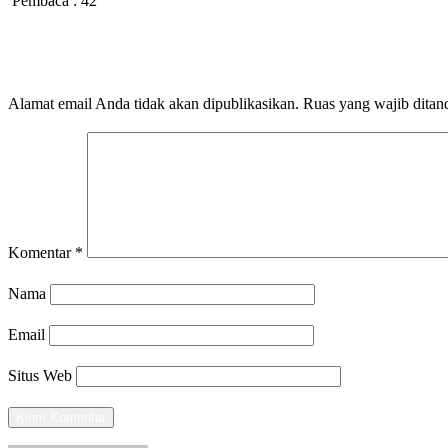
Pembaca :
42
LEAVE A RESPONSE
Alamat email Anda tidak akan dipublikasikan.
Ruas yang wajib ditan
Komentar
*
Nama
Email
Situs Web