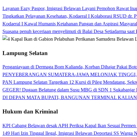
Layanan Eazy Paspor, Imigrasi Belawan Layani Pemohon Rawat Ina
Tingkatkan Pelayanan Kesehatan, Kodaeral I Kolaborasi RSUD dr. P
Kodaeral I Kawal Humanis Ketahanan Pangan dan Aspirasi Masyara
Suasana penuh keceriaan menyelimuti di Balai Desa Setiadarma saa
Lampung Selatan
Penganiayaan di Dermaga Bom Kalianda, Korban Dihajar Pakai Boto
PENYEBERANGAN SUMATERA-JAWA MELONJAK TINGGI,
PAN Lampung Selatan Targetkan 12 Kursi di Pileg Mendatang, Sekre
GEGER! Dugaan Belatung dalam Susu MBG di SDN 1 Sukabanjar P
DI DEPAN MATA BUPATI, BANGUNAN TERMINAL KALIAN
Hukum dan Kriminal
KPI Cabang Belawan desak APH Periksa Kapal Ikan Sesuai Permen
149 Hari Izin Tinggal Ilegal, Imigrasi Belawan Deportasi SS Warga