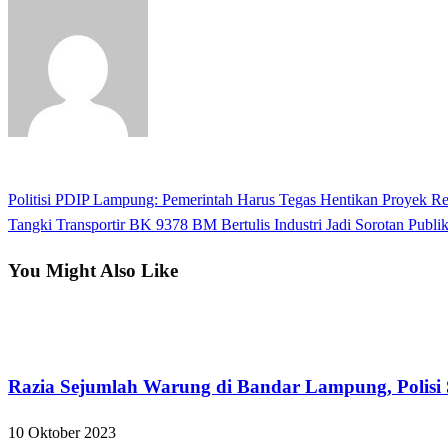
View all posts
Previous
Politisi PDIP Lampung: Pemerintah Harus Tegas Hentikan Proyek R
Navigasi
Post
Next
Tangki Transportir BK 9378 BM Bertulis Industri Jadi Sorotan Publi
pos
Post
You Might Also Like
Bandar Lampung
Razia Sejumlah Warung di Bandar Lampung, Polisi S
10 Oktober 2023