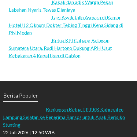
Kakak dan adik Warga Pekan
Labuhan Nyaris Tewas Dianiaya
Lagi Asyik Jalin Asmara di Kamar
Hotel !! 2 Oknum Dokter Tebing Tinggi Kena Sidang di
PN Medan
Ketua KPI Cabang Belawan
Sumatera Utara, Rudi Hartono Dukung APH Usut
Kebakaran 4 Kapal Ikan di Gabion
Berita Populer
Kunjungan Ketua TP PKK Kabupaten
Lampung Selatan ke Penerima Bansos untuk Anak Berisiko
Stunting
22 Juli 2026 | 12:50 WIB