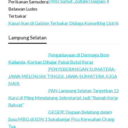
HNSI Sumut, Zulfahri Siagian: 4
Kapal Ikan di Gabion Terbakar Diduga Konselting Listrik
Lampung Selatan
Penganiayaan di Dermaga Bom
Kalianda, Korban Dihajar Pakai Botol Keras
PENYEBERANGAN SUMATERA-
JAWA MELONJAK TINGGI, JAWA-SUMATERA JUGA
NAIK
PAN Lampung Selatan Targetkan 12
Kursi di Pileg Mendatang, Sekretariat Jadi “Rumah Kerja
Rakyat”
GEGER! Dugaan Belatung dalam
Susu MBG di SDN 1 Sukabanjar Picu Keresahan Orang
Tua