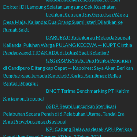
Dokter IDI Lampung Selatan Langsung Cek Kesehatan
Ledakan Kompor Gas Gegerkan Warga
Desa Maja, Kalianda: Dua Orang Suami Isteri Dilarikan ke
Rumah Sakit
DARURAT! Kebakaran Melanda Samsat
Kalianda, Puluhan Warga PULANG KECEWA — KUPT Cinthia
Pandanwangi TIDAK ADA di Lokasi Saat Kejadian!
UNGKAP KASUS: Dua Pelaku Pencurian
di Candipuro Ditangkap Cepat — Kapolres: Saya Akan Berikan
Penghargaan kepada Kapolsek! Kades Batuliman: Beliau
Pantas Dihargai!
BNCT Terima Benchmarking PT Kaltim
Kariangau Terminal
ASDP Resmi Luncurkan Sterilisasi
Pelabuhan Secara Penuh di 6 Pelabuhan Utama, Tandai Era
Baru Penyeberangan Nasional
KPI Cabang Belawan desak APH Periksa
Kapal Ikan Sesuai Permen KP No. 3 Tahun 2021