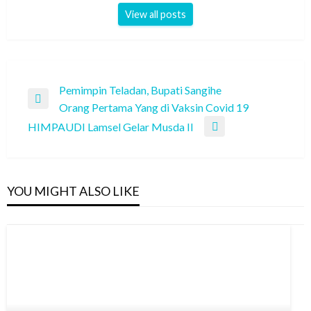
View all posts
Navigasi
Pemimpin Teladan, Bupati Sangihe
Previous
Orang Pertama Yang di Vaksin Covid 19
pos
Post
HIMPAUDI Lamsel Gelar Musda II
Next
Post
YOU MIGHT ALSO LIKE