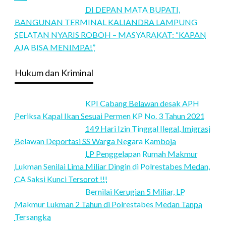
DI DEPAN MATA BUPATI,
BANGUNAN TERMINAL KALIANDRA LAMPUNG
SELATAN NYARIS ROBOH – MASYARAKAT: “KAPAN
AJA BISA MENIMPA!”
Hukum dan Kriminal
KPI Cabang Belawan desak APH
Periksa Kapal Ikan Sesuai Permen KP No. 3 Tahun 2021
149 Hari Izin Tinggal Ilegal, Imigrasi
Belawan Deportasi SS Warga Negara Kamboja
LP Penggelapan Rumah Makmur
Lukman Senilai Lima Miliar Dingin di Polrestabes Medan,
CA Saksi Kunci Tersorot !!!
Bernilai Kerugian 5 Miliar, LP
Makmur Lukman 2 Tahun di Polrestabes Medan Tanpa
Tersangka