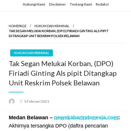
Skip
Hubungi Kami
Disclaimer
Tentang Kami
Redaksi
to
content
HOMEPAGE
HUKUM DAN KRIMINAL
TAK SEGAN MELUKAI KORBAN, (DPO) FIRIADI GINTING ALS PIPIT
DITANGKAP UNIT RESKRIM POLSEK BELAWAN
HUKUM DAN KRIMINAL
Tak Segan Melukai Korban, (DPO)
Firiadi Ginting Als pipit Ditangkap
Unit Reskrim Polsek Belawan
Posted
3 Februari 2021
on
Medan Belawan –
newskabarindonesia.com
:
Akhirnya tersangka DPO (daftra pencarian